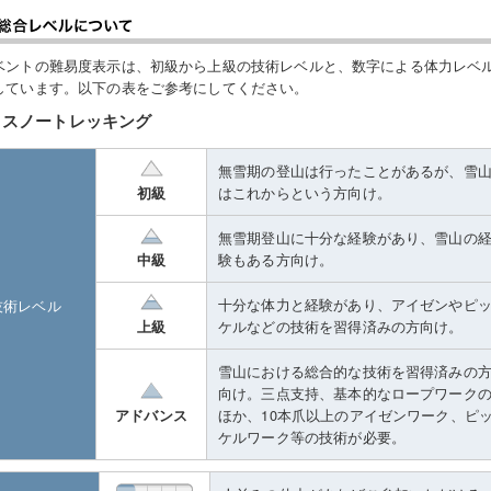
ベントの難易度表示は、初級から上級の技術レベルと、数字による体力レベ
しています。以下の表をご参考にしてください。
スノートレッキング
無雪期の登山は行ったことがあるが、雪
はこれからという方向け。
初級
無雪期登山に十分な経験があり、雪山の
験もある方向け。
中級
十分な体力と経験があり、アイゼンやピ
技術レベル
ケルなどの技術を習得済みの方向け。
上級
雪山における総合的な技術を習得済みの
向け。三点支持、基本的なロープワーク
ほか、10本爪以上のアイゼンワーク、ピ
アドバンス
ケルワーク等の技術が必要。