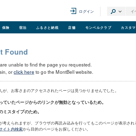
ログイン
保険
宿泊
ふるさと納税
店舗
モンベル
クラブ
カスタマ
t Found
 are unable to find the page you requested.
ain, or
click here
to go the MontBell website.
んが、お客さまのアクセスされたページは見つかりませんでした。
っていたページからのリンクが無効となっているため。
のミスタイプのため。
が考えられますが、ブラウザの再読み込みを行ってもこのページが表示され
サイト内検索
から目的のページをお探しください。