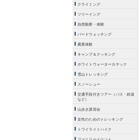
クライミング
ツリーイング
自然観察・体験
バードウォッチング
農業体験
キャンプ＆クッキング
ホワイトウォーターカヤック
雪山トレッキング
スノーシュー
交通手段付きツアー（バス・鉄道
など）
山歩き講習会
女性のためのトレッキング
トワイライトハイク
ファミリーイベント