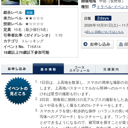
中部（長野県）
開催地域
トラベル･イベン
種別
総合レベル
初級
★★☆☆☆
体力レベル
★☆☆☆☆
技術レベル
2026年10月31日(土)～11
10名（最少催行5名）
定員
※
詳しい日程についてはこちら
1:10
引率者比率（ガイドレシオ）
トレッキング
カテゴリ
T16A14
イベントNo.
18歳以上75歳以下参加可能
1日目は、上高地を散策し、スマホの簡単な撮影の
します。上高地バスターミナルから明神へのルート
ければ星空の撮影も行います。
2日目、朝食前に朝焼けの北アルプスの撮影をした
山々や花を美しく撮るためのレクチャーをします。
スマホカメラを使い初歩的な操作（バランスの良い
写体へのアプローチ）をレクチャーします。ワンラ
とができるようになるので、被写体を探すことが楽
上げる山々、一緒に歩く仲間も、自由に撮ってみま