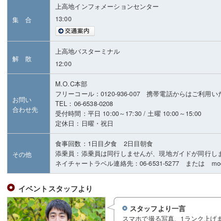
上高地インフォメーションセンター
13:00
集 合
上高地バスターミナル
解 散
12:00
M.O.C本部
フリーコール：0120-936-007 携帯電話からはご利用
お問い
TEL：06-6538-0208
合わせ先
受付時間：平日 10:00～17:30 / 土曜 10:00～15:00
定休日：日曜・祝日
食事回数：1日目夕食 2日目朝食
添乗員：添乗員は同行しませんが、現地ガイドが同行し
その他
ネイチャートラベル連絡先：06-6531-5277 または moc@m
イベントスタッフより
スタッフより一言
スマホで撮る写真、1ランク上げ