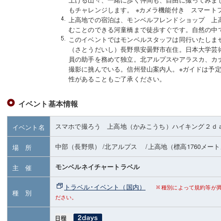
もチャレンジします。 ※カメラ機能付き スマート
上高地での宿泊は、モンベルフレンドショップ 上
むことのできる河童橋まで徒歩すぐです。自然の中
このイベントではモンベルスタッフは同行いたしま
（さとうだいし）長野県安曇野市在住。日本大学芸
員の助手を務めて独立。北アルプスやアラスカ、カ
撮影に挑んでいる。信州登山案内人。※ガイドは予
性があることもご了承ください。
イベント基本情報
スマホで撮ろう 上高地（かみこうち）ハイキング２ｄ
イベント名
中部（長野県）
/北アルプス
/上高地
（標高1760メー
場 所
モンベルネイチャートラベル
主 催
トラベル･イベント（国内）
種別によって規約等が
種 別
ださい。