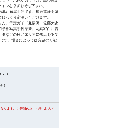
フォンを必ずお待ち下さい。
高地西糸屋山荘です。穂高連峰を望
でゆっくり宿泊いただけます。
せん。予定ガイド兼講師…佐藤大史
術学部写真学科卒業。写真家白川義
ナダなどの極北エリアに焦点をあて
定です。場合によっては変更の可能
ａｙｓ
トル）
異なります。ご確認の上、お申し込みく