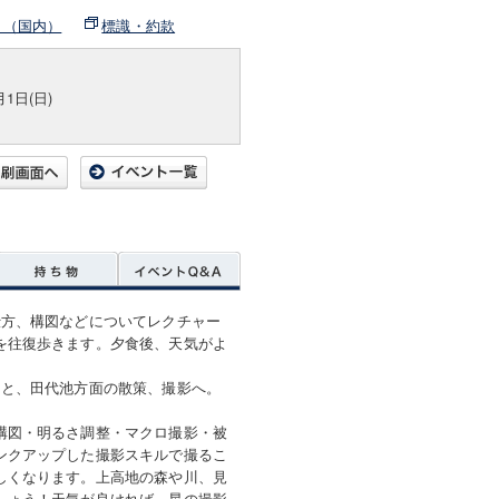
ト（国内）
標識・約款
月1日(日)
仕方、構図などについてレクチャー
を往復歩きます。夕食後、天気がよ
あと、田代池方面の散策、撮影へ。
構図・明るさ調整・マクロ撮影・被
ンクアップした撮影スキルで撮るこ
しくなります。上高地の森や川、見
しょう！天気が良ければ、星の撮影