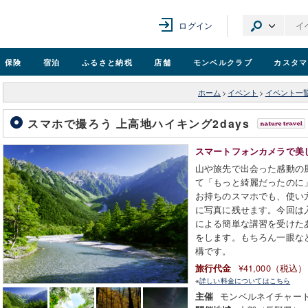
ログイン
保険
宿泊
ふるさと納税
店舗
モンベル
クラブ
カスタマ
ホーム
>
イベント
>
イベント一
スマホで撮ろう 上高地ハイキング2days
スマートフォンカメラで美
山や旅先で出会った感動の
て「もっと綺麗だったのに
お持ちのスマホでも、使い
に写真に残せます。今回は
による簡単な講習を受けた
をします。もちろん一眼な
構です。
¥41,000（税込）
旅行代金
※
詳しい料金についてはこちら
モンベルネイチャー
主催