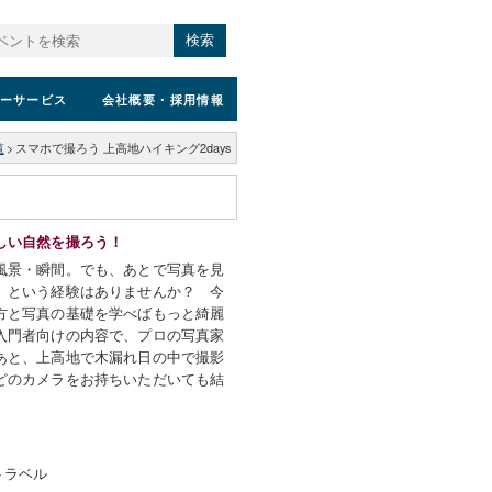
検索
ーサービス
会社概要
・採用情報
覧
>
スマホで撮ろう 上高地ハイキング2days
しい自然を撮ろう！
風景・瞬間。でも、あとで写真を見
」という経験はありませんか？ 今
方と写真の基礎を学べばもっと綺麗
入門者向けの内容で、プロの写真家
あと、上高地で木漏れ日の中で撮影
どのカメラをお持ちいただいても結
トラベル