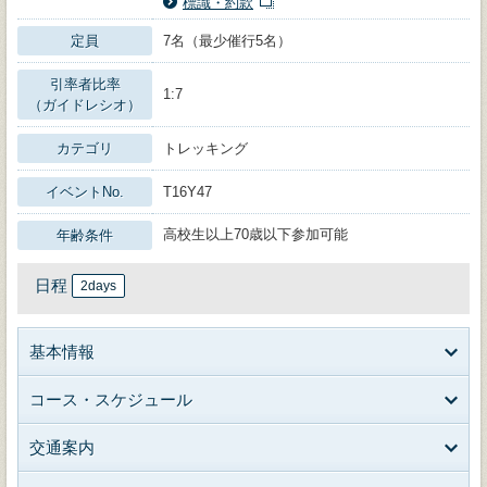
標識・約款
定員
7名（最少催行5名）
引率者比率
1:7
（ガイドレシオ）
カテゴリ
トレッキング
イベントNo.
T16Y47
高校生以上70歳以下参加可能
年齢条件
日程
2days
基本情報
コース・スケジュール
交通案内