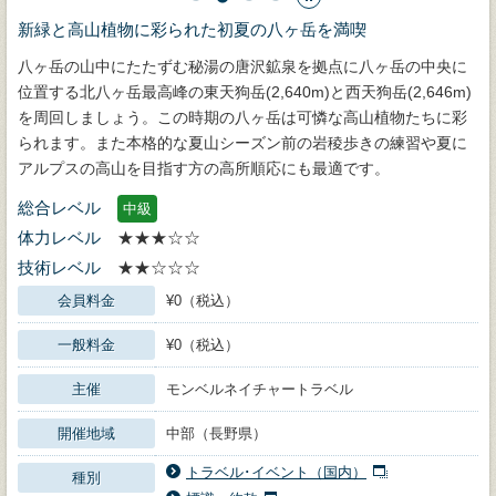
新緑と高山植物に彩られた初夏の八ヶ岳を満喫
八ヶ岳の山中にたたずむ秘湯の唐沢鉱泉を拠点に八ヶ岳の中央に
位置する北八ヶ岳最高峰の東天狗岳(2,640m)と西天狗岳(2,646m)
を周回しましょう。この時期の八ヶ岳は可憐な高山植物たちに彩
られます。また本格的な夏山シーズン前の岩稜歩きの練習や夏に
アルプスの高山を目指す方の高所順応にも最適です。
総合レベル
中級
体力レベル
★★★☆☆
技術レベル
★★☆☆☆
会員料金
¥0（税込）
一般料金
¥0（税込）
主催
モンベルネイチャートラベル
開催地域
中部（長野県）
トラベル･イベント（国内）
種別