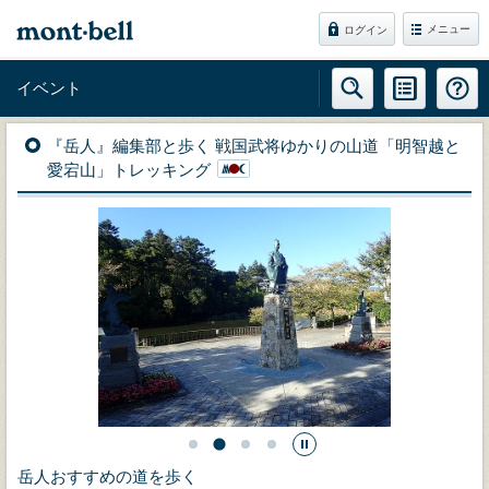
メニュー
ログイン
イベント
『岳人』編集部と歩く 戦国武将ゆかりの山道「明智越と
愛宕山」トレッキング
岳人おすすめの道を歩く