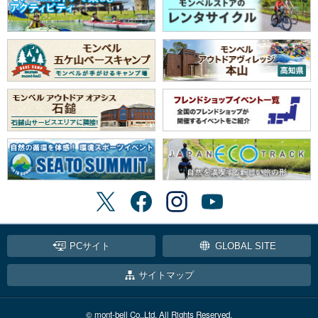
PCサイト
GLOBAL SITE
サイトマップ
© mont-bell Co.,Ltd. All Rights Reserved.