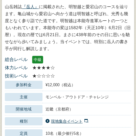
山岳雑誌
『岳人』
に掲載された、明智越と愛宕山のコースを辿り
ます。亀山城から愛宕山へ向かう道は明智越と呼ばれ、光秀も幾
度となく参り詣でた道です。明智越は本能寺進軍ルートの一つと
もいわれています。本能寺の変は1582年（天正10年）6月2日（旧
暦）。現在の暦では6月21日。まさに438年前のその日に思いを馳
せながら歩いてみましょう。当イベントでは、特別に岳人の書き
手が同行し解説します。
総合レベル
中級
体力レベル
★★★★☆
技術レベル
★☆☆☆☆
参加料金
¥12,000（税込）
主催
モンベル・アウトドア・チャレンジ
開催地域
近畿（京都府）
種別
現地集合イベント
定員
10名（最少催行5名）