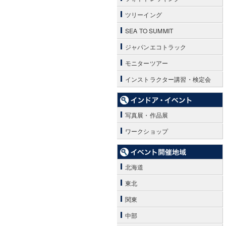
ツリーイング
SEA TO SUMMIT
ジャパンエコトラック
モニターツアー
インストラクター講習・検定会
写真展・作品展
ワークショップ
北海道
東北
関東
中部