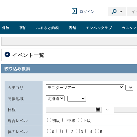
ログイン
保険
宿泊
ふるさと納税
店舗
モンベル
クラブ
カスタマ
イベント一覧
カテゴリ
開催地域
日程
～
総合レベル
初級
中級
上級
体力レベル
0
1
2
3
4
5