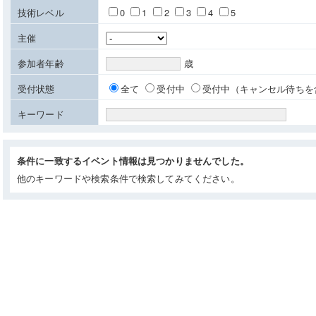
技術レベル
0
1
2
3
4
5
主催
参加者年齢
歳
受付状態
全て
受付中
受付中（キャンセル待ちを
キーワード
条件に一致するイベント情報は見つかりませんでした。
他のキーワードや検索条件で検索してみてください。