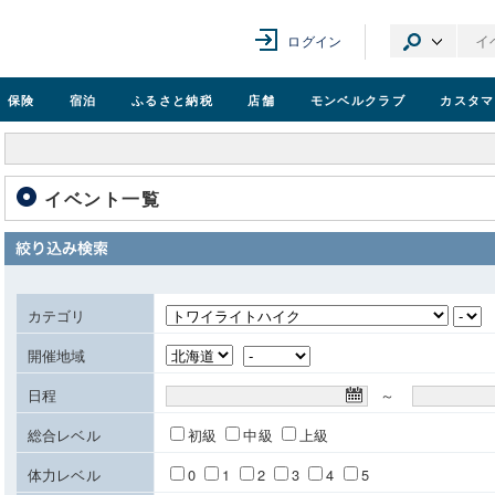
ログイン
保険
宿泊
ふるさと納税
店舗
モンベル
クラブ
カスタマ
イベント一覧
カテゴリ
開催地域
日程
～
総合レベル
初級
中級
上級
体力レベル
0
1
2
3
4
5