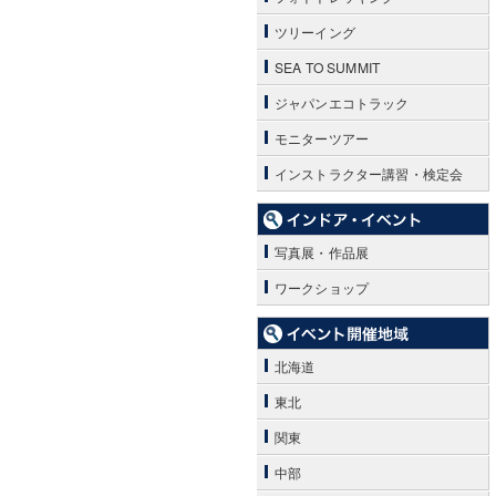
ツリーイング
SEA TO SUMMIT
ジャパンエコトラック
モニターツアー
インストラクター講習・検定会
写真展・作品展
ワークショップ
北海道
東北
関東
中部