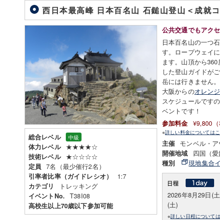
西日本最高峰 日本百名山 石鎚山登山＜成就
公共交通でもアク
日本百名山の一つ石
す。ロープウェイ
ます。山頂から36
した登山ガイドがご
岳には行きません
大阪からの
オレン
スケジュールです
ベントです！
¥9,80
参加料金
※
詳しい料金についてはこ
総合レベル
中級
モンベル・ア
主催
★★★★☆
体力レベル
四国（愛
開催地域
★☆☆☆☆
技術レベル
現地集合
種別
7名（最少催行2名）
定員
1:7
引率者比率（ガイドレシオ）
トレッキング
カテゴリ
2026年8月29日(
T38I08
イベントNo.
(土)
高校生以上70歳以下参加可能
※
詳しい日程について