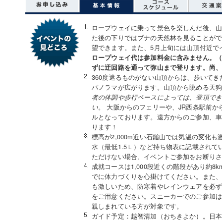
ロープウェイに乗って景色を楽しんだ後、
た後の下りではブナの天然林を見ることが
望できます。また、5月上旬には山頂付近で
ロープウェイ代は参加料金に含みません。
ずに迂回路を通って弥山まで登ります。尚
360度遮るものがない山頂からは、歩いて
パノラマが広がります。山頂から眺める天
者の体調や歩行ペースによっては、登頂で
大阪からのフェリーや、JR西条駅前か
い。
ルとなっております。遠方からのご参加、
ります！
標高が2,000m近い石鎚山では気温の変化
水（最低1.5Ｌ）など持ち物表に記載され
ただけない場合、イベントご参加をお断り
成就コースは1,000段近くの階段があり約
でに体力づくりを心掛けてください。また、標
も激しいため、防寒着やレインウェアを必
をご用意ください。スニーカーでのご参加は
親しまれている方が対象です。
ガイド予定：越智清加（おちきよか）。日