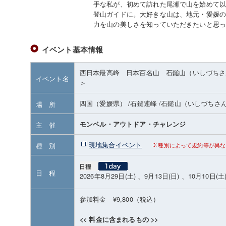
手な私が、初めて訪れた尾瀬で山を始めて
登山ガイドに。大好きな山は、地元・愛媛
力を山の美しさを知っていただきたいと思
イベント基本情報
西日本最高峰 日本百名山 石鎚山（いしづちさ
イベント名
＞
四国（愛媛県）
/石鎚連峰
/石鎚山（いしづちさ
場 所
モンベル・アウトドア・チャレンジ
主 催
現地集合イベント
種 別
種別によって規約等が異な
日 程
2026年8月29日(土) 、9月13日(日) 、10月10日(土
参加料金 ¥9,800（税込）
<< 料金に含まれるもの >>