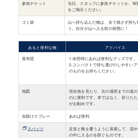
参加チケット
当日、スタッフに参加チケットか、W
をご掲示ください。
ゴミ袋
山へ持ち込んだ物は、全て残さず持ち
う。自分が山へ入る前の状態に！
あると便利な物
アドバイス
座布団
1.休憩時にあれば便利なグッズです。
2.コンパクトで持ち運びのしやすい
のものをお持ちください。
地図
現在地を見たり、次の場所までの道の
のに便利です。本ではなく、折りたた
がお勧めです。
虫除けスプレー
あれば便利
スパッツ
足首と靴を覆うように装着して、泥や
の中に入るのを防ぐものです。