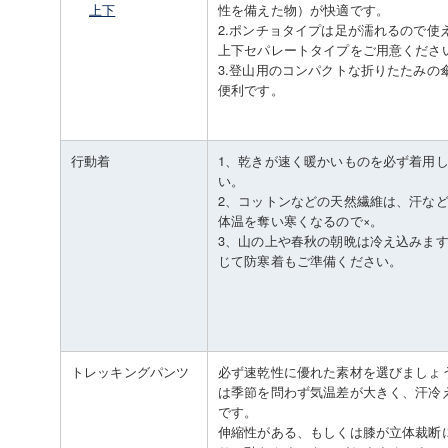
上下
性を備えた物）が快適です。
2.ポンチョタイプは足が濡れるので使
上下セパレートタイプをご用意くださ
3.登山用のコンパクトな折りたたみの
便利です。
行動着
1、乾きが速く暖かいものを必ず着用
い。
2、コットンなどの天然繊維は、汗な
体温を奪い寒くなるので×。
3、山の上や春秋の朝晩は冷え込みま
じて防寒着もご準備ください。
トレッキングパンツ
必ず速乾性に優れた素材を選びましょ
は季節を問わず気温差が大きく、汗冷
です。
伸縮性がある、もしくは膝が立体裁断