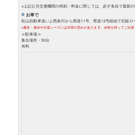
※上記公共交通機関の時刻・料金に関しては、必ず各自で最新
お車で
松山自動車道いよ西条ICから県道11号、県道12号経由で石鎚ロ
※週末・連休や行楽シーズンは渋滞の恐れがあります。余裕を持ってご出発
≪駐車場≫
集合場所・50台
有料