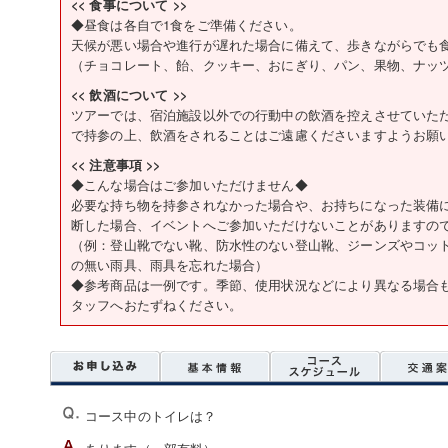
<< 食事について >>
◆昼食は各自で1食をご準備ください。
天候が悪い場合や進行が遅れた場合に備えて、歩きながらでも
（チョコレート、飴、クッキー、おにぎり、パン、果物、ナッ
<< 飲酒について >>
ツアーでは、宿泊施設以外での行動中の飲酒を控えさせていた
で持参の上、飲酒をされることはご遠慮くださいますようお願
<< 注意事項 >>
◆こんな場合はご参加いただけません◆
必要な持ち物を持参されなかった場合や、お持ちになった装備
断した場合、イベントへご参加いただけないことがありますの
（例：登山靴でない靴、防水性のない登山靴、ジーンズやコッ
の無い雨具、雨具を忘れた場合）
◆参考商品は一例です。季節、使用状況などにより異なる場合
タッフへおたずねください。
コース中のトイレは？