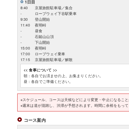
1日目
8:40
京屋旅館駐車場／集合
-
ロープウェイ下谷駅乗車
9:30
登山開始
11:40
夜明峠
-
昼食
-
石鎚山山頂
-
下山開始
15:00
夜明峠
17:00
ロープウェイ乗車
17:15
京屋旅館駐車場／解散
<< 食事について >>
朝：各自でお済ませの上、お集まりください。
昼：各自でご準備ください。
※スケジュール、コースは天候などにより変更・中止になること
※週末は道が混雑し、渋滞が予想されます。時間に余裕をもって
コース案内