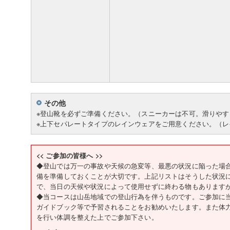
その他
※登山靴を必ずご準備ください。（スニーカーは不可。滑りや
※上下セパレートタイプのレインウェアをご用意ください。（
<< ご参加の皆様へ >>
◆登山では万一の事故や天候の急変等、最悪の状況に陥った場
備を準備しておくことが大切です。上記リストはそうした状況
で、当日の天候や状況によって使用せずに終わる物もあります
◆当コースは山岳地域での登山行為を伴うものです。ご参加に
ガイドブック等で予習されることをお勧めいたします。また体
を行い体調を整えた上でご参加下さい。