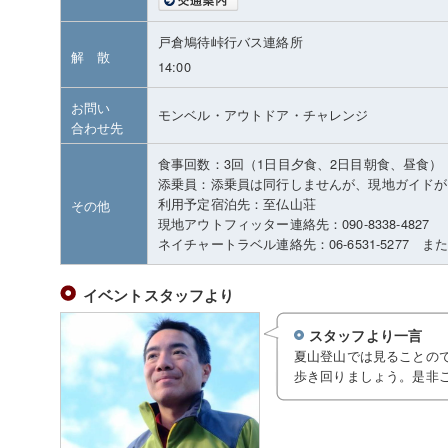
戸倉鳩待峠行バス連絡所
解 散
14:00
お問い
モンベル・アウトドア・チャレンジ
合わせ先
食事回数：3回（1日目夕食、2日目朝食、昼食）
添乗員：添乗員は同行しませんが、現地ガイドが
利用予定宿泊先：至仏山荘
その他
現地アウトフィッター連絡先：090-8338-4827
ネイチャートラベル連絡先：06-6531-5277 または 
イベントスタッフより
スタッフより一言
夏山登山では見ることの
歩き回りましょう。是非