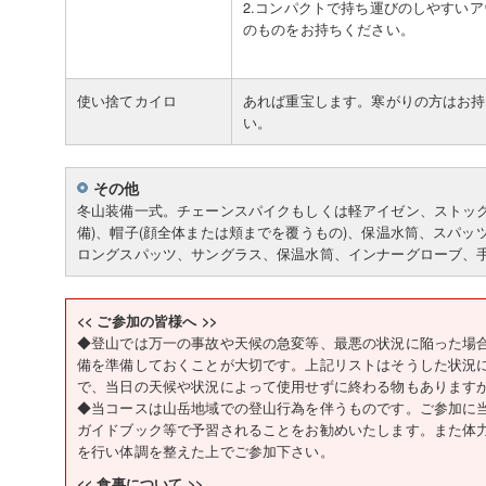
2.コンパクトで持ち運びのしやすい
のものをお持ちください。
使い捨てカイロ
あれば重宝します。寒がりの方はお持
い。
その他
冬山装備一式。チェーンスパイクもしくは軽アイゼン、ストック
備)、帽子(顔全体または頬までを覆うもの)、保温水筒、スパ
ロングスパッツ、サングラス、保温水筒、インナーグローブ、
<< ご参加の皆様へ >>
◆登山では万一の事故や天候の急変等、最悪の状況に陥った場
備を準備しておくことが大切です。上記リストはそうした状況
で、当日の天候や状況によって使用せずに終わる物もあります
◆当コースは山岳地域での登山行為を伴うものです。ご参加に
ガイドブック等で予習されることをお勧めいたします。また体
を行い体調を整えた上でご参加下さい。
<< 食事について >>