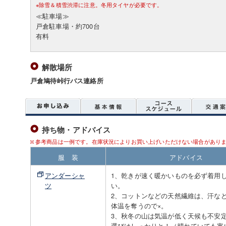
※除雪＆積雪渋滞に注意。冬用タイヤが必要です。
≪駐車場≫
戸倉駐車場・約700台
有料
解散場所
戸倉鳩待峠行バス連絡所
持ち物・アドバイス
参考商品は一例です。在庫状況によりお買い上げいただけない場合があり
服 装
アドバイス
アンダーシャ
1、乾きが速く暖かいものを必ず着用
ツ
い。
2、コットンなどの天然繊維は、汗な
体温を奪うので×。
3、秋冬の山は気温が低く天候も不安
選びはしっかりと！（晴れていても寒