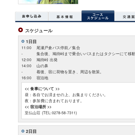
スケジュール
1日目
11:00
尾瀬戸倉バス停前／集合
-
集合後、鳩待峠まで乗合いバスまたはタクシーにて移
12:00
鳩待峠 出発
14:00
山の鼻
-
着後、宿に荷物を置き、周辺を散策。
16:00
宿泊地
<< 食事について >>
昼：各自でお済ませの上、お集まりください。
夜：参加費に含まれております。
<< 宿泊場所 >>
至仏山荘 (TEL:0278-58-7311)
2日目