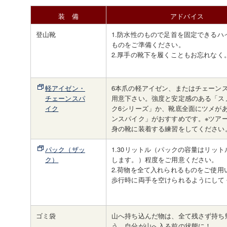
装 備
アドバイス
登山靴
1.防水性のもので足首を固定できるハ
ものをご準備ください。
2.厚手の靴下を履くこともお忘れなく
軽アイゼン・
6本爪の軽アイゼン、またはチェーン
チェーンスパ
用意下さい。強度と安定感のある「ス
イク
ク6シリーズ」か、靴底全面にツメが
ンスパイク」がおすすめです。※ツア
身の靴に装着する練習をしてください
パック（ザッ
1.30リットル（パックの容量はリッ
ク）
します。）程度をご用意ください。
2.荷物を全て入れられるものをご使用
歩行時に両手を空けられるようにして
ゴミ袋
山へ持ち込んだ物は、全て残さず持ち
う。自分が山へ入る前の状態に！