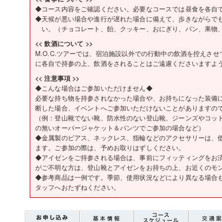
◆コース内容をご確認ください。必要なコースでは昼食を各自
◆天候が悪い場合や進行が遅れた場合に備えて、歩きながらで
い。（チョコレート、飴、クッキー、おにぎり、パン、果物
<< 飲酒について >>
M.O.C.ツアーでは、宿泊施設以外での行動中の飲酒を控えさ
に各自で持参の上、飲酒をされることはご遠慮くださいますよ
<< 注意事項 >>
◆こんな場合はご参加いただけません◆
必要な持ち物を持参されなかった場合や、お持ちになった装備
断した場合、イベントへご参加いただけないことがありますの
（例：登山靴でない靴、防水性のない登山靴、ジーンズやコッ
の無いオーバージャケット＆パンツでご参加の場合など）
◆金属製のピアス、ネックレス、指輪などのアクセサリーは、
ます。ご参加の際は、予めお取りはずしください。
◆アイゼンをご持参される場合は、事前にフィッティングをお
がご不明な方は、登山靴とアイゼンをお持ちの上、お近くのモ
◆参考商品は一例です。季節、使用状況などにより異なる場合
タッフへおたずねください。