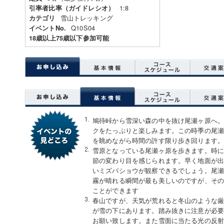
1:8
引率者比率（ガイドレシオ）
雪山トレッキング
カテゴリ
Q10S04
イベントNo.
18歳以上75歳以下参加可能
鳩待峠から雪深い森の中を抜け尾瀬ヶ原へ。
クをたっぷりと楽しみます。この時季の尾
を眺めながら時間の許す限り歩き回ります
雪原となっている尾瀬ヶ原を歩きます。時
節の変わり目を感じられます。早く地面が
いミズバショウが観察できるでしょう。尾
霧が晴れる瞬間が最も美しいのですが、そ
ことができます
春山ですが、天気が荒れると冬山のような
が雪の下にあります。踏み抜きに注意が必
お願い致します。また雪面に当たる光の反