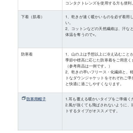
コンタクトレンズを使用する方も便利
下着（肌着）
1、乾きが速く暖かいものを必ず着用
い。
2、コットンなどの天然繊維は、汗な
体温を奪うので×。
防寒着
1、山の上は予想以上に冷え込むこと
季節や標高に応じた防寒着をご用意く
（参考商品は一例です。）
2、乾きの早いフリース・化繊綿と、
トなダウンジャケットをそれぞれご準
と快適に過ごしやすくなります。
防寒用帽子
1.耳も覆える暖かいタイプをご準備く
2.風が強くても飛ばされないように、
トするタイプがオススメです。