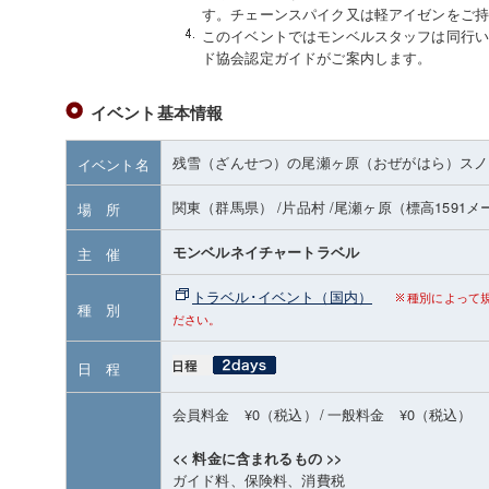
す。チェーンスパイク又は軽アイゼンをご
このイベントではモンベルスタッフは同行
ド協会認定ガイドがご案内します。
イベント基本情報
残雪（ざんせつ）の尾瀬ヶ原（おぜがはら）スノ
イベント名
関東（群馬県）
/片品村
/尾瀬ヶ原
（標高1591
場 所
モンベルネイチャートラベル
主 催
トラベル･イベント（国内）
種別によって
種 別
ださい。
日 程
会員料金 ¥0（税込）
/
一般料金 ¥0（税込）
<< 料金に含まれるもの >>
ガイド料、保険料、消費税