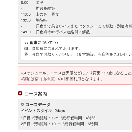
8:00
出発
-
周辺を散策
11:00
山の鼻 昼食
13:30
鳩待峠
-
戸倉まで乗合いバスまたはタクシーにて移動（別途有
14:00
戸倉鳩待峠行バス連絡所／解散
<< 食事について >>
朝：参加費に含まれております。
昼：各自でお取りください。（食堂施設、売店等をご利用く
※スケジュール、コースは天候などにより変更・中止になること
※宿泊は宿（山小屋）の相部屋利用となります。
コース案内
コースデータ
2days
イベントスタイル
1日目 行動距離：7km
/
総行程時間：4時間
2日目 行動距離：10km
/
総行程時間：6時間