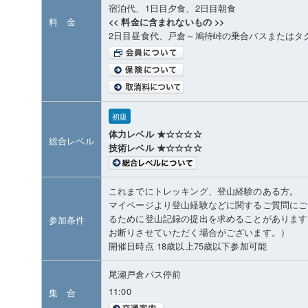
宿泊代、1日目夕食、2日目朝食
料 金
<< 料金に含まれないもの >>
2日目昼食代、戸倉～鳩待峠の乗合バスまたはタ
初級
体力レベル ★☆☆☆☆
総合レベル
技術レベル ★☆☆☆☆
これまでにトレッキング、登山経験のある方。
マイページより登山経験などに関するご質問にご
るために登山記録の提出を求めることがあります
参加条件
お断りさせていただく場合がございます。）
開催日時点 18歳以上75歳以下参加可能
尾瀬戸倉バス停前
11:00
集 合