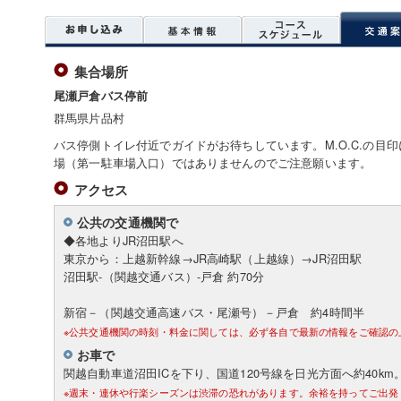
集合場所
尾瀬戸倉バス停前
群馬県片品村
バス停側トイレ付近でガイドがお待ちしています。M.O.C.の目
場（第一駐車場入口）ではありませんのでご注意願います。
アクセス
公共の交通機関で
◆各地よりJR沼田駅へ
東京から：上越新幹線→JR高崎駅（上越線）→JR沼田駅
沼田駅-（関越交通バス）-戸倉 約70分
新宿－（関越交通高速バス・尾瀬号）－戸倉 約4時間半
※公共交通機関の時刻・料金に関しては、必ず各自で最新の情報をご確認の
お車で
関越自動車道沼田ICを下り、国道120号線を日光方面へ約40km
※週末・連休や行楽シーズンは渋滞の恐れがあります。余裕を持ってご出発