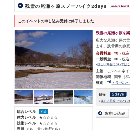
残雪の尾瀬ヶ原スノーハイク2days
このイベントの申し込み受付は終了しました
残雪の尾瀬ヶ原を
広大な尾瀬ヶ原の
ます。残雪期の静
¥0（税
会員料金
¥0（税
一般料金
※
詳しい料金についてはこ
モンベルネイ
主催
関東（群
開催地域
トラベル･
種別
※
詳しい日程について
総合レベル
初級
★☆☆☆☆
体力レベル
★☆☆☆☆
技術レベル
8名（最少催行6名）
定員