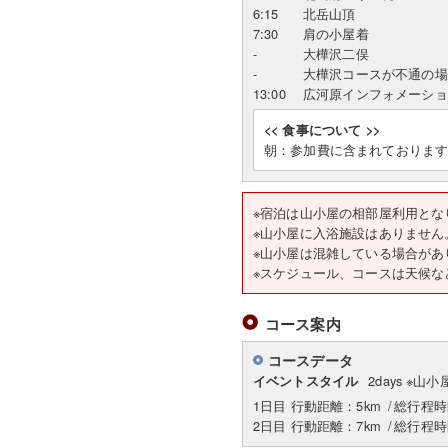
6:15
北岳山頂
7:30
肩の小屋着
-
大樺沢二俣
-
大樺沢コースが不通の場
13:00
広河原インフォメーショ
<< 食事について >>
朝：参加費に含まれておりま
※宿泊は山小屋の相部屋利用とな
※山小屋に入浴施設はありません
※山小屋は混雑している場合があ
※スケジュール、コースは
コース案内
コースデータ
2days ※山
イベントスタイル
1日目 行動距離：5km
/
総行程時
2日目 行動距離：7km
/
総行程時