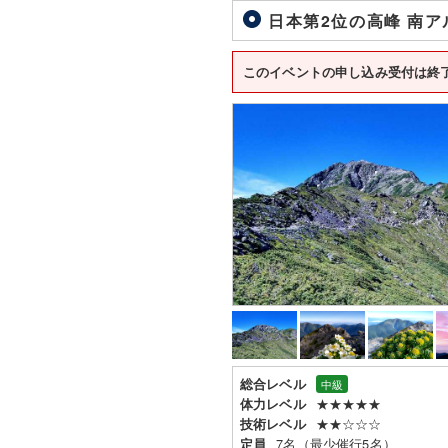
日本第2位の高峰 南ア
このイベントの申し込み受付は終
総合レベル
中級
★★★★★
体力レベル
★★☆☆☆
技術レベル
7名（最少催行5名）
定員