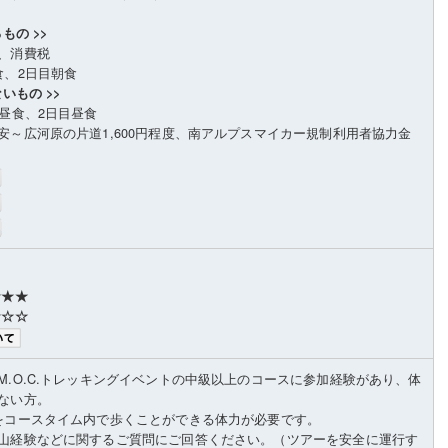
もの >>
、消費税
食、2日目朝食
いもの >>
目昼食、2日目昼食
安～広河原の片道1,600円程度、南アルプスマイカー規制利用者協力金
★★★
☆☆☆
M.O.C.トレッキングイベントの中級以上のコースに参加経験があり、体
ない方。
をコースタイム内で歩くことができる体力が必要です。
山経験などに関するご質問にご回答ください。（ツアーを安全に運行す