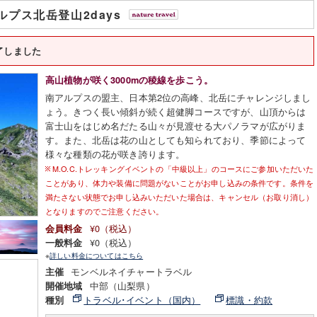
ルプス北岳登山2days
了しました
高山植物が咲く3000mの稜線を歩こう。
南アルプスの盟主、日本第2位の高峰、北岳にチャレンジしまし
ょう。きつく長い傾斜が続く超健脚コースですが、山頂からは
富士山をはじめ名だたる山々が見渡せる大パノラマが広がりま
す。また、北岳は花の山としても知られており、季節によって
様々な種類の花が咲き誇ります。
M.O.C.トレッキングイベントの「中級以上」のコースにご参加いただいた
ことがあり、体力や装備に問題がないことがお申し込みの条件です。条件を
満たさない状態でお申し込みいただいた場合は、キャンセル（お取り消し）
となりますのでご注意ください。
¥0（税込）
会員料金
¥0（税込）
一般料金
※
詳しい料金についてはこちら
モンベルネイチャートラベル
主催
中部（山梨県）
開催地域
トラベル･イベント（国内）
標識・約款
種別