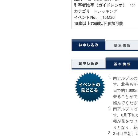
1:7
引率者比率（ガイドレシオ）
トレッキング
カテゴリ
T15M26
イベントNo.
18歳以上70歳以下参加可能
南アルプスの
す。北岳もそ
日で約1,6
登ることがで
臨んでくださ
南アルプスは
す。6月下旬
種が花をつけ
りとなり、花
2日目早朝、