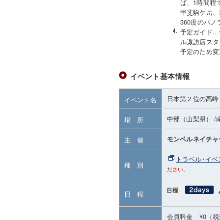
ば、1時間程
甲斐駒ケ岳、
360度のパ
予定ガイド…
ル諏訪店スタ
予定のため変
イベント基本情報
日本第２位の高峰
イベント名
中部（山梨県）
/
場 所
モンベルネイチャ
主 催
トラベル･イベ
種 別
ださい。
日 程
会員料金 ¥0（