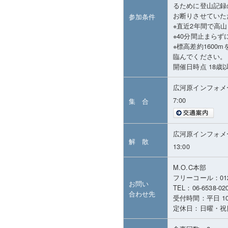
るために登山記録
お断りさせていた
参加条件
※直近2年間で高
※40分間止まら
※標高差約160
臨んでください。
開催日時点 18歳
広河原インフォメ
7:00
集 合
広河原インフォメ
解 散
13:00
M.O.C本部
フリーコール：01
お問い
TEL：06-6538-02
合わせ先
受付時間：平日 10:00
定休日：日曜・祝