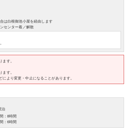
合は白根御池小屋を経由します
ンセンター着／解散
す。
ります。
。
ります。
天候などにより変更・中止になることがあります。
小屋泊
間：8時間
間：6時間