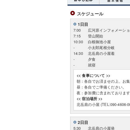
スケジュール
1日目
7:00
広河原インフォメーショ
7:15
登山開始
10:30
白根御池小屋
-
小太郎尾根分岐
14:30
北岳肩の小屋着
-
夕食
-
就寝
<< 食事について >>
朝：各自でお済ませの上、お
昼：各自でご準備ください。
夜：参加費に含まれておりま
<< 宿泊場所 >>
北岳肩の小屋 (TEL:090-4606-00
2日目
5:30
北岳肩の小屋発