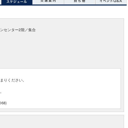
ンセンター2階／集合
集まりください。
す。
68)