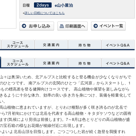
※山小屋泊
※
詳しい日程についてはこちら
山々は奥深いため、北アルプスと比較すると登る機会が少なくなりがちで
のひとつです。 南アルプスの玄関のひとつ「広河原」からスタートし、1
00mもの標高差を登る健脚向けコースです。 高山植物や展望を楽しみながら
きるように十分な体力、効率の良い歩き方を身につけ、装備を軽量化して
い。
高山植物に恵まれていますが、とりわけ種類が多く咲き誇るのが北岳で
から7月初旬にかけては北岳を代表する高山植物・キタダケソウなどの固有
ます(気候により見頃は前後します)。7～8月は色とりどりの高山植物が盛
の宝石箱の様なお花畑が稜線付近に出現します。
いよいよ北岳山頂を目指します。ごつごつした岩が続く急登を我慢すれ