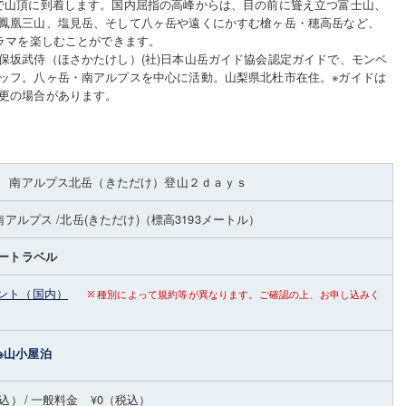
で山頂に到着します。国内屈指の高峰からは、目の前に聳え立つ富士山、
鳳凰三山、塩見岳、そして八ヶ岳や遠くにかすむ槍ヶ岳・穂高岳など、
ノラマを楽しむことができます。
保坂武侍（ほさかたけし）(社)日本山岳ガイド協会認定ガイドで、モンベ
ッフ。八ヶ岳・南アルプスを中心に活動。山梨県北杜市在住。※ガイドは
更の場合があります。
 南アルプス北岳（きただけ）登山２ｄａｙｓ
南アルプス
/北岳(きただけ)
（標高3193メートル）
ートラベル
ント（国内）
種別によって規約等が異なります。ご確認の上、お申し込みく
※山小屋泊
税込）
/
一般料金 ¥0（税込）