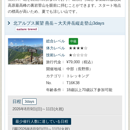
高原最高峰の裏岩菅山を眼前に拝むことができます。スタート地点
の標高が高いため、夏でも涼しい山です。
北アルプス展望 燕岳～大天井岳縦走登山3days
総合レベル
中級
体力レベル
★★★★☆
技術レベル
★☆☆☆☆
旅行代金
¥79,000（税込）
開催地域
中部（長野県）
カテゴリ
トレッキング
No.
T16K38
年齢条件
18歳以上70歳以下参加可能
日程
3days
2026年8月9日(日)～11日(火祝)
最少催行人数に達している日程
[満]2026年8月9日(日)～11日(火祝)