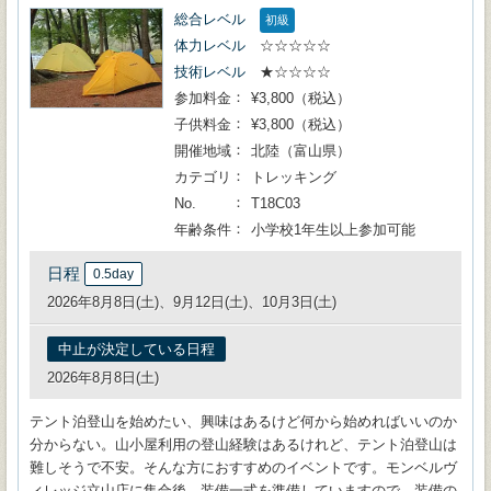
総合レベル
初級
体力レベル
☆☆☆☆☆
技術レベル
★☆☆☆☆
参加料金
¥3,800（税込）
子供料金
¥3,800（税込）
開催地域
北陸（富山県）
カテゴリ
トレッキング
No.
T18C03
年齢条件
小学校1年生以上参加可能
日程
0.5day
2026年8月8日(土)、9月12日(土)、10月3日(土)
中止が決定している日程
2026年8月8日(土)
テント泊登山を始めたい、興味はあるけど何から始めればいいのか
分からない。山小屋利用の登山経験はあるけれど、テント泊登山は
難しそうで不安。そんな方におすすめのイベントです。モンベルヴ
ィレッジ立山店に集合後、装備一式を準備していますので、装備の