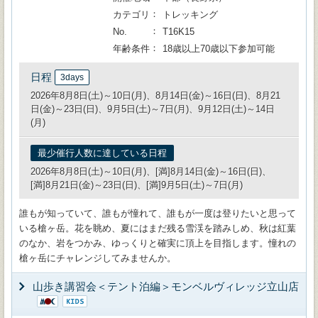
カテゴリ
トレッキング
No.
T16K15
年齢条件
18歳以上70歳以下参加可能
日程
3days
2026年8月8日(土)～10日(月)、8月14日(金)～16日(日)、8月21
日(金)～23日(日)、9月5日(土)～7日(月)、9月12日(土)～14日
(月)
最少催行人数に達している日程
2026年8月8日(土)～10日(月)、[満]8月14日(金)～16日(日)、
[満]8月21日(金)～23日(日)、[満]9月5日(土)～7日(月)
誰もが知っていて、誰もが憧れて、誰もが一度は登りたいと思って
いる槍ヶ岳。花を眺め、夏にはまだ残る雪渓を踏みしめ、秋は紅葉
のなか、岩をつかみ、ゆっくりと確実に頂上を目指します。憧れの
槍ヶ岳にチャレンジしてみませんか。
山歩き講習会＜テント泊編＞モンベルヴィレッジ立山店