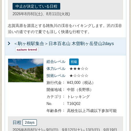
中止が決定している日程
2026年8月8日(土)、8月11日(火祝)
志賀高原を源流とする雑魚川の渓谷をハイキングします。沢の渓谷
沿いの道ですので夏でも涼しく快適な行程です。
＜駒ヶ根駅集合＞日本百名山 木曽駒ヶ岳登山2days
総合レベル
初級
体力レベル
★★★☆☆
技術レベル
★☆☆☆☆
旅行代金
¥43,000（税込）
開催地域
中部（長野県）
カテゴリ
トレッキング
No.
T16Q02
年齢条件
高校生以上75歳以下参加可能
日程
2days
2026年8月8日(土)～9日(日)、9月12日(土)～13日(日)、9月19日