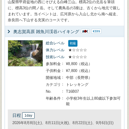
山梨県甲府盆地の西にそびえる白峰三山。標高2位の北岳を筆頭
に、標高3位の間ノ岳。そして農鳥岳の3座は、古くから地元で親し
まれています。当イベントは、広河原から入山し北から南へ縦走、
奈良田へ下山する充実のコースです。
奥志賀高原 雑魚川渓谷ハイキング
総合レベル
初級
体力レベル
★☆☆☆☆
技術レベル
★☆☆☆☆
参加料金
¥8,800（税込）
子供料金
¥7,800（税込）
開催地域
中部（長野県）
カテゴリ
トレッキング
No.
T16B07
年齢条件
小学校3年生以上80歳以下参加可
能
日程
1day
2026年8月8日(土)、8月11日(火祝)、8月22日(土)、9月6日(日)