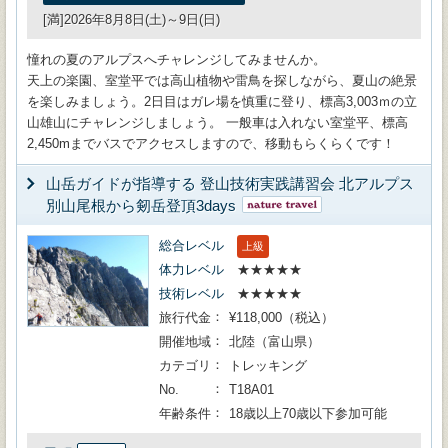
[満]2026年8月8日(土)～9日(日)
憧れの夏のアルプスへチャレンジしてみませんか。
天上の楽園、室堂平では高山植物や雷鳥を探しながら、夏山の絶景
を楽しみましょう。2日目はガレ場を慎重に登り、標高3,003ｍの立
山雄山にチャレンジしましょう。 一般車は入れない室堂平、標高
2,450mまでバスでアクセスしますので、移動もらくらくです！
山岳ガイドが指導する 登山技術実践講習会 北アルプス
別山尾根から剱岳登頂3days
総合レベル
上級
体力レベル
★★★★★
技術レベル
★★★★★
旅行代金
¥118,000（税込）
開催地域
北陸（富山県）
カテゴリ
トレッキング
No.
T18A01
年齢条件
18歳以上70歳以下参加可能