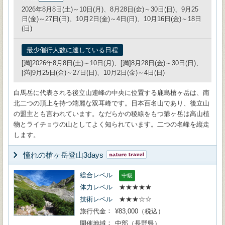
2026年8月8日(土)～10日(月)、8月28日(金)～30日(日)、9月25
日(金)～27日(日)、10月2日(金)～4日(日)、10月16日(金)～18日
(日)
最少催行人数に達している日程
[満]2026年8月8日(土)～10日(月)、[満]8月28日(金)～30日(日)、
[満]9月25日(金)～27日(日)、10月2日(金)～4日(日)
白馬岳に代表される後立山連峰の中央に位置する鹿島槍ヶ岳は、南
北二つの頂上を持つ端麗な双耳峰です。日本百名山であり、後立山
の盟主とも言われています。なだらかの稜線をもつ爺ヶ岳は高山植
物とライチョウの山としてよく知られています。二つの名峰を縦走
します。
憧れの槍ヶ岳登山3days
総合レベル
中級
体力レベル
★★★★★
技術レベル
★★★☆☆
旅行代金
¥83,000（税込）
開催地域
中部（長野県）