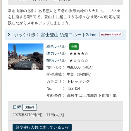
常念山脈の北部にある燕岳と常念山脈最高峰の大天井岳。この2座
を往復する3日間で、登山中に起こりうる様々な状況への対応を実
践しながらスキルアップしましょう。
ゆっくり歩く 富士登山 須走口ルート3days
総合レベル
中級
体力レベル
★★★★☆
技術レベル
★☆☆☆☆
旅行代金
¥69,000（税込）
開催地域
中部（静岡県）
カテゴリ
トレッキング
No.
T22H14
年齢条件
高校生以上70歳以下参加可能
日程
3days
2026年8月9日(日)～11日(火祝)
最少催行人数に達している日程