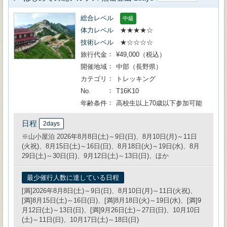
総合レベル
中級
体力レベル
★★★★☆
技術レベル
★☆☆☆☆
旅行代金
¥49,000（税込）
開催地域
中部（長野県）
カテゴリ
トレッキング
No.
T16K10
年齢条件
高校生以上70歳以下参加可能
日程
2days
※山小屋泊 2026年8月8日(土)～9日(日)、8月10日(月)～11日
(火祝)、8月15日(土)～16日(日)、8月18日(火)～19日(水)、8月
29日(土)～30日(日)、9月12日(土)～13日(日)、ほか
最少催行人数に達している日程
[満]2026年8月8日(土)～9日(日)、8月10日(月)～11日(火祝)、
[満]8月15日(土)～16日(日)、[満]8月18日(火)～19日(水)、[満]9
月12日(土)～13日(日)、[満]9月26日(土)～27日(日)、10月10日
(土)～11日(日)、10月17日(土)～18日(日)