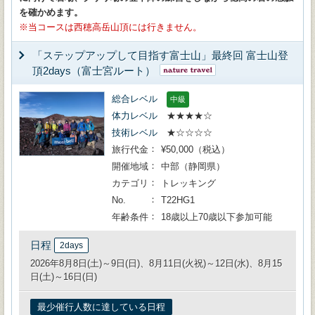
を確かめます。
当コースは西穂高岳山頂には行きません。
「ステップアップして目指す富士山」最終回 富士山登
頂2days（富士宮ルート）
総合レベル
中級
体力レベル
★★★★☆
技術レベル
★☆☆☆☆
旅行代金
¥50,000（税込）
開催地域
中部（静岡県）
カテゴリ
トレッキング
No.
T22HG1
年齢条件
18歳以上70歳以下参加可能
日程
2days
2026年8月8日(土)～9日(日)、8月11日(火祝)～12日(水)、8月15
日(土)～16日(日)
最少催行人数に達している日程