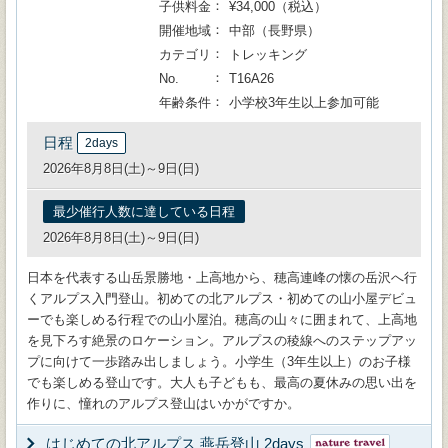
子供料金
¥34,000（税込）
開催地域
中部（長野県）
カテゴリ
トレッキング
No.
T16A26
年齢条件
小学校3年生以上参加可能
日程
2days
2026年8月8日(土)～9日(日)
最少催行人数に達している日程
2026年8月8日(土)～9日(日)
日本を代表する山岳景勝地・上高地から、穂高連峰の懐の岳沢へ行
くアルプス入門登山。初めての北アルプス・初めての山小屋デビュ
ーでも楽しめる行程での山小屋泊。穂高の山々に囲まれて、上高地
を見下ろす絶景のロケーション。アルプスの稜線へのステップアッ
プに向けて一歩踏み出しましょう。小学生（3年生以上）のお子様
でも楽しめる登山です。大人も子どもも、最高の夏休みの思い出を
作りに、憧れのアルプス登山はいかがですか。
はじめての北アルプス 燕岳登山 2days