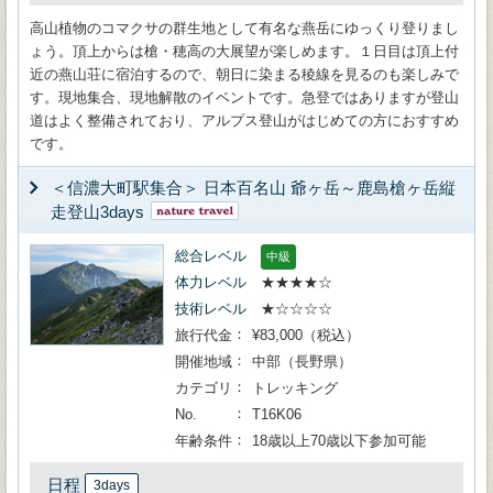
高山植物のコマクサの群生地として有名な燕岳にゆっくり登りまし
ょう。頂上からは槍・穂高の大展望が楽しめます。１日目は頂上付
近の燕山荘に宿泊するので、朝日に染まる稜線を見るのも楽しみで
す。現地集合、現地解散のイベントです。急登ではありますが登山
道はよく整備されており、アルプス登山がはじめての方におすすめ
です。
＜信濃大町駅集合＞ 日本百名山 爺ヶ岳～鹿島槍ヶ岳縦
走登山3days
総合レベル
中級
体力レベル
★★★★☆
技術レベル
★☆☆☆☆
旅行代金
¥83,000（税込）
開催地域
中部（長野県）
カテゴリ
トレッキング
No.
T16K06
年齢条件
18歳以上70歳以下参加可能
日程
3days