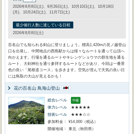
2026年8月8日(土)、9月26日(土)、10月10日(土)、10月19日
(月)、10月24日(土)、11月7日(土)
最少催行人数に達している日程
2026年8月8日(土)
百名山でも知られる剣山に登りましょう。標高1,420mの見ノ越登山
口を出発し、中間地点の西島駅からは様々なルートを通って山頂へ
向かえます。行場を通るルートやキレンゲショウマの群生地を通る
ルート、大剣神社を通り参拝するルートなどがあり、今回は一番景
色の良い「尾根道コース」を歩きます。空気が澄んで天気の良い日
には鳥取の大山が見えるかも！
花の百名山 鳥海山登山
総合レベル
中級
体力レベル
★★★★★
技術レベル
★★★☆☆
参加料金
¥14,000（税込）
開催地域
東北（秋田県）