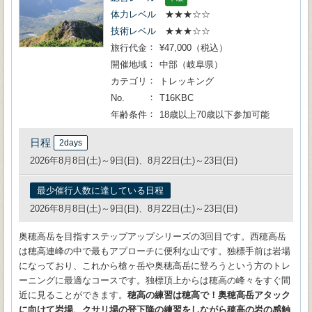
体力レベル
★★★☆☆
技術レベル
★★★☆☆
旅行代金
¥47,000（税込）
開催地域
中部（岐阜県）
カテゴリ
トレッキング
No.
T16KBC
年齢条件
18歳以上70歳以下参加可能
日程
2days
2026年8月8日(土)～9日(日)、8月22日(土)～23日(日)
最少催行人数に達している日程
2026年8月8日(土)～9日(日)、8月22日(土)～23日(日)
奥穂高岳を目指すステップアップシリーズの3回目です。西穂高岳
は穂高連峰の中で最もアプローチに便利な山です。独標手前は岩場
になっており、これから槍ヶ岳や奥穂高岳に登ろうという方のトレ
ーニングに最適なコースです。独標頂上からは穂高の峰々をすぐ間
近に見ることができます。
穂高の練習は穂高で！奥穂高岳アタック
に向けて岩場、クサリ場の登下降の練習をしながら穂高の岩の感触