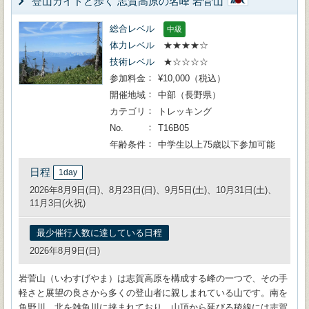
登山ガイドと歩く 志賀高原の名峰 岩菅山
総合レベル
中級
体力レベル
★★★★☆
技術レベル
★☆☆☆☆
参加料金
¥10,000（税込）
開催地域
中部（長野県）
カテゴリ
トレッキング
No.
T16B05
年齢条件
中学生以上75歳以下参加可能
日程
1day
2026年8月9日(日)、8月23日(日)、9月5日(土)、10月31日(土)、
11月3日(火祝)
最少催行人数に達している日程
2026年8月9日(日)
岩菅山（いわすげやま）は志賀高原を構成する峰の一つで、その手
軽さと展望の良さから多くの登山者に親しまれている山です。南を
魚野川、北を雑魚川に挟まれており、山頂から延びる稜線には志賀