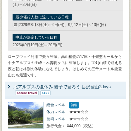
(土)～20日(日)
最少催行人数に達している日程
[満]2026年8月8日(土)～9日(日)、9月12日(土)～13日(日)
中止が決定している日程
2026年9月19日(土)～20日(日)
ロープウェイ利用で楽々登頂。高山植物の宝庫・千畳敷カールから
中央アルプスの主峰・木曽駒ヶ岳に登頂します。宝剣山荘で迎える
夜と朝は格別の体験になるでしょう。はじめての三千メートル級登
山にも最適です。
北アルプスの夏休み 親子で登ろう 岳沢登山2days
総合レベル
初級
体力レベル
★★★☆☆
技術レベル
★☆☆☆☆
旅行代金
¥44,000（税込）