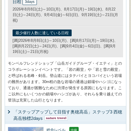
日程
3days
2026年8月8日(土)～10日(月)、8月17日(月)～19日(水)、8月22
日(土)～24日(月)、9月4日(金)～6日(日)、9月19日(土)～21日(月
祝)
最少催行人数に達している日程
[満]2026年8月8日(土)～10日(月)、[満]8月17日(月)～19日(水)、
[満]8月22日(土)～24日(月)、[満]9月4日(金)～6日(日)、[満]9月
19日(土)～21日(月祝)
モンベルフレンドショップ「山岳ガイドグループ・イエティ」との
コラボレーションイベントです。「岩の殿堂」や「岩と雪の殿堂」
と呼ばれる名峰・剣岳。登山道にはタテバイとヨコバイという岩場
の難所があります。30m程の急な岩場の通過は鎖場やハシゴになっ
ており、通過が困難なために渋滞が発生する原因にもなります。こ
こ以外にもいくつかの鎖場やハシゴがあり、それらを乗り越えての
登頂は充実した山行となります。
「ステップアップして目指す奥穂高岳」ステップ3 西穂
高岳独標2days
総合レベル
中級