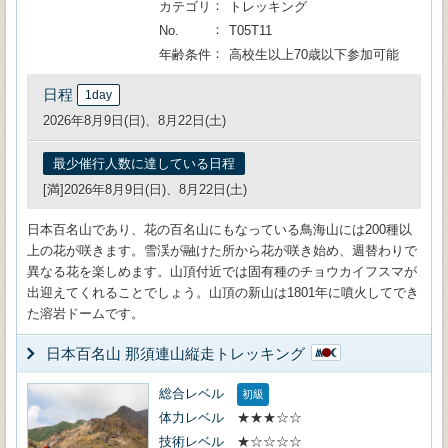
カテゴリ
トレッキング
No.
T05T11
年齢条件
高校生以上70歳以下参加可能
日程
1day
2026年8月9日(日)、8月22日(土)
最少催行人数に達している日程
[満]2026年8月9日(日)、8月22日(土)
日本百名山であり、花の百名山にもなっている鳥海山には200種以
上の花が咲きます。雪渓が融けた所から花が咲き始め、週替わりで
異なる花を楽しめます。山頂付近では固有種のチョウカイフスマが
出迎えてくれることでしょう。山頂の新山は1801年に噴火してでき
た溶岩ドームです。
日本百名山 那須連山縦走トレッキング
総合レベル
初級
体力レベル
★★★☆☆
技術レベル
★☆☆☆☆