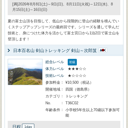
[満]2026年8月8日(土)～9日(日)、8月11日(火祝)～12日(水)、8
月15日(土)～16日(日)
夏の富士山頂を目指して、低山から段階的に登山の経験を積んでい
くステップアップシリーズの最終回です。シリーズを通して学んだ
技術と、身につけた体力を活かして富士宮口から1泊2日で富士山を
登頂します！
日本百名山 剣山トレッキング 剣山～次郎笈
総合レベル
初級
体力レベル
★★★☆☆
技術レベル
★☆☆☆☆
参加料金
¥10,500（税込）
開催地域
四国（徳島県）
カテゴリ
トレッキング
No.
T36C02
年齢条件
小学校5年生以上70歳以下参加可
能
日程
1day