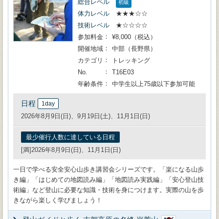
総合レベル
初級
体力レベル
★★★☆☆
技術レベル
★☆☆☆☆
参加料金
¥8,000（税込）
開催地域
中部（長野県）
カテゴリ
トレッキング
No.
T16E03
年齢条件
中学生以上75歳以下参加可能
日程
1day
2026年8月9日(日)、9月19日(土)、11月1日(日)
最少催行人数に達している日程
[満]2026年8月9日(日)、11月1日(日)
一日で学べる安全安心山歩き講習会シリーズです。「楽になる山歩
き編」「はじめての地図読み編」「地図読み実践編」「安心登山技
術編」など登山に必要な知識・技術を身につけます。実際の山を歩
きながら楽しく学びましょう！