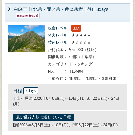
白峰三山 北岳・間ノ岳・農鳥岳縦走登山3days
総合レベル
上級
体力レベル
★★★★★
技術レベル
★☆☆☆☆
旅行代金
¥75,000（税込）
開催地域
中部（山梨県）
カテゴリ
トレッキング
No.
T15M04
年齢条件
18歳以上70歳以下参加可能
日程
3days
※山小屋泊 2026年8月8日(土)～10日(月)、8月22日(土)～24日
(月)
最少催行人数に達している日程
[満]2026年8月8日(土)～10日(月)、[満]8月22日(土)～24日(月)