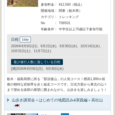
参加料金
¥12,500（税込）
開催地域
関東（栃木県）
カテゴリ
トレッキング
No.
T09S01
年齢条件
中学生以上75歳以下参加可能
日程
1day
2026年8月9日(日)、9月2日(水)、9月30日(水)、10月14日(水)、
10月31日(土)、11月7日(土)
最少催行人数に達している日程
[満]2026年8月9日(日)、9月30日(水)
栃木・福島両県に跨る「那須連山」の人気コース！標高1,800ｍ前
後の独特な岩稜帯を歩く縦走コースです。日光方面から東北の山々
まで望める抜群の展望に囲まれながら、山歩きを楽しみましょう！
山歩き講習会＜はじめての地図読み&実践編＞高社山