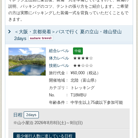
説明、パッキングのコツ、テントの張り方をご紹介します。ご希望
の方は実際にパッキングした装備一式を背負っていただくこともで
きます。
＜大阪・京都発着＞バスで行く 夏の立山・雄山登山
2days
総合レベル
中級
体力レベル
★★★★☆
技術レベル
★★☆☆☆
旅行代金
¥60,000（税込）
開催地域
北陸（富山県）
カテゴリ
トレッキング
No.
T18MBU
年齢条件
中学生以上75歳以下参加可能
日程
2days
※山小屋泊 2026年8月8日(土)～9日(日)
最少催行人数に達している日程