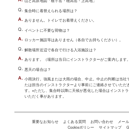
山と高原地図「槍ヶ岳・穂高岳・上高地」
集合時に着替えられる場所は？
ありません。トイレでお着替えください。
イベントに不要な荷物は？
ロッカー施設等はありません（各自でお持ちください）。
解散場所近辺で各自で行ける入浴施設は？
あります。（場所は当日にインストラクターがご案内します
悪天の場合は？
小雨決行。強風または大雨の場合、中止。中止の判断は当社でい
たは担当のインストラクターより事前にご連絡させていただ
す。※ただし、集合時以降に天候が悪化した場合はインスト
いただく事があります。
重要なお知らせ
よくある質問
お問い合わせ
メー
Cookieポリシー
サイトマップ
G