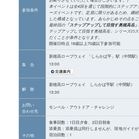
本イベントは全4回を通じて段階的にステップア
参加条件
ーズイベントです。定員に限りがあるため、継続
した構成となっています。あらかじめその点をご
最終回の
「ステップアップして目指す奥穂高岳」奥
テップアップして目指す奥穂高岳」シリーズのス
だくことが条件となります。
開催日時点 18歳以上70歳以下参加可能
新穂高ロープウェイ 「しらかば平」駅（中間駅
13:00
集 合
新穂高ロープウェイ しらかば平駅（中間駅）
解 散
13:30
お問い
モンベル・アウトドア・チャレンジ
合わせ先
食事回数：1日目夕食、2日目朝食
添乗員：添乗員は同行しませんが、現地ガイドが
宿泊回数：1
その他