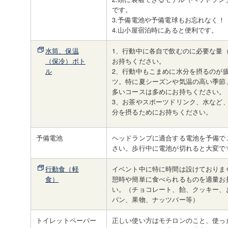
です。
3.予備電池や予備電球もお忘れなく！
4.山小屋宿泊時にあると便利です。
水筒、保温
1、行動中に各自で飲むのに必要な量（
（保冷）ボト
お持ちください。
ル
2、行動中もこまめに水分を摂るのが
ツ。特に夏シーズンや気温の高い季節
多いコースは多めにお持ちください。
3、お茶やスポーツドリンク、水など
分を摂るためにお持ちください。
予備電池
ヘッドランプに適合する電池を予備で
さい。歩行中に電池が切れると大変で
行動食（軽
イベント中に特に時間は設けておりま
食）
憩時や簡単に食べられるものを適量お
い。（チョコレート、飴、クッキー、
パン、果物、ナッツバー等）
トイレットペーパー
正しい使い方はモチロンのこと、使っ