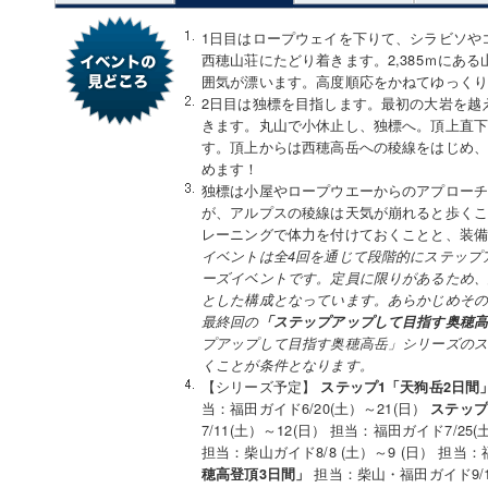
1日目はロープウェイを下りて、シラビソや
西穂山荘にたどり着きます。2,385ｍにあ
囲気が漂います。高度順応をかねてゆっく
2日目は独標を目指します。最初の大岩を越
きます。丸山で小休止し、独標へ。頂上直
す。頂上からは西穂高岳への稜線をはじめ、
めます！
独標は小屋やロープウエーからのアプロー
が、アルプスの稜線は天気が崩れると歩く
レーニングで体力を付けておくことと、装
イベントは全4回を通じて段階的にステップ
ーズイベントです。定員に限りがあるため
とした構成となっています。あらかじめそ
最終回の
「ステップアップして目指す奥穂高岳
プアップして目指す奥穂高岳」シリーズのス
くことが条件となります。
【シリーズ予定】
ステップ1「天狗岳2日間
当：福田ガイド6/20(土）～21(日）
ステップ
7/11(土）～12(日） 担当：福田ガイド7/25
担当：柴山ガイド8/8 (土）～9 (日） 担当：
担当：柴山・福田ガイド9/1
穂高登頂3日間」