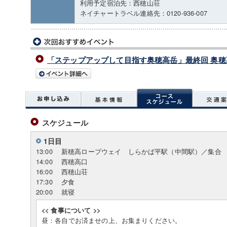
利用予定宿泊先：西穂山荘
ネイチャートラベル連絡先：0120-936-007
「ステップアップして目指す奥穂高岳」最終回 奥穂高
スケジュール
1日目
13:00
新穂高ロープウェイ しらかば平駅（中間駅）／集合
14:00
西穂高口
16:00
西穂山荘
17:30
夕食
20:00
就寝
<< 食事について >>
昼：各自でお済ませの上、お集まりください。