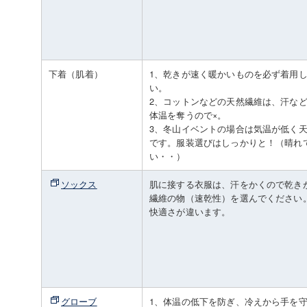
下着（肌着）
1、乾きが速く暖かいものを必ず着用
い。
2、コットンなどの天然繊維は、汗な
体温を奪うので×。
3、冬山イベントの場合は気温が低く
です。服装選びはしっかりと！（晴れ
い・・）
ソックス
肌に接する衣服は、汗をかくので乾き
繊維の物（速乾性）を選んでください
快適さが違います。
グローブ
1、体温の低下を防ぎ、冷えから手を