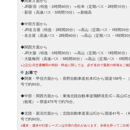
◆関東方面から
・JR新宿（特急・2時間40分）→松本（定期バス・2時間10分
・新宿（高速バス・5時間10分）→新穂高
◆中部方面から
・JR名古屋（特急・2時間20分）→高山（定期バス・1時間30
・名古屋（高速バス・2時間40分）→高山（定期バス・1時間3
◆関西方面から
・JR大阪（特急・3時間30分）→高山（定期バス・1時間30分
・大阪梅田（高速バス・5時間30分）→高山（定期バス・1時間
※上記公共交通機関の時刻・料金に関しては、必ず各自で最新の情報をご確
お車で
◆関東・甲信方面から：長野自動車道松本ICから国道158号～（
号で約90分。
◆中部・関西方面から：東海北陸自動車道飛騨清見IC～高山ICか
（栃尾）～県道475号で約70分。
◆北陸・新潟方面から：北陸自動車道富山ICから国道41号～（神
号で約90分。
※週末・連休や行楽シーズンは渋滞の恐れがあります。余裕を持ってご出発