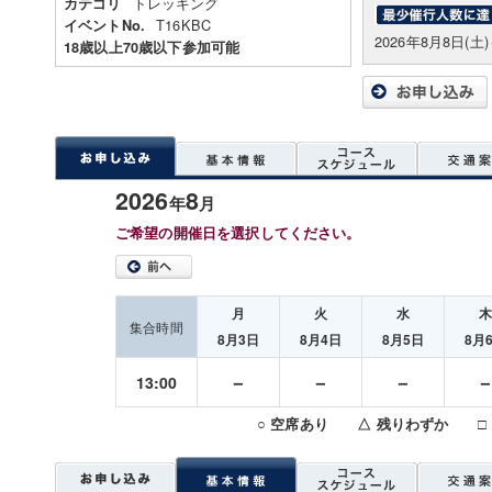
トレッキング
カテゴリ
T16KBC
イベントNo.
2026年8月8日(土
18歳以上70歳以下参加可能
2026
8
年
月
ご希望の開催日を選択してください。
月
火
水
集合時間
8月3日
8月4日
8月5日
8月
－
－
－
13:00
○ 空席あり △ 残りわずか □