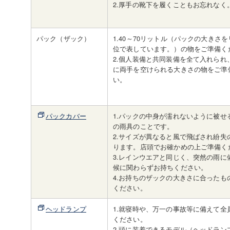
2.厚手の靴下を履くこともお忘れなく
パック（ザック）
1.40～70リットル（パックの大きさ
位で表しています。）の物をご準備く
2.個人装備と共同装備を全て入れられ
に両手を空けられる大きさの物をご準
い。
パックカバー
1.パックの中身が濡れないように被せ
の雨具のことです。
2.サイズが異なると風で飛ばされ紛失
ります。店頭でお確かめの上ご準備く
3.レインウエアと同じく、突然の雨に
候に関わらずお持ちください。
4.お持ちのザックの大きさに合ったも
ください。
ヘッドランプ
1.就寝時や、万一の事故等に備えて全
ください。
2.頭に装着できるモデル（ヘッドラン