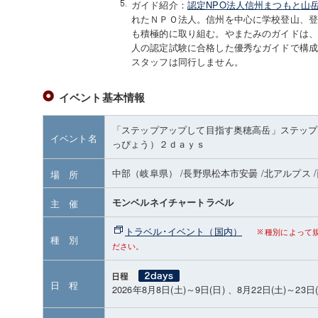
ガイド紹介：
認定NPO法人信州まつもと山
れたＮＰＯ法人。信州を中心に学校登山、
も積極的に取り組む。やまたみのガイドは
人の認定試験に合格した優秀なガイドで構成
スタッフは同行しません。
イベント基本情報
「ステップアップして目指す奥穂高岳」ステッ
イベント名
っぴょう）２ｄａｙｓ
中部（岐阜県）
/長野県松本市安曇
/北アルプス
場 所
モンベルネイチャートラベル
主 催
トラベル･イベント（国内）
種別によって
種 別
ださい。
日 程
2026年8月8日(土)～9日(日) 、8月22日(土)～23日(