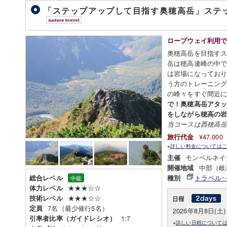
「ステップアップして目指す奥穂高岳」ステップ
ロープウェイ利用
奥穂高岳を目指すス
岳は穂高連峰の中
は岩場になってお
う方のトレーニン
の峰々をすぐ間近
で！奥穂高岳アタ
をしながら穂高の
当コースは西穂高
¥47,00
旅行代金
※
詳しい料金についてはこ
モンベルネイ
主催
中部（岐
開催地域
トラベル･
総合レベル
種別
中級
★★★☆☆
体力レベル
★★★☆☆
技術レベル
7名（最少催行5名）
定員
2026年8月8日(土
1:7
引率者比率（ガイドレシオ）
※
詳しい日程について