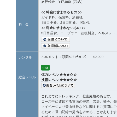
旅行代金 ¥47,000（税込）
<< 料金に含まれるもの >>
ガイド料、保険料、消費税
1日目夕食、2日目朝食、宿泊代
料 金
<< 料金に含まれないもの >>
2日目昼食、ロープウエー往復料金、ヘルメット
ヘルメット（頭囲62ｾﾝﾁまで） ¥2,000
レンタル
中級
体力レベル ★★★☆☆
総合レベル
技術レベル ★★★☆☆
これまでにトレッキング、登山経験のある方。
コース中に連続する雪面の登降、岩場、梯子、鎖
マイページより登山経験などに関するご質問にご
るために登山記録の提出を求めることがあります
お断りさせていただく場合がございます。）