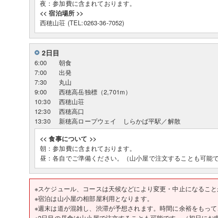
夜：参加費に含まれております。
<< 宿泊場所 >>
西穂山荘 (TEL:0263-36-7052)
2日目
6:00
朝食
7:00
出発
7:30
丸山
9:00
西穂高岳独標（2,701m）
10:30
西穂山荘
12:30
西穂高口
13:30
新穂高ロープウェイ しらかば平駅／解散
<< 食事について >>
朝：参加費に含まれております。
昼：各自でご準備ください。（山小屋で注文することも可能
※スケジュール、コースは天候などにより変更・中止
※宿泊は山小屋の相部屋利用となります。
※週末は道が混雑し、渋滞が予想されます。時間に余裕をもって
※2日目の昼食は山小屋で注文することも可能です。（初日にお