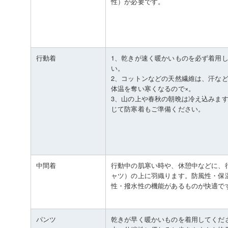
性）が必要です。
行動着
1、乾きが速く暖かいものを必ず着用
い。
2、コットンなどの天然繊維は、汗な
体温を奪い寒くなるので×。
3、山の上や春秋の朝晩は冷え込みま
じて防寒着もご準備ください。
中間着
行動中の肌寒い時や、休憩中などに、
ャツ）の上に羽織ります。防風性・保
性・撥水性の機能があるものが快適で
パンツ
乾きが早く暖かいものを着用してくだ