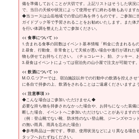
備を準備しておくことが大切です。上記リストはそうした状況
で、当日の天候や状況によって使用せずに終わる物もあります
◆当コースは山岳地域での登山行為を伴うものです。ご参加に
ガイドブック等で予習されることをお勧めいたします。また体
を行い体調を整えた上でご参加ください。
<< 食事について >>
1.含まれる食事の回数はイベント基本情報「料金に含まれるも
2.昼食、行動食、非常食として天候が悪い場合や進行が遅れた
物も併せてお持ちください。（チョコレート、飴、クッキー、
3.昼食はイベントによっては宿泊先の山小屋で注文が可能です
<< 飲酒について >>
M.O.C.ツアーでは、宿泊施設以外での行動中の飲酒を控えさ
に各自で持参の上、飲酒をされることはご遠慮くださいますよ
<< 注意事項 >>
◆こんな場合はご参加いただけません◆
必要な持ち物を持参されなかった場合や、お持ちになった装備
断した場合、イベントへご参加いただけないことがありますの
（例：登山靴でない靴、防水性のない登山靴、ジーンズやコッ
の無い雨具、雨具を忘れた場合）
◆参考商品は一例です。季節、使用状況などにより異なる場合
タッフへおたずねください。