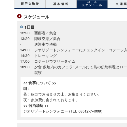
スケジュール
1日目
12:20
西郷港／集合
13:20
隠岐空港／集合
-
送迎車で移動
14:00
ジオリゾートシンフォニーにチェックイン・コテージ
14:30
トレッキング
17:00
コテージでフリータイム
18:00
夕食 敷地内のカフェラ･メールにて島の伝統料理とロ
-
就寝
<< 食事について >>
朝：-
昼：各自でお済ませの上、お集まりください。
夜：参加費に含まれております。
<< 宿泊場所 >>
ジオリゾートシンフォニー (TEL:08512-7-4009)