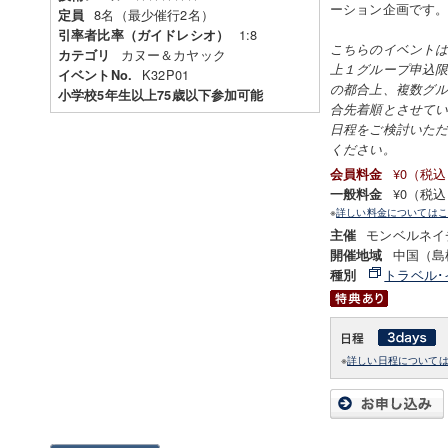
ーション企画です
8名（最少催行2名）
定員
1:8
引率者比率（ガイドレシオ）
こちらのイベントは
カヌー＆カヤック
カテゴリ
上１グループ申込
K32P01
イベントNo.
の都合上、複数グ
小学校5年生以上75歳以下参加可能
合先着順とさせて
日程をご検討いた
ください。
¥0（税
会員料金
¥0（税
一般料金
※
詳しい料金についてはこ
モンベルネイ
主催
中国（島
開催地域
トラベル･
種別
※
詳しい日程について