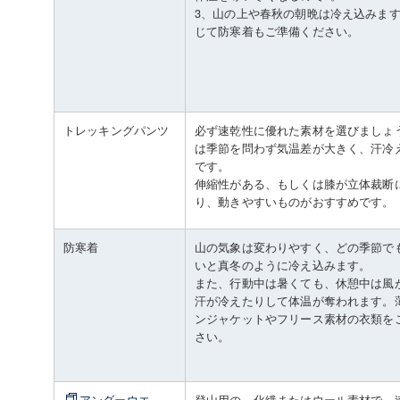
3、山の上や春秋の朝晩は冷え込みま
じて防寒着もご準備ください。
トレッキングパンツ
必ず速乾性に優れた素材を選びましょ
は季節を問わず気温差が大きく、汗冷
です。
伸縮性がある、もしくは膝が立体裁断
り、動きやすいものがおすすめです。
防寒着
山の気象は変わりやすく、どの季節で
いと真冬のように冷え込みます。
また、行動中は暑くても、休憩中は風
汗が冷えたりして体温が奪われます。
ンジャケットやフリース素材の衣類を
さい。
アンダーウエ
登山用の、化繊またはウール素材で、