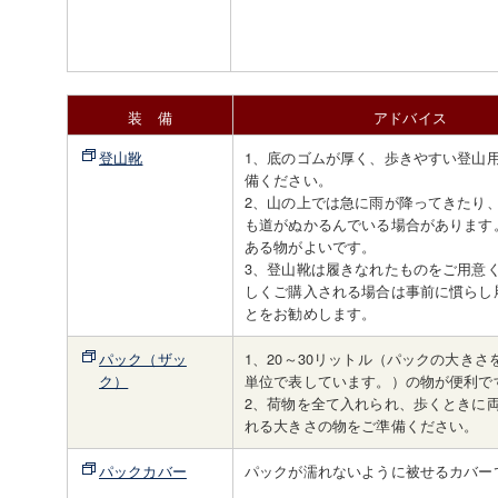
装 備
アドバイス
登山靴
1、底のゴムが厚く、歩きやすい登山
備ください。
2、山の上では急に雨が降ってきたり
も道がぬかるんでいる場合があります
ある物がよいです。
3、登山靴は履きなれたものをご用意
しくご購入される場合は事前に慣らし
とをお勧めします。
パック（ザッ
1、20～30リットル（パックの大きさ
ク）
単位で表しています。）の物が便利で
2、荷物を全て入れられ、歩くときに
れる大きさの物をご準備ください。
パックカバー
パックが濡れないように被せるカバー