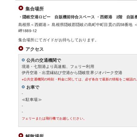
集合場所
・隠岐空港ロビー 自販機前待合スペース ・西郷港 2階 自販
島根県＜西郷港＞ 島根県隠岐郡隠岐の島町中町目貫の四58番地 
岬1889-12
集合場所にてガイドがお待ちしております。
アクセス
公共の交通機関で
境港・七類港より高速船、フェリー利用
伊丹空港・出雲縁結び空港から隠岐世界ジオパーク空港
※公共交通機関の時刻・料金に関しては、必ず各自で最新の情報をご確認の
お車で
-
≪駐車場≫
-
-
フェリーまたは飛行機でお越しください。
解散場所