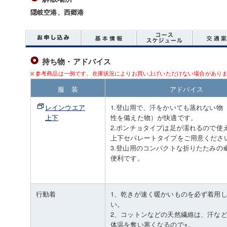
隠岐空港、西郷港
持ち物・アドバイス
参考商品は一例です。在庫状況によりお買い上げいただけない場合があり
服 装
アドバイス
レインウエア
1.登山用で、汗をかいても蒸れない物
上下
性を備えた物）が快適です。
2.ポンチョタイプは足が濡れるので使
上下セパレートタイプをご用意くださ
3.登山用のコンパクトな折りたたみの
便利です。
行動着
1、乾きが速く暖かいものを必ず着用
い。
2、コットンなどの天然繊維は、汗な
体温を奪い寒くなるので×。