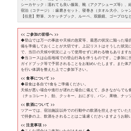
シーカヤック：濡れても良い服装、靴（アクアシューズ等）
宿泊（コテージ）：歯磨きセット、寝巻き（タオル大小、シャ
【任意】野筆、スケッチブック、ルーペ、双眼鏡、ゴープロな
<< ご参加の皆様へ >>
◆登山では万一の事故や天候の急変等、最悪の状況に陥った場
備を準備しておくことが大切です。上記リストはそうした状況
で、当日の天候や状況によって使用せずに終わる物もあります
◆当コースは山岳地域での登山行為を伴うものです。ご参加に
ガイドブック等で予習されることをお勧めいたします。また体
を行い体調を整えた上でご参加下さい。
<< 食事について >>
◆昼食は各自で1食をご準備ください。
天候が悪い場合や進行が遅れた場合に備えて、歩きながらでも
（チョコレート、飴、クッキー、おにぎり、パン、果物、ナッ
<< 飲酒について >>
ツアーでは、宿泊施設以外での行動中の飲酒を控えさせていた
で持参の上、飲酒をされることはご遠慮くださいますようお願
<< 注意事項 >>
◆こんな場合はご参加いただけません◆