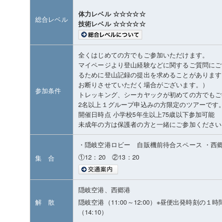
体力レベル ☆☆☆☆☆
総合レベル
技術レベル ☆☆☆☆☆
全くはじめての方でもご参加いただけます。
マイページより登山経験などに関するご質問にご
るために登山記録の提出を求めることがあります
お断りさせていただく場合がございます。）
参加条件
トレッキング、シーカヤックが初めての方でもご
2名以上１グループ申込みの方限定のツアーです
開催日時点 小学校5年生以上75歳以下参加可能
未成年の方は保護者の方と一緒にご参加ください
・隠岐空港ロビー 自販機前待合スペース ・西
①12：20 ②13：20
集 合
隠岐空港、西郷港
解 散
隠岐空港（11:00～12:00）※昼便出発時刻の
（14:10）