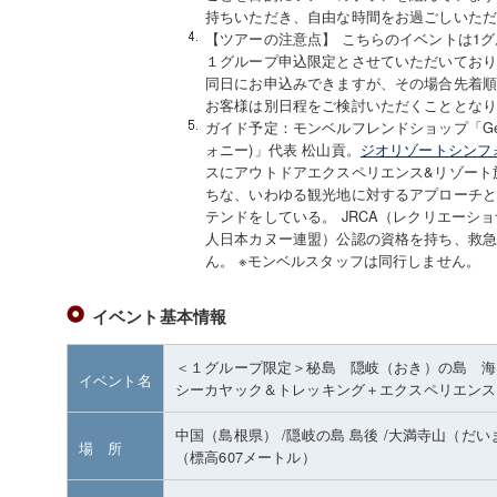
持ちいただき、自由な時間をお過ごしいた
【ツアーの注意点】 こちらのイベントは1
１グループ申込限定とさせていただいてお
同日にお申込みできますが、その場合先着
お客様は別日程をご検討いただくこととな
ガイド予定：モンベルフレンドショップ「Geo Re
ォニー)」代表 松山貢。
ジオリゾートシンフ
スにアウトドアエクスペリエンス&リゾート
ちな、いわゆる観光地に対するアプローチ
テンドをしている。 JRCA（レクリエーシ
人日本カヌー連盟）公認の資格を持ち、救
ん。 ※モンベルスタッフは同行しません。
イベント基本情報
＜１グループ限定＞秘島 隠岐（おき）の島 
イベント名
シーカヤック＆トレッキング＋エクスペリエンス
中国（島根県）
/隠岐の島 島後
/大満寺山（だい
場 所
（標高607メートル）