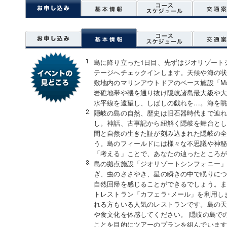
島に降り立った1日目、先ずはジオリゾート
テージへチェックインします。天候や海の
敷地内のマリンアウトドアのベース施設「Marine
岩礁地帯や磯を通り抜け隠岐諸島最大級や
水平線を遠望し、しばしの戯れを…。海を
隠岐の島の自然、歴史は旧石器時代まで辿
し。神話、古事記から紐解く隠岐を舞台と
間と自然の生きた証が刻み込まれた隠岐の
う。島のフィールドには様々な不思議や神
「考える」ことで、あなたの辿ったところ
島の拠点施設「ジオリゾートシンフォニー
ぎ、虫のささやき、星の瞬きの中で眠りに
自然回帰を感じることができるでしょう。ま
トレストラン「カフェラ･メール」を利用し
れる方もいる人気のレストランです。島の
や食文化を体感してください。 隠岐の島で
ことを目的にツアーのプランを組んでいま