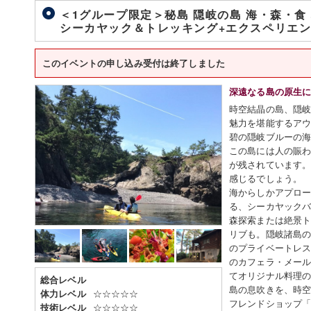
＜1グループ限定＞秘島 隠岐の島 海・森・食
シーカヤック＆トレッキング+エクスペリエンス
このイベントの申し込み受付は終了しました
深遠なる島の原生
時空結晶の島、隠
魅力を堪能するア
碧の隠岐ブルーの
この島には人の賑
が残されています
感じるでしょう。
海からしかアプロ
る、シーカヤック
森探索または絶景
リブも。隠岐諸島の
のプライベートレ
のカフェラ・メー
てオリジナル料理
総合レベル
島の息吹きを、時
☆☆☆☆☆
体力レベル
フレンドショップ
☆☆☆☆☆
技術レベル