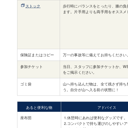
ストック
歩行時にバランスをとったり、膝の負
ます。片手用よりも両手用をオススメ
保険証またはコピー
万一の事故等に備えてお持ちください
参加チケット
当日、スタッフに参加チケットか、W
をご掲示ください。
ゴミ袋
山へ持ち込んだ物は、全て残さず持ち
う。自分が山へ入る前の状態に！
あると便利な物
アドバイス
座布団
1.休憩時にあれば便利なグッズです。
2.コンパクトで持ち運びのしやすい