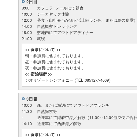
2日目
8:00
カフェラ･メールにて朝食
10:00
シーカヤック体験
12:00
昼食（山行弁当か無人浜上陸ランチ、または島の食堂
14:00
自然観察トレッキング
18:00
敷地内にてアウトドアディナー
21:00
就寝
<< 食事について >>
朝：参加費に含まれております。
昼：参加費に含まれております。
夜：参加費に含まれております。
<< 宿泊場所 >>
ジオリゾートシンフォニー (TEL:08512-7-4009)
3日目
10:00
森、または海辺にてアウトドアブランチ
11:30
自然探索等
-
送迎車にて隠岐空港／解散（11:00～12:00航空便に合
14:10
送迎車にて西郷港／解散
<< 食事について >>