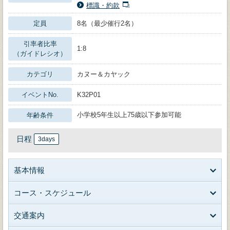
標識・約款
定員
8名（最少催行2名）
引率者比率
1:8
（ガイドレシオ）
カテゴリ
カヌー＆カヤック
イベントNo.
K32P01
小学校5年生以上75歳以下参加可能
年齢条件
日程
3days
基本情報
コース・スケジュール
交通案内