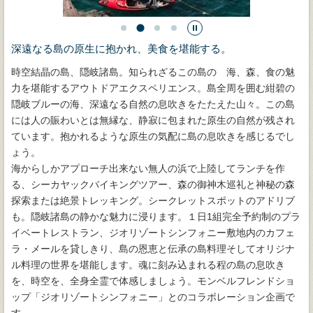
深遠なる島の原生に抱かれ、美食を堪能する。
時空結晶の島、隠岐諸島。知られざるこの島の 海、森、食の魅
力を堪能するアウトドアエクスペリエンス。島全周を囲む紺碧の
隠岐ブルーの海、深遠なる自然の息吹きをたたえた山々。この島
には人の賑わいとは無縁な、静寂に包まれた原生の自然が残され
ています。抱かれるような原生の気配に島の息吹きを感じるでし
ょう。
海からしかアプローチ出来ない無人の浜で上陸してランチを作
る、シーカヤックバイキングツアー、森の御神木巡礼と神秘の森
探索または絶景トレッキング。シークレットスポットのアドリブ
も。隠岐諸島の静かな魅力に浸ります。１日1組完全予約制のプラ
イベートレストラン、ジオリゾートシンフォニー敷地内のカフェ
ラ・メールを貸しきり、島の恩恵と伝承の島料理そしてオリジナ
ル料理の世界を堪能します。魂に刻み込まれる程の島の息吹き
を、時空を、全身全霊で体感しましょう。モンベルフレンドショ
ップ「ジオリゾートシンフォニー」とのコラボレーション企画で
す。