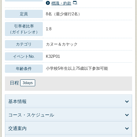
標識・約款
定員
8名（最少催行2名）
引率者比率
1:8
（ガイドレシオ）
カテゴリ
カヌー＆カヤック
イベントNo.
K32P01
小学校5年生以上75歳以下参加可能
年齢条件
日程
3days
基本情報
コース・スケジュール
交通案内