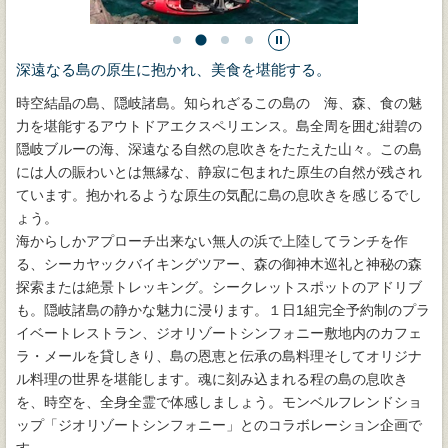
深遠なる島の原生に抱かれ、美食を堪能する。
時空結晶の島、隠岐諸島。知られざるこの島の 海、森、食の魅
力を堪能するアウトドアエクスペリエンス。島全周を囲む紺碧の
隠岐ブルーの海、深遠なる自然の息吹きをたたえた山々。この島
には人の賑わいとは無縁な、静寂に包まれた原生の自然が残され
ています。抱かれるような原生の気配に島の息吹きを感じるでし
ょう。
海からしかアプローチ出来ない無人の浜で上陸してランチを作
る、シーカヤックバイキングツアー、森の御神木巡礼と神秘の森
探索または絶景トレッキング。シークレットスポットのアドリブ
も。隠岐諸島の静かな魅力に浸ります。１日1組完全予約制のプラ
イベートレストラン、ジオリゾートシンフォニー敷地内のカフェ
ラ・メールを貸しきり、島の恩恵と伝承の島料理そしてオリジナ
ル料理の世界を堪能します。魂に刻み込まれる程の島の息吹き
を、時空を、全身全霊で体感しましょう。モンベルフレンドショ
ップ「ジオリゾートシンフォニー」とのコラボレーション企画で
す。