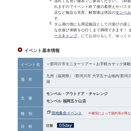
濡れても良い服装でご参加ください。（綿
れますのでイベント終了後の着替えやバス
店など施設も充実。解散後は併設の
モンベ
す。
ダム湖の他にも周辺施設として川遊びの楽
な水遊び体験を心行くまで満喫できます！ 
ースキャンプ
」にてお泊りもして、ゆっく
イベント基本情報
＜那珂川市モニターツアー＞お手軽カヤック体験
イベント名
九州（福岡県）
/那珂川市 大字五ケ山地内
/那珂
場 所
湖
モンベル・アウトドア・チャレンジ
主 催
モンベル 福岡五ケ山店
現地集合イベント
種 別
種別によって規約等が異な
日 程