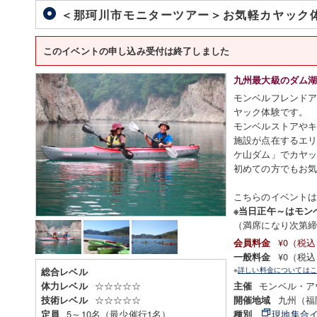
＜那珂川市モニターツアー＞お気軽カヤック
このイベントの申し込み受付は終了しました
九州最大級のダム
モンベルフレンド
ヤック体験です。
モンベルストアや
施設が点在するエ
ケ山ダム」でカヤ
初めての方でもお
こちらのイベント
※当日正午～はモン
（満席になり次第
¥0（税
会員料金
¥0（税
一般料金
※
詳しい料金についてはこ
総合レベル
☆☆☆☆☆
モンベル・ア
体力レベル
主催
☆☆☆☆☆
九州（福
技術レベル
開催地域
5～10名（最少催行1名）
現地集合
定員
種別