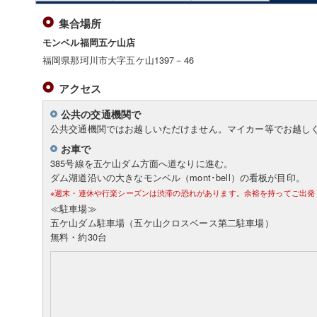
集合場所
モンベル福岡五ケ山店
福岡県那珂川市大字五ケ山1397－46
アクセス
公共の交通機関で
公共交通機関ではお越しいただけません。マイカー等でお越し
お車で
385号線を五ケ山ダム方面へ道なりに進む。
ダム湖道沿いの大きなモンベル（mont･bell）の看板が目印。
※週末・連休や行楽シーズンは渋滞の恐れがあります。余裕を持ってご出発
≪駐車場≫
五ケ山ダム駐車場（五ケ山クロスベース第二駐車場）
無料・約30台