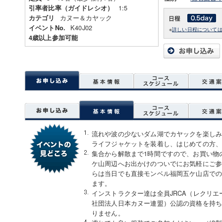
1:5
引率者比率（ガイドレシオ）
カヌー＆カヤック
カテゴリ
K40J02
イベントNo.
※
詳しい日程について
4歳以上参加可能
流れや波の少ないダム湖でカヤックを楽し
ライフジャケットを装着し、はじめての方
集合から解散まで1時間ですので、お買い物
ケ山周辺へお出かけのついでにお気軽にご参
らは当日でも直接モンベル福岡五ケ山店で
ます。
インストラクター達は全員JRCA（レクリエ
社団法人日本カヌー連盟）公認の資格を持
りません。