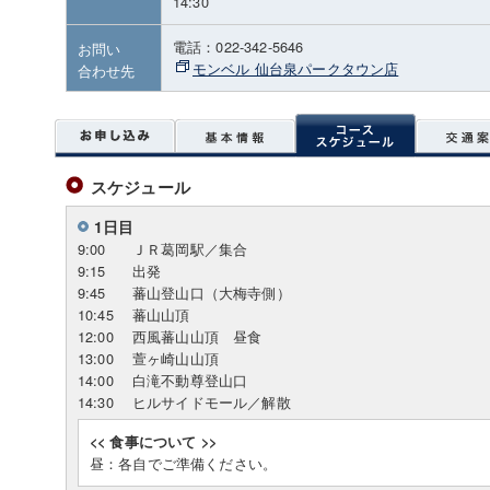
14:30
電話：022-342-5646
お問い
モンベル 仙台泉パークタウン店
合わせ先
スケジュール
1日目
9:00
ＪＲ葛岡駅／集合
9:15
出発
9:45
蕃山登山口（大梅寺側）
10:45
蕃山山頂
12:00
西風蕃山山頂 昼食
13:00
萱ヶ崎山山頂
14:00
白滝不動尊登山口
14:30
ヒルサイドモール／解散
<< 食事について >>
昼：各自でご準備ください。