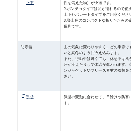
上下
性を備えた物）が快適です。
2.ポンチョタイプは足が濡れるので使
上下セパレートタイプをご用意くださ
3.登山用のコンパクトな折りたたみの
便利です。
防寒着
山の気象は変わりやすく、どの季節で
いと真冬のように冷え込みます。
また、行動中は暑くても、休憩中は風
汗が冷えたりして体温が奪われます。
ンジャケットやフリース素材の衣類を
さい。
手袋
気温の変動に合わせて、日除けや防寒
す。