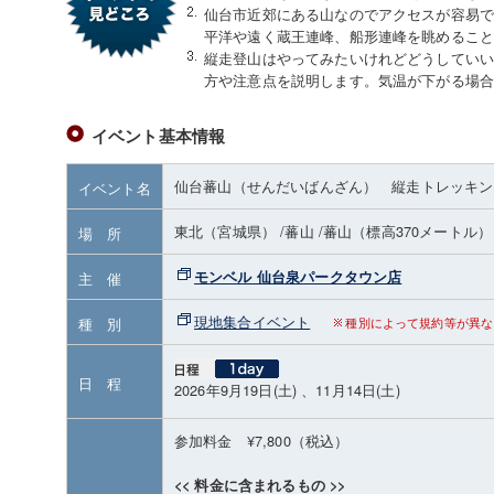
仙台市近郊にある山なのでアクセスが容易
平洋や遠く蔵王連峰、船形連峰を眺めるこ
縦走登山はやってみたいけれどどうしてい
方や注意点を説明します。気温が下がる場
イベント基本情報
仙台蕃山（せんだいばんざん） 縦走トレッキン
イベント名
東北（宮城県）
/蕃山
/蕃山
（標高370メートル）
場 所
モンベル 仙台泉パークタウン店
主 催
現地集合イベント
種 別
種別によって規約等が異な
日 程
2026年9月19日(土) 、11月14日(土)
参加料金 ¥7,800（税込）
<< 料金に含まれるもの >>