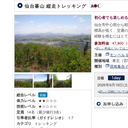
仙台蕃山 縦走トレッキング
初心者でも楽しめ
仙台市中心部から
標高が低く、交通
経験を積むにはと
¥7,80
参加料金
※
詳しい料金についてはこ
モンベル 
主催
東北（宮
開催地域
現地集合
種別
2026年9月19日(土
※
詳しい日程について
総合レベル
初級
★★☆☆☆
体力レベル
★☆☆☆☆
技術レベル
14名（最少催行3名）
定員
1:7
引率者比率（ガイドレシオ）
トレッキング
カテゴリ