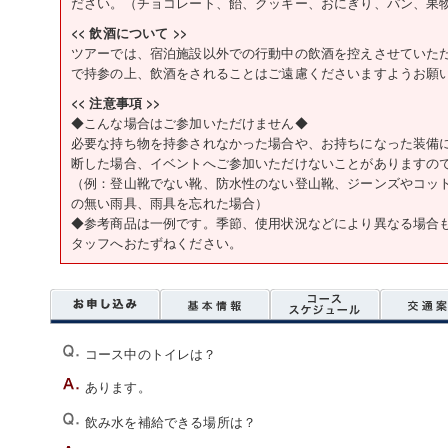
ださい。（チョコレート、飴、クッキー、おにぎり、パン、果
<< 飲酒について >>
ツアーでは、宿泊施設以外での行動中の飲酒を控えさせていた
で持参の上、飲酒をされることはご遠慮くださいますようお願
<< 注意事項 >>
◆こんな場合はご参加いただけません◆
必要な持ち物を持参されなかった場合や、お持ちになった装備
断した場合、イベントへご参加いただけないことがありますの
（例：登山靴でない靴、防水性のない登山靴、ジーンズやコッ
の無い雨具、雨具を忘れた場合）
◆参考商品は一例です。季節、使用状況などにより異なる場合
タッフへおたずねください。
コース中のトイレは？
あります。
飲み水を補給できる場所は？