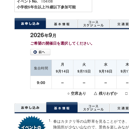
T04I08
イベントNo.
小学校5年生以上75歳以下参加可能
2026
9
年
月
ご希望の開催日を選択してください。
月
火
水
集合時間
9月14日
9月15日
9月16日
9月1
－
－
－
9:00
○ 空席あり △ 残りわずか □
春はカタクリ等の山野草を見ることができ
険箇所が少ない山なので、景色を楽しみな