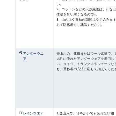
い。
2、コットンなどの天然繊維は、汗な
体温を奪い寒くなるので×。
3、山の上や春秋の朝晩は冷え込みま
じて防寒着もご準備ください。
アンダーウエ
登山用の、化繊またはウール素材で、
ア
温性に優れたアンダーウェアを着用し
い。タイツ、トランクスやショーツな
も、重ね着の方法に応じて揃えてくだ
レインウエア
1.登山用で、汗をかいても蒸れない物