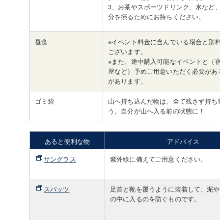
3、お茶やスポーツドリンク、水など
分を摂るためにお持ちください。
昼食
※イベント料金に含んでいる場合と別
ございます。
※また、途中購入可能なイベントと（
屋など）予めご用意いただく必要があ
があります。
ゴミ袋
山へ持ち込んだ物は、全て残さず持ち
う。自分が山へ入る前の状態に！
あると便利な物
アドバイス
サングラス
紫外線に備えてご用意ください。
スパッツ
足首と靴を覆うように装着して、泥や
の中に入るのを防ぐものです。