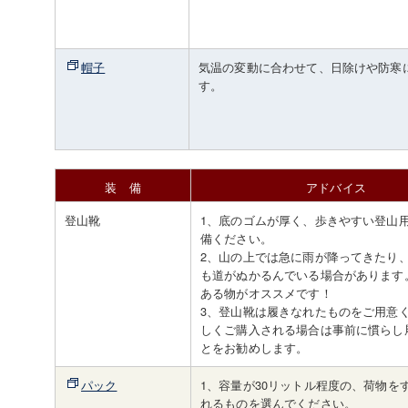
帽子
気温の変動に合わせて、日除けや防寒
す。
装 備
アドバイス
登山靴
1、底のゴムが厚く、歩きやすい登山
備ください。
2、山の上では急に雨が降ってきたり
も道がぬかるんでいる場合があります
ある物がオススメです！
3、登山靴は履きなれたものをご用意
しくご購入される場合は事前に慣らし
とをお勧めします。
パック
1、容量が30リットル程度の、荷物を
れるものを選んでください。