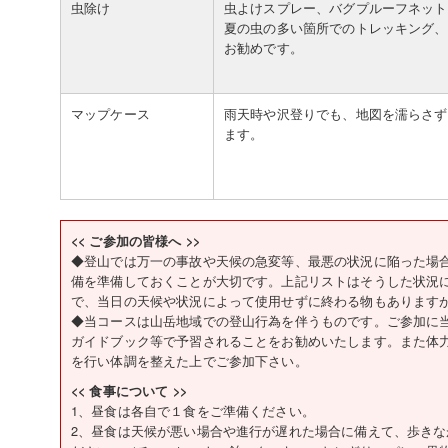
虫除け
虫よけスプレー、バグプルーフネット
夏の虫の多い箇所でのトレッキング、
お勧めです。
マップケース
雨天時や沢登りでも、地図を濡らさず
ます。
<< ご参加の皆様へ >>
◆登山では万一の事故や天候の急変等、最悪の状況に陥った場
備を準備しておくことが大切です。上記リストはそうした状況
で、当日の天候や状況によって使用せずに終わる物もあります
◆当コースは山岳地域での登山行為を伴うものです。ご参加に
ガイドブック等で予習されることをお勧めいたします。また体
を行い体調を整えた上でご参加下さい。
<< 食事について >>
1、昼食は各自で１食をご準備ください。
2、昼食は天候が悪い場合や進行が遅れた場合に備えて、歩き