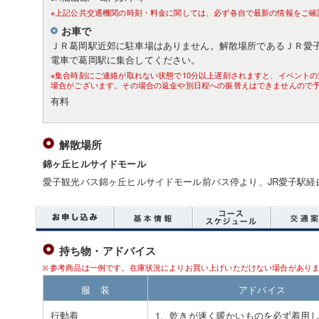
※上記公共交通機関の時刻・料金に関しては、必ず各自で最新の情報をご確
お車で
ＪＲ葛岡駅近郊に駐車場はありません。解散場所であるＪＲ愛
電車で葛岡駅に集合してください。
※集合時刻にご連絡が取れない状態で10分以上遅刻されますと、イベント
場合がございます。その場合の返金や別日程への振替えはできませんので
有料
解散場所
錦ヶ丘ヒルサイドモール
愛子観光バス錦ヶ丘ヒルサイドモール前バス停より、JR愛子駅経
持ち物・アドバイス
参考商品は一例です。在庫状況によりお買い上げいただけない場合があり
服 装
アドバイス
行動着
1、乾きが速く暖かいものを必ず着用