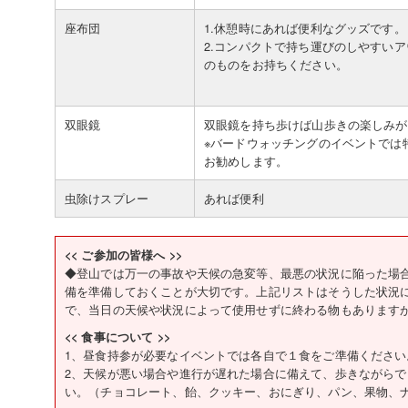
座布団
1.休憩時にあれば便利なグッズです。
2.コンパクトで持ち運びのしやすい
のものをお持ちください。
双眼鏡
双眼鏡を持ち歩けば山歩きの楽しみが
※バードウォッチングのイベントでは
お勧めします。
虫除けスプレー
あれば便利
<< ご参加の皆様へ >>
◆登山では万一の事故や天候の急変等、最悪の状況に陥った場
備を準備しておくことが大切です。上記リストはそうした状況
で、当日の天候や状況によって使用せずに終わる物もあります
<< 食事について >>
1、昼食持参が必要なイベントでは各自で１食をご準備ください
2、天候が悪い場合や進行が遅れた場合に備えて、歩きながら
い。（チョコレート、飴、クッキー、おにぎり、パン、果物、