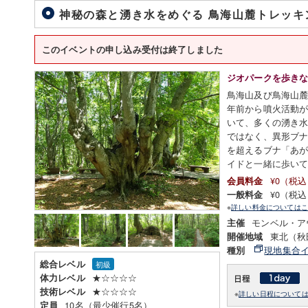
神秘の森と湧き水をめぐる 鳥海山麓トレッ
このイベントの申し込み受付は終了しました
ジオパークを歩き
鳥海山及び鳥海山麓
年前から噴火活動
いて、多くの湧き
ではなく、異形ブナ
を超えるブナ「あ
イドと一緒に歩い
¥0（税
会員料金
¥0（税
一般料金
※
詳しい料金についてはこ
モンベル・ア
主催
東北（秋
開催地域
現地集合
種別
総合レベル
初級
★☆☆☆☆
体力レベル
★☆☆☆☆
技術レベル
※
詳しい日程について
10名（最少催行5名）
定員