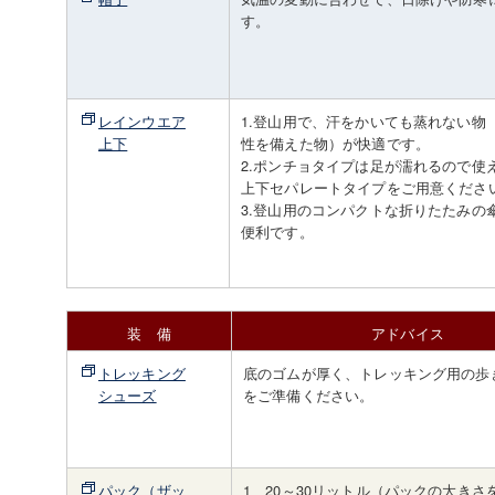
す。
レインウエア
1.登山用で、汗をかいても蒸れない物
上下
性を備えた物）が快適です。
2.ポンチョタイプは足が濡れるので使
上下セパレートタイプをご用意くださ
3.登山用のコンパクトな折りたたみの
便利です。
装 備
アドバイス
トレッキング
底のゴムが厚く、トレッキング用の歩
シューズ
をご準備ください。
パック（ザッ
1、20～30リットル（パックの大きさ