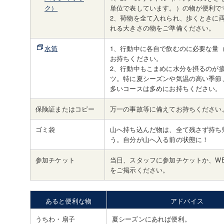
ク）
単位で表しています。）の物が便利で
2、荷物を全て入れられ、歩くときに
れる大きさの物をご準備ください。
水筒
1、行動中に各自で飲むのに必要な量（
お持ちください。
2、行動中もこまめに水分を摂るのが
ツ。特に夏シーズンや気温の高い季節
多いコースは多めにお持ちください。
保険証またはコピー
万一の事故等に備えてお持ちください
ゴミ袋
山へ持ち込んだ物は、全て残さず持ち
う。自分が山へ入る前の状態に！
参加チケット
当日、スタッフに参加チケットか、W
をご掲示ください。
あると便利な物
アドバイス
うちわ・扇子
夏シーズンにあれば便利。