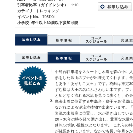
1:10
引率者比率（ガイドレシオ）
トレッキング
カテゴリ
T05D01
イベントNo.
小学校1年生以上80歳以下参加可能
中島台駐車場をスタートし木道を森の中に
形をした沢山のブナが出迎えてくれます。
もある「あがりこ大王」です。樹齢は推定3
ずむ様は大王の名にふさわしい木です。ブ
とめどなく流れる水流を見つつ歩くと、心
鳥海山麓に位置する中島台・獅子ヶ鼻湿原は、
なだれによる泥流堆積物で出来ています。
岩流の末端崖に位置し、水が湧き出してい
20～30年の時を経て湧き出し、豊富な水量
pH4.5の強い酸性水となります。 これらの
が確認されています。なかでも長い年月を