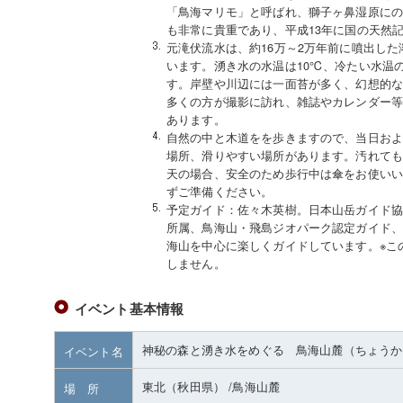
「鳥海マリモ」と呼ばれ、獅子ヶ鼻湿原に
も非常に貴重であり、平成13年に国の天
元滝伏流水は、約16万～2万年前に噴出し
います。湧き水の水温は10℃、冷たい水温
す。岸壁や川辺には一面苔が多く、幻想的な
多くの方が撮影に訪れ、雑誌やカレンダー
あります。
自然の中と木道をを歩きますので、当日お
場所、滑りやすい場所があります。汚れて
天の場合、安全のため歩行中は傘をお使い
ずご準備ください。
予定ガイド：佐々木英樹。日本山岳ガイド
所属、鳥海山・飛島ジオパーク認定ガイド
海山を中心に楽しくガイドしています。※こ
しません。
イベント基本情報
神秘の森と湧き水をめぐる 鳥海山麓（ちょうか
イベント名
東北（秋田県）
/鳥海山麓
場 所