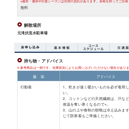
※週末・連休や行楽シーズンは渋滞の恐れがあります。余裕を持ってご出発
無料
解散場所
元滝伏流水駐車場
持ち物・アドバイス
参考商品は一例です。在庫状況によりお買い上げいただけない場合があり
服 装
アドバイス
行動着
1、乾きが速く暖かいものを必ず着用
い。
2、コットンなどの天然繊維は、汗な
体温を奪い寒くなるので×。
3、山の上や春秋の朝晩は冷え込みま
じて防寒着もご準備ください。