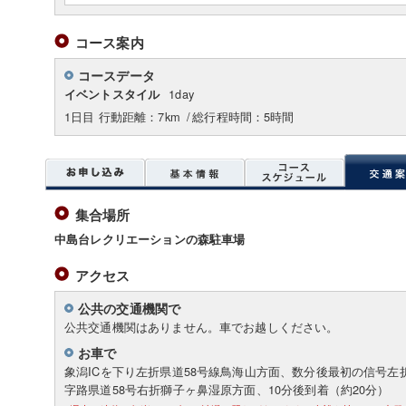
コース案内
コースデータ
1day
イベントスタイル
1日目 行動距離：7km
/
総行程時間：5時間
集合場所
中島台レクリエーションの森駐車場
アクセス
公共の交通機関で
公共交通機関はありません。車でお越しください。
お車で
象潟ICを下り左折県道58号線鳥海山方面、数分後最初の信号左
字路県道58号右折獅子ヶ鼻湿原方面、10分後到着（約20分）