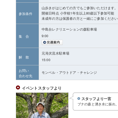
山歩きがはじめての方でもご参加いただけます。
開催日時点 小学校1年生以上80歳以下参加可能
参加条件
未成年の方は保護者の方と一緒にご参加ください
中島台レクリエーションの森駐車場
9:00
集 合
元滝伏流水駐車場
解 散
15:00
お問い
モンベル・アウトドア・チャレンジ
合わせ先
イベントスタッフより
スタッフより一言
ブナの森と湧き水に振れ