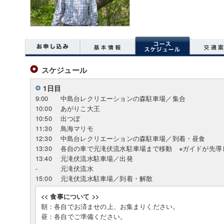
スケジュール
1日目
9:00
中島台レクリエーションの森駐車場／集合
10:00
あがりこ大王
10:50
出つぼ
11:30
鳥海マリモ
12:30
中島台レクリエーションの森駐車場／到着・昼食
13:30
各自の車で元滝伏流水駐車場まで移動 ※ガイドが先導
13:40
元滝伏流水駐車場／出発
-
元滝伏流水
15:00
元滝伏流水駐車場／到着・解散
<< 食事について >>
朝：各自でお済ませの上、お集まりください。
昼：各自でご準備ください。