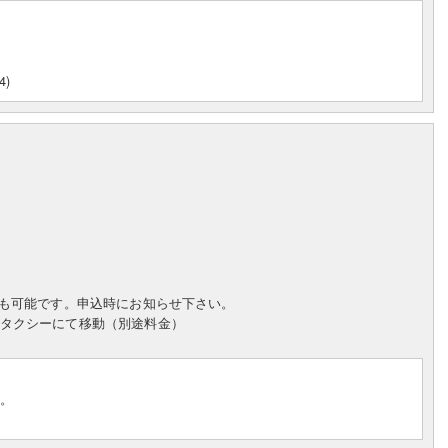
4)
散も可能です。申込時にお知らせ下さい。
タクシーにて移動（別途料金）
す。