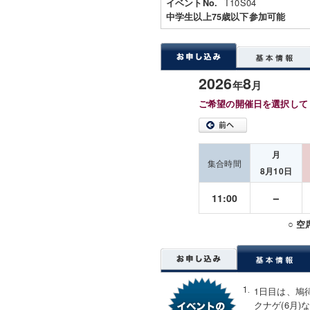
T10S04
イベントNo.
中学生以上75歳以下参加可能
2026
8
年
月
ご希望の開催日を選択して
月
集合時間
8月10日
－
11:00
○ 
1日目は、鳩
クナゲ(6月