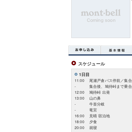
スケジュール
1日目
11:00
尾瀬戸倉バス停前／集合
-
集合後、鳩待峠まで乗合
12:00
鳩待峠 出発
13:00
山の鼻
-
牛首分岐
-
竜宮
16:00
見晴 宿泊地
18:00
夕食
20:00
就寝