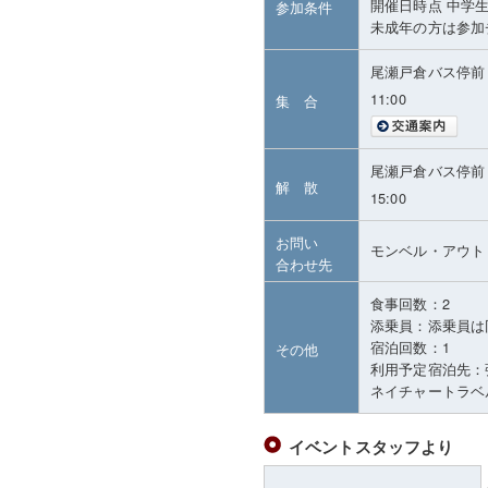
開催日時点 中学
参加条件
未成年の方は参加
尾瀬戸倉バス停前
11:00
集 合
尾瀬戸倉バス停前
解 散
15:00
お問い
モンベル・アウト
合わせ先
食事回数：2
添乗員：添乗員は
宿泊回数：1
その他
利用予定宿泊先：
ネイチャートラベル連絡
イベントスタッフより