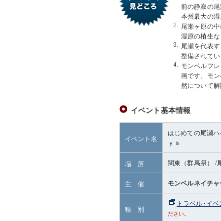
前の静寂の尾
本州最大の湿
尾瀬ヶ原の中
湿原の植生な
尾瀬を代表す
整備されてい
モンベルフレ
画です。モン
然について解
イベント基本情報
はじめての尾瀬ハ
イベント名
ｙｓ
関東（群馬県）
/
場 所
モンベルネイチャ
主 催
トラベル･イベ
種 別
ださい。