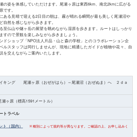
瀬の姿を体感していただけます。尾瀬ヶ原は東西6km、南北2kmに広がる
原です。
にある見晴で迎える2日目の朝は、霧が晴れる瞬間が最も美しく尾瀬沼や
ど自然を感じながら歩きます。
る至仏山や燧ヶ岳の展望を眺めながら湿原を歩きます。ルートはしっかり
ますので景観を楽しみながら歩きましょう。
ンドショップ「NPO法人片品・山と森の学校」とのコラボレーション企
ベルスタッフは同行しませんが、現地に精通したガイドが植物や花々、自
説を交えながらご案内いたします。
イキング 尾瀬ヶ原（おぜがはら）～尾瀬沼（おぜぬま）へ ２ｄａ
尾瀬ヶ原
（標高1591メートル）
ートラベル
ント（国内）
種別によって規約等が異なります。ご確認の上、お申し込みく