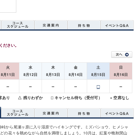
ください。
火
水
木
金
土
日
8月11日
8月12日
8月13日
8月14日
8月15日
8月16日
－
－
－
－
□
－
空席あり △ 残りわずか □ キャンセル待ち（受付可） × 空席なし
待峠から尾瀬ヶ原に入り湿原でハイキングです。ミズバショウ、ヒメシャ
)などの花々を眺めながら自然を満喫しましょう。10月は、紅葉や晩秋閉山