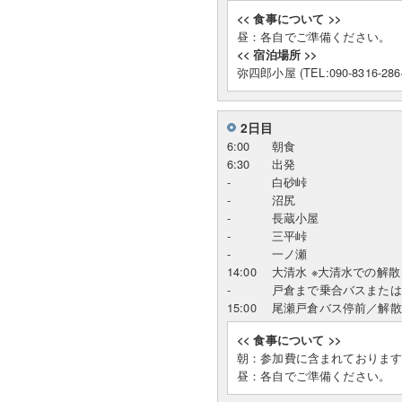
<< 食事について >>
昼：各自でご準備ください。
<< 宿泊場所 >>
弥四郎小屋 (TEL:090-8316-286
2日目
6:00
朝食
6:30
出発
-
白砂峠
-
沼尻
-
長蔵小屋
-
三平峠
-
一ノ瀬
14:00
大清水 ※大清水での解
-
戸倉まで乗合バスまたは
15:00
尾瀬戸倉バス停前／解散
<< 食事について >>
朝：参加費に含まれておりま
昼：各自でご準備ください。