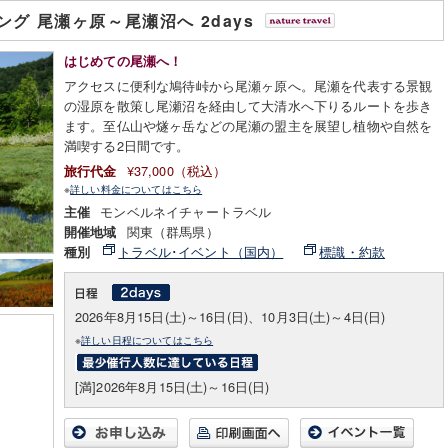
グ 尾瀬ヶ原～尾瀬沼へ 2days
はじめての尾瀬へ！
アクセスに便利な鳩待峠から尾瀬ヶ原へ。尾瀬を代表する景観
の湿原を散策し尾瀬沼を経由して大清水へ下りるルートを歩き
ます。至仏山や燧ヶ岳などの尾瀬の盟主を展望し植物や自然を
満喫する2日間です。
¥37,000（税込）
旅行代金
※
詳しい料金についてはこちら
モンベルネイチャートラベル
主催
関東（群馬県）
開催地域
トラベル･イベント（国内）
標識・約款
種別
2026年8月15日(土)～16日(日)、10月3日(土)～4日(日)
※
詳しい日程についてはこちら
[満]2026年8月15日(土)～16日(日)