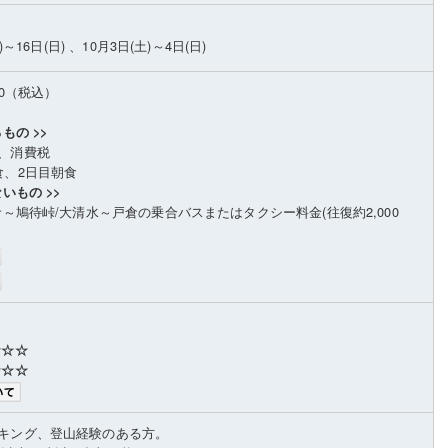
)～16日(日) 、10月3日(土)～4日(日)
00（税込）
もの >>
、消費税
食、2日目朝食
いもの >>
倉～鳩待峠/大清水～戸倉の乗合バスまたはタクシー料金(往復約2,000
★☆☆
☆☆☆
キング、登山経験のある方。