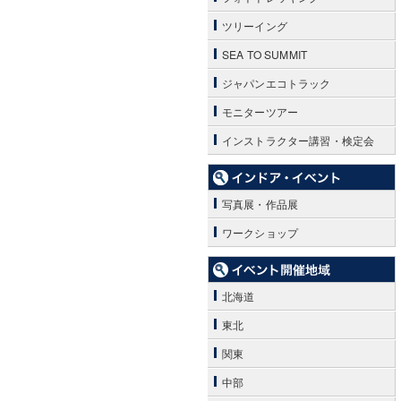
ツリーイング
SEA TO SUMMIT
ジャパンエコトラック
モニターツアー
インストラクター講習・検定会
写真展・作品展
ワークショップ
北海道
東北
関東
中部