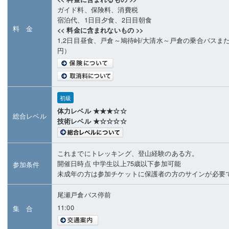
ガイド料、保険料、消費税
宿泊代、1日目夕食、2日目朝食
料 金
<< 料金に含まれないもの >>
1,2日目昼食、戸倉～鳩待峠/大清水～戸倉の乗合バスまたは
円）
初級
体力レベル ★★★☆☆
総合レベル
技術レベル ★☆☆☆☆
これまでにトレッキング、登山経験のある方。
開催日時点 中学生以上75歳以下参加可能
参加条件
未成年の方は参加チケットに保護者の方のサインが必要
尾瀬戸倉バス停前
11:00
集 合