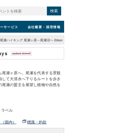
検索
ーサービス
会社概要
・採用情報
尾瀬ハイキング 尾瀬ヶ原～尾瀬沼へ 2days
ays
ら尾瀬ヶ原へ。尾瀬を代表する景観
由して大清水へ下りるルートを歩き
の尾瀬の盟主を展望し植物や自然を
トラベル
ト（国内）
標識・約款