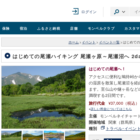
ログイン
保険
宿泊
ふるさと納税
店舗
モンベル
クラブ
カスタマ
ホーム
>
イベント
>
イベント一覧
>
はじめての
はじめての尾瀬ハイキング 尾瀬ヶ原～尾瀬沼へ 2d
はじめての尾瀬へ！
アクセスに便利な鳩待峠か
の湿原を散策し尾瀬沼を経
ます。至仏山や燧ヶ岳など
満喫する2日間です。
¥37,000（税込）
旅行代金
※
詳しい料金についてはこちら
モンベルネイチャー
主催
関東（群馬県）
開催地域
トラベル･イベン
種別