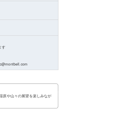
ます
ontbell.com
湿原や山々の展望を楽しみなが