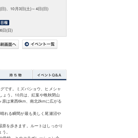
(日)、10月3日(土)～4日(日)
6日(日)
ングです。ミズバショウ、ヒメシャ
しょう。10月は、紅葉や晩秋閉山
原は東西6km、南北2kmに広がる
が晴れる瞬間が最も美しく尾瀬沼や
湿原を歩きます。ルートはしっかり
ょう。
の学校」とのコラボレーション企