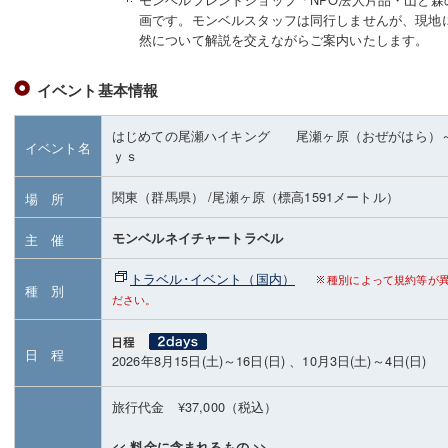
画です。モンベルスタッフは同行しませんが、現地
然について解説を交えながらご案内いたします。
イベント基本情報
はじめての尾瀬ハイキング 尾瀬ヶ原（おぜがはら）
イベント名
ｙｓ
関東（群馬県）
/尾瀬ヶ原
（標高1591メートル）
場 所
モンベルネイチャートラベル
主 催
トラベル･イベント（国内）
種別によって規約等が
種 別
ださい。
日 程
2026年8月15日(土)～16日(日) 、10月3日(土)～4日(日)
旅行代金 ¥37,000（税込）
<< 料金に含まれるもの >>