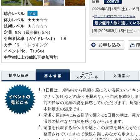
2026年8月15日(土)～16日
総合レベル
初級
※
詳しい日程についてはこちら
★★★☆☆
体力レベル
★☆☆☆☆
技術レベル
[満]2026年8月15日(土)～1
8名（最少催行5名）
定員
1:8
引率者比率（ガイドレシオ）
トレッキング
カテゴリ
T10S04
イベントNo.
中学生以上75歳以下参加可能
1日目は、鳩待峠から尾瀬ヶ原に入り湿原でハイキ
クナゲ(6月)などの花々を眺めながら自然を満喫しま
前の静寂の尾瀬の姿を体感していただけます。尾瀬ヶ
本州最大の湿原です。
尾瀬ヶ原の中にある見晴で迎える2日目の朝は、霧
湿原の植生など自然を感じながら歩きます。
尾瀬を代表する至仏山や燧ヶ岳の展望を眺めながら
整備されていますので景観を楽しみながら歩きまし
モンベルフレンドショップ「NPO法人片品・山と森