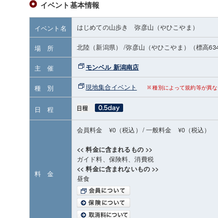
イベント基本情報
はじめての山歩き 弥彦山（やひこやま）
イベント名
北陸（新潟県）
/弥彦山（やひこやま）
（標高63
場 所
モンベル 新潟南店
主 催
現地集合イベント
種 別
種別によって規約等が異な
日 程
会員料金 ¥0（税込）
/
一般料金 ¥0（税込）
<< 料金に含まれるもの >>
ガイド料、保険料、消費税
<< 料金に含まれないもの >>
料 金
昼食