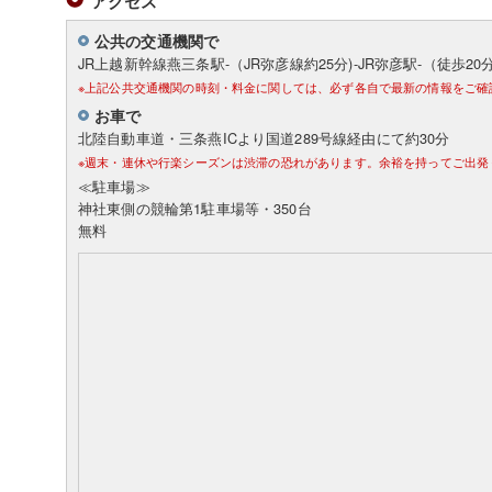
アクセス
公共の交通機関で
JR上越新幹線燕三条駅-（JR弥彦線約25分)-JR弥彦駅-（徒歩20
※上記公共交通機関の時刻・料金に関しては、必ず各自で最新の情報をご確
お車で
北陸自動車道・三条燕ICより国道289号線経由にて約30分
※週末・連休や行楽シーズンは渋滞の恐れがあります。余裕を持ってご出発
≪駐車場≫
神社東側の競輪第1駐車場等・350台
無料