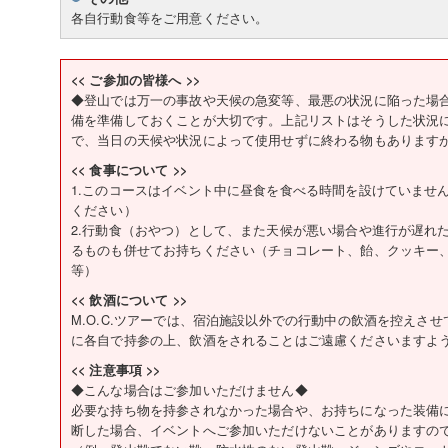
各自行動食等をご用意ください。
<< ご参加の皆様へ >>
◆登山では万一の事故や天候の急変等、最悪の状況に陥った場
備を準備しておくことが大切です。上記リストはそうした状況
で、当日の天候や状況によって使用せずに終わる物もあります
<< 食事について >>
1.このコースはイベント中に昼食を食べる時間を設けていませ
ください）
2.行動食（おやつ）として、また天候が悪い場合や進行が遅れ
るものも併せてお持ちください（チョコレート、飴、クッキー
等）
<< 飲酒について >>
M.O.C.ツアーでは、宿泊施設以外での行動中の飲酒を控えさ
に各自で持参の上、飲酒をされることはご遠慮くださいますよ
<< 注意事項 >>
◆こんな場合はご参加いただけません◆
必要な持ち物を持参されなかった場合や、お持ちになった装備
断した場合、イベントへご参加いただけないことがありますの