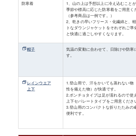
防寒着
1、山の上は予想以上に冷え込むこと
季節や標高に応じた防寒着をご用意く
（参考商品は一例です。）
2、乾きの早いフリース・化繊綿と、
トなダウンジャケットをそれぞれご準
と快適に過ごしやすくなります。
帽子
気温の変動に合わせて、日除けや防寒
す。
レインウエア
1.登山用で、汗をかいても蒸れない物
上下
性を備えた物）が快適です。
2.ポンチョタイプは足が濡れるので使
上下セパレートタイプをご用意くださ
3.登山用のコンパクトな折りたたみの
便利です。