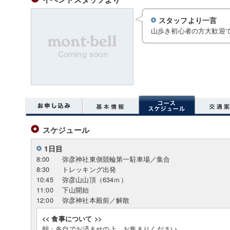
スタッフより一言
山歩き初心者の方大歓迎
スケジュール
1日目
8:00
弥彦神社東側競輪第一駐車場／集合
8:30
トレッキング出発
10:45
弥彦山山頂（634ｍ）
11:00
下山開始
12:00
弥彦神社本殿前／解散
<< 食事について >>
朝：各自でお済ませの上、お集まりください。