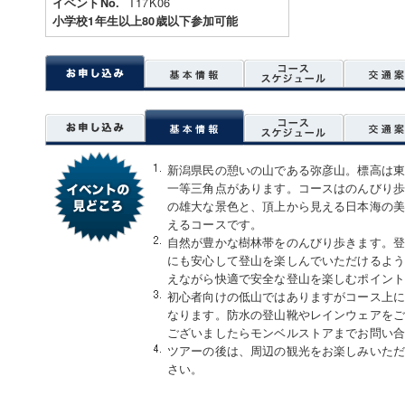
T17K06
イベントNo.
小学校1年生以上80歳以下参加可能
新潟県民の憩いの山である弥彦山。標高は東
一等三角点があります。コースはのんびり歩
の雄大な景色と、頂上から見える日本海の美
えるコースです。
自然が豊かな樹林帯をのんびり歩きます。
にも安心して登山を楽しんでいただけるよ
えながら快適で安全な登山を楽しむポイン
初心者向けの低山ではありますがコース上
なります。防水の登山靴やレインウェアを
ございましたらモンベルストアまでお問い
ツアーの後は、周辺の観光をお楽しみいた
さい。