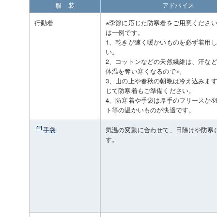
服 装
アドバイス
行動着
※季節に応じた防寒着をご用意くださ
は一例です。
1、乾きが速く暖かいものを必ず着用
い。
2、コットンなどの天然繊維は、汗な
体温を奪い寒くなるので×。
3、山の上や春秋の朝晩は冷え込みま
じて防寒着もご準備ください。
4、防寒着や手袋は厚手のフリースか
ト等の温かいものが快適です。
手袋
気温の変動に合わせて、日除けや防寒
す。