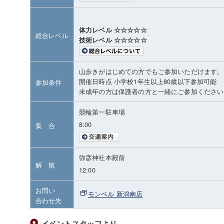
体力レベル ☆☆☆☆☆
総合レベル
技術レベル ☆☆☆☆☆
山歩きがはじめての方でもご参加いただけます。
開催日時点 小学校1年生以上80歳以下参加可能
参加条件
未成年の方は保護者の方と一緒にご参加ください
競輪第一駐車場
8:00
集 合
弥彦神社本殿前
解 散
12:00
お問い
モンベル 新潟南店
合わせ先
イベントスタッフより