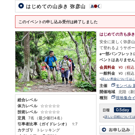
はじめての山歩き 弥彦山
このイベントの申し込み受付は終了しました
はじめての方も歩
安全に楽しく弥彦
て登れるようサポ
※一部パンフレットに
ベントはありませ
¥0（税
会員料金
¥0（税
一般料金
※
詳しい料金についてはこ
モンベル 
主催
北陸（新
開催地域
現地集合
種別
総合レベル
☆☆☆☆☆
体力レベル
☆☆☆☆☆
技術レベル
※
詳しい日程について
7名（最少催行4名）
定員
1:7
引率者比率（ガイドレシオ）
トレッキング
カテゴリ