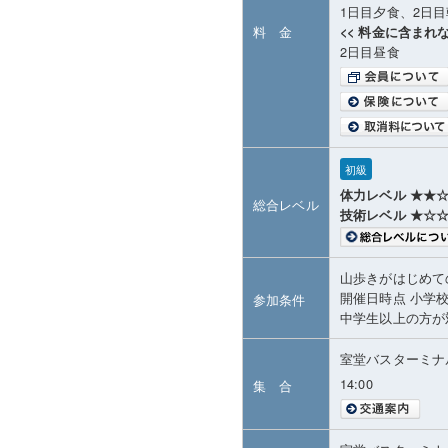
1日目夕食、2日
料 金
<< 料金に含まれな
2日目昼食
初級
体力レベル ★★
総合レベル
技術レベル ★☆
山歩きがはじめて
開催日時点 小学
参加条件
中学生以上の方
室堂バスターミナ
14:00
集 合