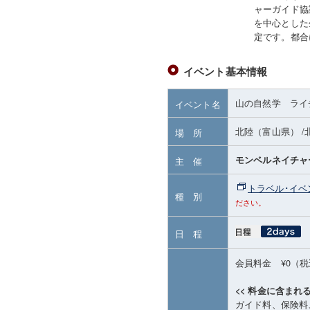
ャーガイド協
を中心とした
定です。都合
イベント基本情報
山の自然学 ライ
イベント名
北陸（富山県）
/
場 所
モンベルネイチャ
主 催
トラベル･イベ
種 別
ださい。
日 程
会員料金 ¥0（
<< 料金に含まれる
ガイド料、保険料