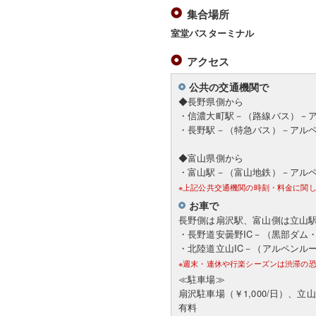
集合場所
室堂バスターミナル
アクセス
公共の交通機関で
◆長野県側から
・信濃大町駅－（路線バス）－
・長野駅－（特急バス）－アル
◆富山県側から
・富山駅－（富山地鉄）－アル
※上記公共交通機関の時刻・料金に関
お車で
長野側は扇沢駅、富山側は立山
・長野道安曇野IC－（黒部ダム
・北陸道立山IC－（アルペンル
※週末・連休や行楽シーズンは渋滞の
≪駐車場≫
扇沢駐車場（￥1,000/日）、立
有料