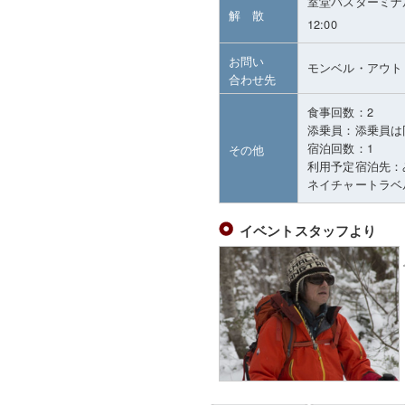
室堂バスターミナ
解 散
12:00
お問い
モンベル・アウト
合わせ先
食事回数：2
添乗員：添乗員は
宿泊回数：1
その他
利用予定宿泊先：
ネイチャートラベル連
イベントスタッフより