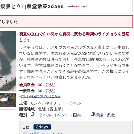
観察と立山室堂散策2days
了しました
初夏の立山で白い羽から夏羽に変わる時期のライチョウを観察
します
ライチョウは、北アルプスや南アルプスなど高山にしか生息し
ていない鳥です。国の特別天然記念物に指定されているのです
が、現在その数は減っており、生息数は約1600羽とも言われて
います。室堂は気軽に行くことができて、しかもライチョウを
すぐ間近で見ることができる絶好の場所です。この機会にライ
チョウをじっくりと観察してみませんか。
¥0（税込）
会員料金
¥0（税込）
一般料金
※
詳しい料金についてはこちら
モンベルネイチャートラベル
主催
北陸（富山県）
開催地域
トラベル･イベント（国内）
標識・約款
種別
※
詳しい日程についてはこちら