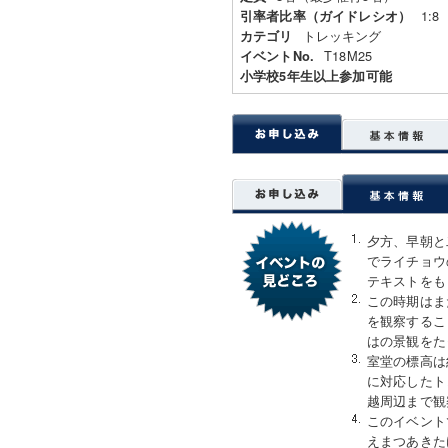
1:8
引率者比率（ガイドレシオ）
トレッキング
カテゴリ
T18M25
イベントNo.
小学校5年生以上参加可能
夕方、早朝と
でライチョウ
テキストをも
この時期はま
を観察するこ
はの景観をた
室堂の標高は
に対応したト
越周辺まで観
このイベント
えまつあきた