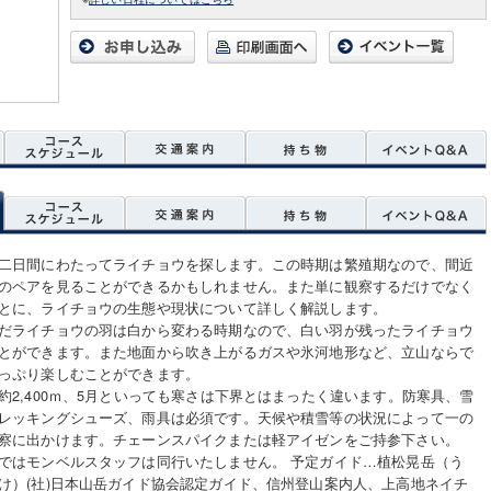
二日間にわたってライチョウを探します。この時期は繁殖期なので、間近
のペアを見ることができるかもしれません。また単に観察するだけでなく
とに、ライチョウの生態や現状について詳しく解説します。
だライチョウの羽は白から変わる時期なので、白い羽が残ったライチョウ
とができます。また地面から吹き上がるガスや氷河地形など、立山ならで
っぷり楽しむことができます。
約2,400ｍ、5月といっても寒さは下界とはまったく違います。防寒具、雪
レッキングシューズ、雨具は必須です。天候や積雪等の状況によって一の
察に出かけます。チェーンスパイクまたは軽アイゼンをご持参下さい。
ではモンベルスタッフは同行いたしません。 予定ガイド…植松晃岳（う
け）(社)日本山岳ガイド協会認定ガイド、信州登山案内人、上高地ネイチ