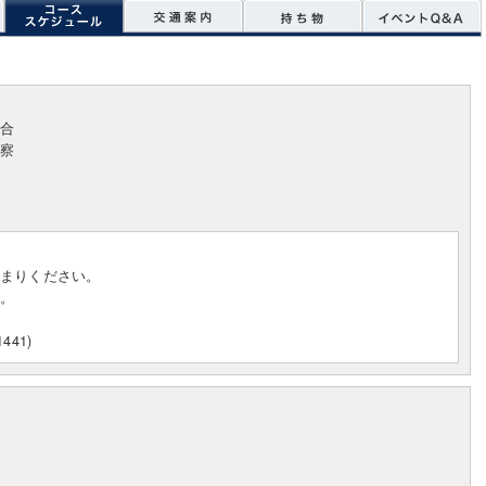
合
察
集まりください。
す。
441)