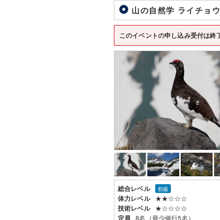
山の自然学 ライチョウ
このイベントの申し込み受付は終
総合レベル
初級
★★☆☆☆
体力レベル
★☆☆☆☆
技術レベル
8名（最少催行5名）
定員