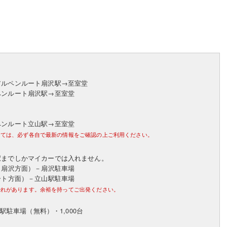
アルペンルート扇沢駅→至室堂
ペンルート扇沢駅→至室堂
ペンルート立山駅→至室堂
しては、必ず各自で最新の情報をご確認の上ご利用ください。
駅までしかマイカーでは入れません。
・扇沢方面）－扇沢駐車場
ート方面）－立山駅駐車場
恐れがあります。余裕を持ってご出発ください。
山駅駐車場（無料）・1,000台