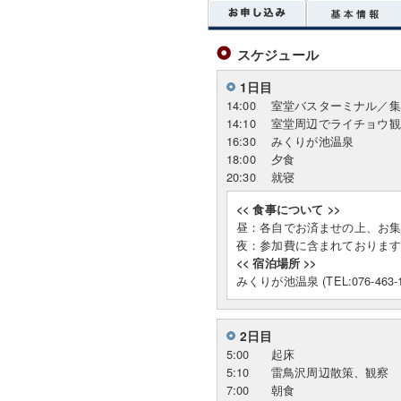
スケジュール
1日目
14:00
室堂バスターミナル／集
14:10
室堂周辺でライチョウ観
16:30
みくりが池温泉
18:00
夕食
20:30
就寝
<< 食事について >>
昼：各自でお済ませの上、お
夜：参加費に含まれておりま
<< 宿泊場所 >>
みくりが池温泉 (TEL:076-463-1
2日目
5:00
起床
5:10
雷鳥沢周辺散策、観察
7:00
朝食