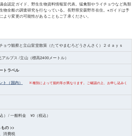
議会認定ガイド、野生生物資料情報室代表。猛禽類やライチョウなど鳥類
生物全般の調査研究を行なっている。長野県安曇野市在住。※ガイドは予
により変更の可能性があることもご了承ください。
チョウ観察と立山室堂散策（たてやまむろどうさんさく）２ｄａｙｓ
北アルプス
/立山
（標高2400メートル）
ートラベル
ント（国内）
種別によって規約等が異なります。ご確認の上、お申し込みく
税込）
/
一般料金 ¥0（税込）
もの >>
、消費税