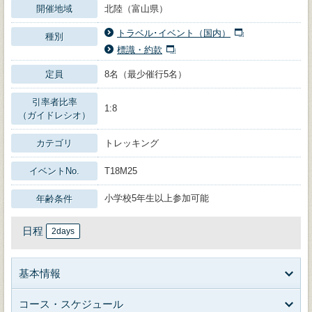
開催地域
北陸（富山県）
トラベル･イベント（国内）
種別
標識・約款
定員
8名（最少催行5名）
引率者比率
1:8
（ガイドレシオ）
カテゴリ
トレッキング
イベントNo.
T18M25
小学校5年生以上参加可能
年齢条件
日程
2days
基本情報
コース・スケジュール