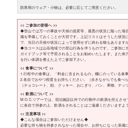
防寒用のウェア・小物は、必要に応じてご用意ください。
<< ご参加の皆様へ >>
◆登山では万一の事故や天候の急変等、最悪の状況に陥った場
備を準備しておくことが大切です。上記リストはそうした状況
で、当日の天候や状況によって使用せずに終わる物もあります
◆当コースは山岳地域での登山行為を伴うものです。ご参加に
ガイドブック等で予習されることをお勧めいたします。また体
を行い体調を整えた上でご参加下さい。
<< 食事について >>
1.行程中の食事は、「料金に含まれるもの」欄にのっている食
2.各自でおやつ程度をお持ちください。（歩きながらでも食べ
（チョコレート、飴、クッキー、おにぎり、パン、果物、ナッ
<< 飲酒について >>
M.O.C.ツアーでは、宿泊施設以外での行動中の飲酒を控えさ
に各自で持参の上、飲酒をされることはご遠慮くださいますよ
<< 注意事項 >>
◆こんな場合はご参加いただけません◆
必要な持ち物を持参されなかった場合や、お持ちになった装備