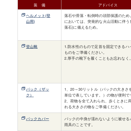
装 備
アドバイス
ヘルメット(登
落石や滑落・転倒時の頭部保護のため
山用)
においては、突発的な火山活動に伴う
落石)に備えるため。
登山靴
1.防水性のもので足首を固定できるハ
ものをご準備ください。
2.厚手の靴下を履くこともお忘れなく
パック（ザッ
1、20～30リットル（パックの大きさ
ク）
単位で表しています。）の物が便利で
2、荷物を全て入れられ、歩くときに
れる大きさの物をご準備ください。
パックカバー
パックの中身が濡れないように被せる
雨具のことです。