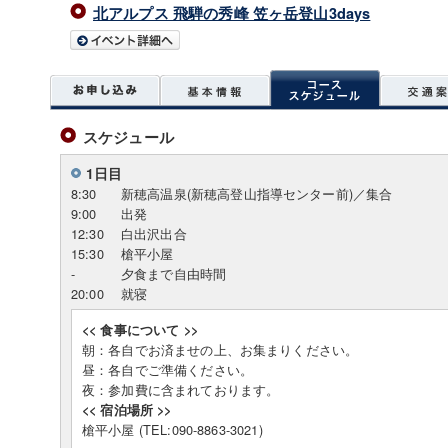
北アルプス 飛騨の秀峰 笠ヶ岳登山3days
スケジュール
1日目
8:30
新穂高温泉(新穂高登山指導センター前)／集合
9:00
出発
12:30
白出沢出合
15:30
槍平小屋
-
夕食まで自由時間
20:00
就寝
<< 食事について >>
朝：各自でお済ませの上、お集まりください。
昼：各自でご準備ください。
夜：参加費に含まれております。
<< 宿泊場所 >>
槍平小屋 (TEL:090-8863-3021)