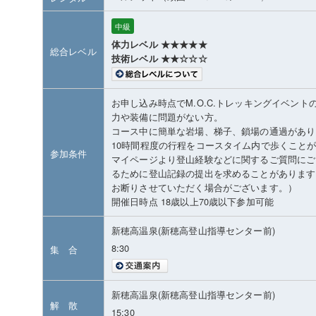
中級
体力レベル ★★★★★
総合レベル
技術レベル ★★☆☆☆
お申し込み時点でM.O.C.トレッキングイベン
力や装備に問題がない方。
コース中に簡単な岩場、梯子、鎖場の通過があり
10時間程度の行程をコースタイム内で歩くこと
参加条件
マイページより登山経験などに関するご質問にご
るために登山記録の提出を求めることがあります
お断りさせていただく場合がございます。）
開催日時点 18歳以上70歳以下参加可能
新穂高温泉(新穂高登山指導センター前)
8:30
集 合
新穂高温泉(新穂高登山指導センター前)
解 散
15:30