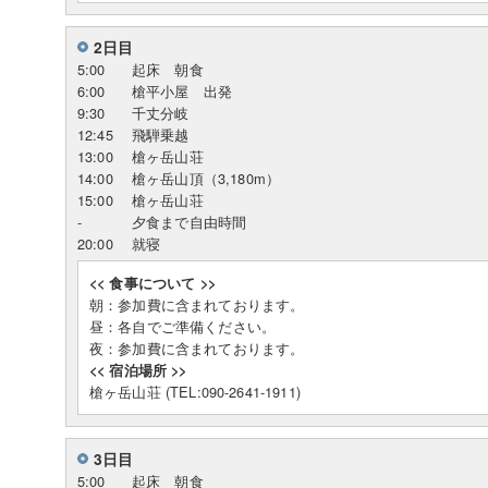
2日目
5:00
起床 朝食
6:00
槍平小屋 出発
9:30
千丈分岐
12:45
飛騨乗越
13:00
槍ヶ岳山荘
14:00
槍ヶ岳山頂（3,180m）
15:00
槍ヶ岳山荘
-
夕食まで自由時間
20:00
就寝
<< 食事について >>
朝：参加費に含まれております。
昼：各自でご準備ください。
夜：参加費に含まれております。
<< 宿泊場所 >>
槍ヶ岳山荘 (TEL:090-2641-1911)
3日目
5:00
起床 朝食