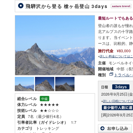
飛騨沢から登る 槍ヶ岳登山 3days
最短ルートでもあ
登山者の誰もが憧
北アルプスの十字
ります。当イベン
ースは、比較的、
¥83,00
旅行代金
※
詳しい料金についてはこ
モンベルネイ
主催
中部（長
開催地域
トラベル･
種別
2026年9月25日(金
総合レベル
中級
※
詳しい日程について
★★★★★
体力レベル
★★☆☆☆
技術レベル
[満]2026年9月25
7名（最少催行4名）
定員
1:7
引率者比率（ガイドレシオ）
トレッキング
カテゴリ