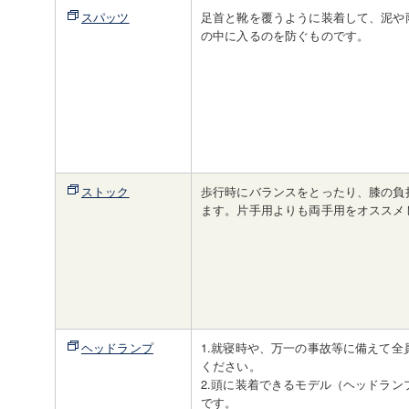
スパッツ
足首と靴を覆うように装着して、泥や
の中に入るのを防ぐものです。
ストック
歩行時にバランスをとったり、膝の負
ます。片手用よりも両手用をオススメ
ヘッドランプ
1.就寝時や、万一の事故等に備えて全
ください。
2.頭に装着できるモデル（ヘッドラン
です。