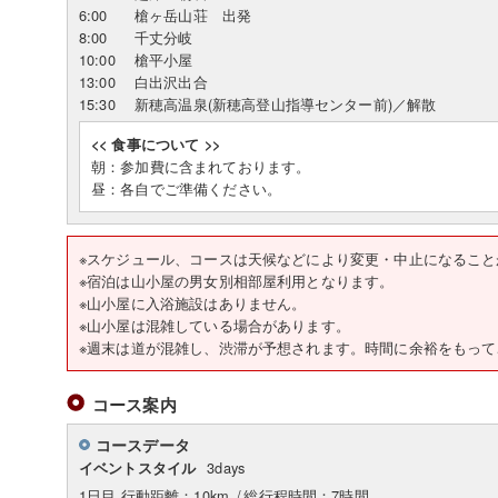
6:00
槍ヶ岳山荘 出発
8:00
千丈分岐
10:00
槍平小屋
13:00
白出沢出合
15:30
新穂高温泉(新穂高登山指導センター前)／解散
<< 食事について >>
朝：参加費に含まれております。
昼：各自でご準備ください。
※スケジュール、コースは天候などにより変更・中止になること
※宿泊は山小屋の男女別相部屋利用となります。
※山小屋に入浴施設はありません。
※山小屋は混雑している場合があります。
※週末は道が混雑し、渋滞が予想されます。時間に余裕をもって
コース案内
コースデータ
3days
イベントスタイル
1日目 行動距離：10km
/
総行程時間：7時間