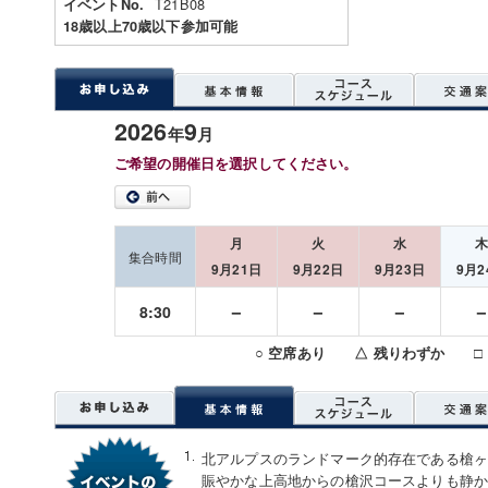
T21B08
イベントNo.
18歳以上70歳以下参加可能
2026
9
年
月
ご希望の開催日を選択してください。
月
火
水
集合時間
9月21日
9月22日
9月23日
9月2
－
－
－
8:30
○ 空席あり △ 残りわずか □
北アルプスのランドマーク的存在である槍
賑やかな上高地からの槍沢コースよりも静