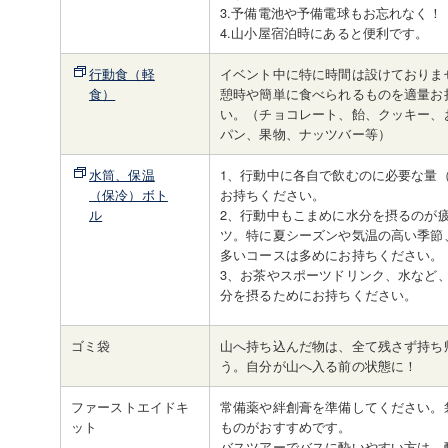
3.予備電池や予備電球もお忘れなく！
4.山小屋宿泊時にあると便利です。
行動食（軽
イベント中に特に時間は設けておりま
食）
憩時や簡単に食べられるものを適量お
い。（チョコレート、飴、クッキー、
パン、果物、ナッツバー等）
水筒、保温
1、行動中に各自で飲むのに必要な量（
（保冷）ボト
お持ちください。
ル
2、行動中もこまめに水分を摂るのが
ツ。特に夏シーズンや気温の高い季節
多いコースは多めにお持ちください。
3、お茶やスポーツドリンク、水など
分を摂るためにお持ちください。
ゴミ袋
山へ持ち込んだ物は、全て残さず持ち
う。自分が山へ入る前の状態に！
ファーストエイドキ
常備薬や絆創膏を準備してください。
ット
ものがおすすめです。
バスツアーでバスに酔いやすい方は、