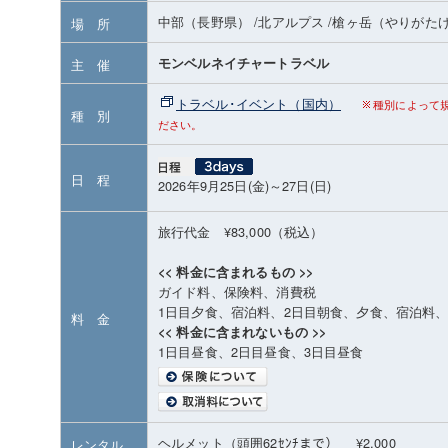
中部（長野県）
/北アルプス
/槍ヶ岳（やりがた
場 所
モンベルネイチャートラベル
主 催
トラベル･イベント（国内）
種別によって
種 別
ださい。
日 程
2026年9月25日(金)～27日(日)
旅行代金 ¥83,000（税込）
<< 料金に含まれるもの >>
ガイド料、保険料、消費税
1日目夕食、宿泊料、2日目朝食、夕食、宿泊料、
料 金
<< 料金に含まれないもの >>
1日目昼食、2日目昼食、3日目昼食
ヘルメット（頭囲62ｾﾝﾁまで） ¥2,000
レンタル