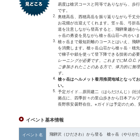
易度は槍沢コースと同等でありながら、歩行
です。
奥穂高岳、西穂高岳を振り返りながら千丈分
お花畑が出迎えてくれます。笠ヶ岳、弓折
道を注意しながら登高すると、飛騨乗越か
ヶ岳の勇姿を見ながら槍ヶ岳山荘へ向かい
槍ヶ岳まで最短距離のコースとはいえ、飛
を消費します。槍ヶ岳山荘から槍ヶ岳・穂
で梯子や鎖を使って登下降できる技術の必
レーニングが必要です。これまでにM.O.C
ご参加されたことのある方で、体力的に無
す。
槍ヶ岳はヘルメット着用推奨地域となって
い。
予定ガイド…原田建二（はらだけんじ）(社
拠点に、四季折々の里山歩きから日本アル
長野県安曇野在住。※ガイドは予定のため、
イベント基本情報
飛騨沢（ひださわ）から登る 槍ヶ岳（やりがた
イベント名