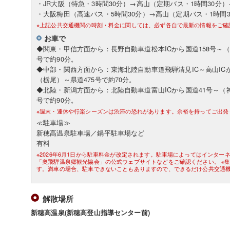
・JR大阪（特急・3時間30分）→高山（定期バス・1時間30分
・大阪梅田（高速バス・5時間30分）→高山（定期バス・1時間
※上記公共交通機関の時刻・料金に関しては、必ず各自で最新の情報をご確
お車で
◆関東・甲信方面から：長野自動車道松本ICから国道158号～（
号で約90分。
◆中部・関西方面から：東海北陸自動車道飛騨清見IC～高山ICか
（栃尾）～県道475号で約70分。
◆北陸・新潟方面から：北陸自動車道富山ICから国道41号～（神
号で約90分。
※週末・連休や行楽シーズンは渋滞の恐れがあります。余裕を持ってご出発
≪駐車場≫
新穂高温泉駐車場／鍋平駐車場など
有料
※2026年6月1日から駐車料金が改定されます。駐車場によってはインタ
「奥飛騨温泉郷観光協会」の公式ウェブサイトなどをご確認ください。 ※
す。満車の場合、駐車できないこともありますので、できるだけ公共交通
解散場所
新穂高温泉(新穂高登山指導センター前)