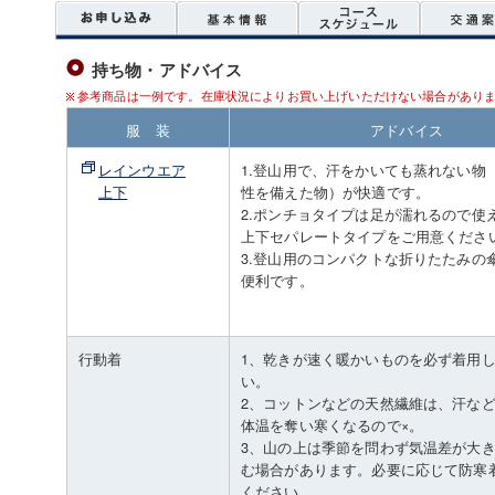
持ち物・アドバイス
参考商品は一例です。在庫状況によりお買い上げいただけない場合があり
服 装
アドバイス
レインウエア
1.登山用で、汗をかいても蒸れない物
上下
性を備えた物）が快適です。
2.ポンチョタイプは足が濡れるので使
上下セパレートタイプをご用意くださ
3.登山用のコンパクトな折りたたみの
便利です。
行動着
1、乾きが速く暖かいものを必ず着用
い。
2、コットンなどの天然繊維は、汗な
体温を奪い寒くなるので×。
3、山の上は季節を問わず気温差が大
む場合があります。必要に応じて防寒
ください。