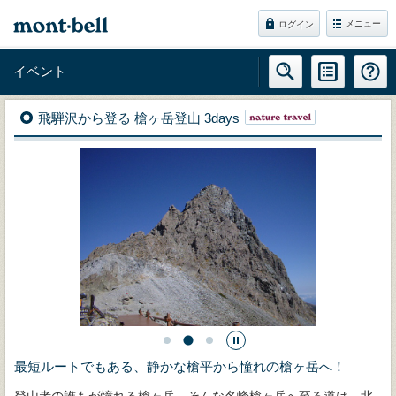
メニュー
ログイン
イベント
飛騨沢から登る 槍ヶ岳登山 3days
最短ルートでもある、静かな槍平から憧れの槍ヶ岳へ！
登山者の誰もが憧れる槍ヶ岳。そんな名峰槍ヶ岳へ至る道は、北