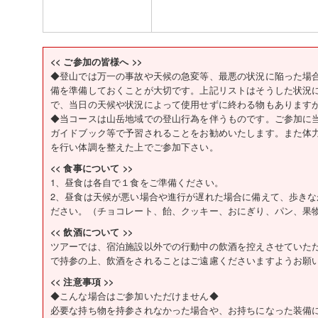
<< ご参加の皆様へ >>
◆登山では万一の事故や天候の急変等、最悪の状況に陥った場
備を準備しておくことが大切です。上記リストはそうした状況
で、当日の天候や状況によって使用せずに終わる物もあります
◆当コースは山岳地域での登山行為を伴うものです。ご参加に
ガイドブック等で予習されることをお勧めいたします。また体
を行い体調を整えた上でご参加下さい。
<< 食事について >>
1、昼食は各自で１食をご準備ください。
2、昼食は天候が悪い場合や進行が遅れた場合に備えて、歩き
ださい。（チョコレート、飴、クッキー、おにぎり、パン、果
<< 飲酒について >>
ツアーでは、宿泊施設以外での行動中の飲酒を控えさせていた
で持参の上、飲酒をされることはご遠慮くださいますようお願
<< 注意事項 >>
◆こんな場合はご参加いただけません◆
必要な持ち物を持参されなかった場合や、お持ちになった装備