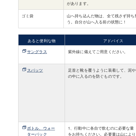
があります。
ゴミ袋
山へ持ち込んだ物は、全て残さず持ち
う。自分が山へ入る前の状態に！
あると便利な物
アドバイス
サングラス
紫外線に備えてご用意ください。
スパッツ
足首と靴を覆うように装着して、泥や
の中に入るのを防ぐものです。
ボトル、ウォー
1、行動中に各自で飲むのに必要な量（
ターパック
をお持ちください。必要量は山により