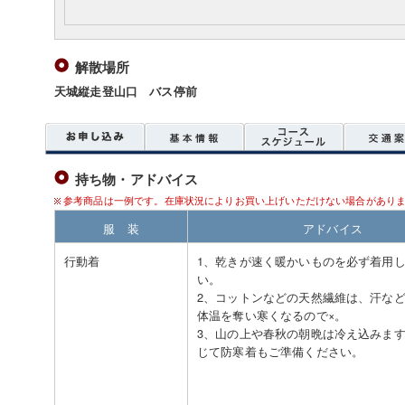
解散場所
天城縦走登山口 バス停前
持ち物・アドバイス
参考商品は一例です。在庫状況によりお買い上げいただけない場合があり
服 装
アドバイス
行動着
1、乾きが速く暖かいものを必ず着用
い。
2、コットンなどの天然繊維は、汗な
体温を奪い寒くなるので×。
3、山の上や春秋の朝晩は冷え込みま
じて防寒着もご準備ください。