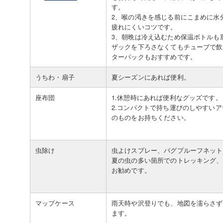
す。
2、喉の渇きを感じる前にこまめに水
疲れにくいコツです。
3、朝晩は冷え込むため保温ボトルも
ザックを下ろさなくてもチューブで飲
ターパックもおすすめです。
うちわ・扇子
夏シーズンにあれば便利。
座布団
1.休憩時にあれば便利なグッズです。
2.コンパクトで持ち運びのしやすい
のものをお持ちください。
虫除け
虫よけスプレー、バグプルーフネット
夏の虫の多い箇所でのトレッキング、
お勧めです。
マップケース
雨天時や沢登りでも、地図を濡らさず
ます。