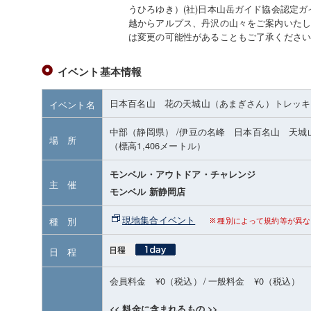
うひろゆき）(社)日本山岳ガイド協会認定
越からアルプス、丹沢の山々をご案内いたし
は変更の可能性があることもご了承くださ
イベント基本情報
日本百名山 花の天城山（あまぎさん）トレッキ
イベント名
中部（静岡県）
/伊豆の名峰 日本百名山 天城
場 所
（標高1,406メートル）
モンベル・アウトドア・チャレンジ
主 催
モンベル 新静岡店
現地集合イベント
種 別
種別によって規約等が異な
日 程
会員料金 ¥0（税込）
/
一般料金 ¥0（税込）
<< 料金に含まれるもの >>