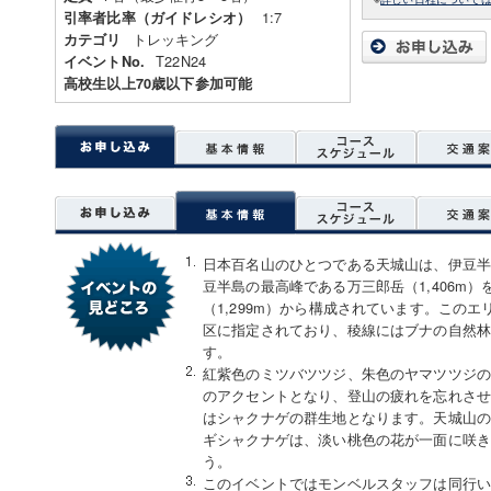
1:7
引率者比率（ガイドレシオ）
トレッキング
カテゴリ
T22N24
イベントNo.
高校生以上70歳以下参加可能
日本百名山のひとつである天城山は、伊豆
豆半島の最高峰である万三郎岳（1,406m
（1,299m）から構成されています。この
区に指定されており、稜線にはブナの自然
す。
紅紫色のミツバツツジ、朱色のヤマツツジ
のアクセントとなり、登山の疲れを忘れさ
はシャクナゲの群生地となります。天城山
ギシャクナゲは、淡い桃色の花が一面に咲
う。
このイベントではモンベルスタッフは同行