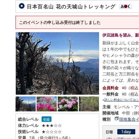
日本百名山 花の天城山トレッキング
このイベントの申し込み受付は終了しました
伊豆諸島を望み、
新緑がまぶしく山
は１年の中でもひ
やヒメシャラの森
さに包まれます。
季節の花々が織り
二郎岳と万三郎岳
によっては、見れ
¥0（税
会員料金
¥0（税
一般料金
※
詳しい料金についてはこ
モンベル・ア
主催
中部（静
開催地域
現地集合
総合レベル
種別
初級
★★★☆☆
体力レベル
★☆☆☆☆
技術レベル
7名（最少催行3～5名）
定員
※
詳しい日程について