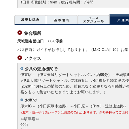
1日目 行動距離：9km
/
総行程時間：7時間
集合場所
天城縦走登山口 バス停前
バス停前にガイドがお待ちしております。（M.O.C.の目印にお
アクセス
公共の交通機関で
伊東駅－（伊豆天城リゾートシャトルバス・約55分）－天城縦
※伊豆天城リゾートシャトルバス時刻は、JR伊東駅7:55出発の
(2026年4月時点の情報のため、前触れなく変更となる可能性
裕をもって集合いただきますようお願いします。）
お車で
厚木IC－（小田原厚木道路）－小田原－（R135・遠笠山道路
※週末・連休や行楽シーズンは渋滞の恐れがあります。余裕を持ってご出発
≪駐車場≫
60台