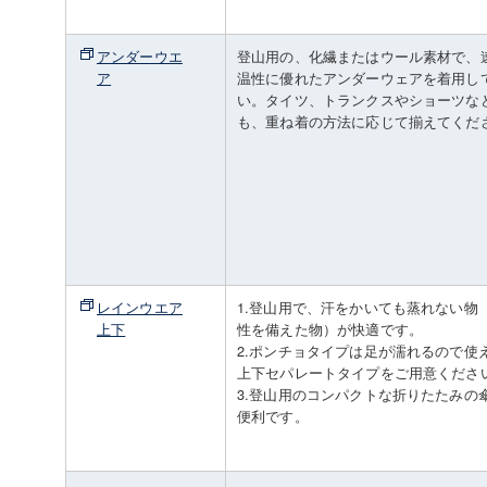
アンダーウエ
登山用の、化繊またはウール素材で、
ア
温性に優れたアンダーウェアを着用し
い。タイツ、トランクスやショーツな
も、重ね着の方法に応じて揃えてくだ
レインウエア
1.登山用で、汗をかいても蒸れない物
上下
性を備えた物）が快適です。
2.ポンチョタイプは足が濡れるので使
上下セパレートタイプをご用意くださ
3.登山用のコンパクトな折りたたみの
便利です。