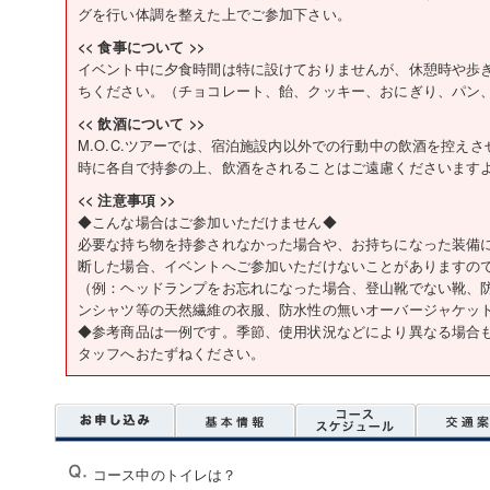
グを行い体調を整えた上でご参加下さい。
<< 食事について >>
イベント中に夕食時間は特に設けておりませんが、休憩時や歩
ちください。（チョコレート、飴、クッキー、おにぎり、パン
<< 飲酒について >>
M.O.C.ツアーでは、宿泊施設内以外での行動中の飲酒を控え
時に各自で持参の上、飲酒をされることはご遠慮くださいます
<< 注意事項 >>
◆こんな場合はご参加いただけません◆
必要な持ち物を持参されなかった場合や、お持ちになった装備
断した場合、イベントへご参加いただけないことがありますの
（例：ヘッドランプをお忘れになった場合、登山靴でない靴、
ンシャツ等の天然繊維の衣服、防水性の無いオーバージャケッ
◆参考商品は一例です。季節、使用状況などにより異なる場合
タッフへおたずねください。
コース中のトイレは？