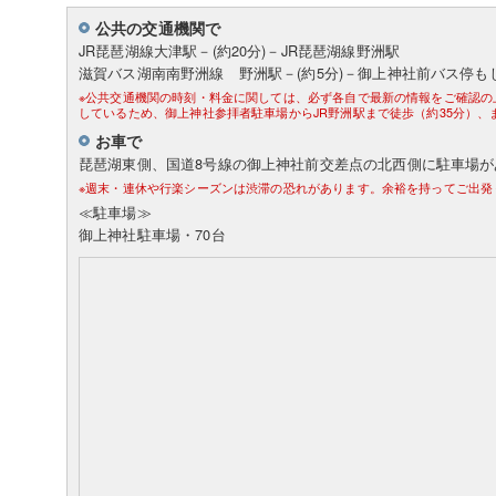
公共の交通機関で
JR琵琶湖線大津駅－(約20分)－JR琵琶湖線野洲駅
滋賀バス湖南南野洲線 野洲駅－(約5分)－御上神社前バス停
※公共交通機関の時刻・料金に関しては、必ず各自で最新の情報をご確認の
しているため、御上神社参拝者駐車場からJR野洲駅まで徒歩（約35分）
お車で
琵琶湖東側、国道8号線の御上神社前交差点の北西側に駐車場が
※週末・連休や行楽シーズンは渋滞の恐れがあります。余裕を持ってご出発
≪駐車場≫
御上神社駐車場・70台