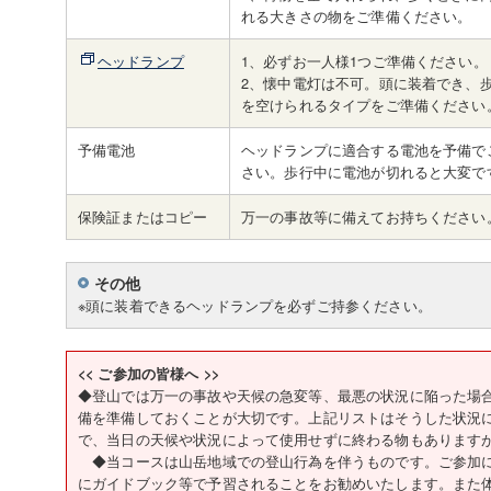
れる大きさの物をご準備ください。
ヘッドランプ
1、必ずお一人様1つご準備ください。
2、懐中電灯は不可。頭に装着でき、
を空けられるタイプをご準備ください
予備電池
ヘッドランプに適合する電池を予備で
さい。歩行中に電池が切れると大変で
保険証またはコピー
万一の事故等に備えてお持ちください
その他
※頭に装着できるヘッドランプを必ずご持参ください。
<< ご参加の皆様へ >>
◆登山では万一の事故や天候の急変等、最悪の状況に陥った場
備を準備しておくことが大切です。上記リストはそうした状況
で、当日の天候や状況によって使用せずに終わる物もあります
◆当コースは山岳地域での登山行為を伴うものです。ご参加に
にガイドブック等で予習されることをお勧めいたします。また