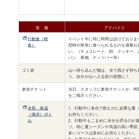
装 備
アドバイス
行動食（軽
イベント中に特に時間は設けておりま
食）
憩時や簡単に食べられるものを適量お
い。（チョコレート、飴、クッキー、
パン、果物、ナッツバー等）
ゴミ袋
山へ持ち込んだ物は、全て残さず持ち
う。自分が山へ入る前の状態に！
参加チケット
当日、スタッフに参加チケットか、W
をご掲示ください。
水筒、保温
1、行動中に各自で飲むのに必要な量（
（保冷）ボト
お持ちください。
ル
2、行動中もこまめに水分を摂るのが
ツ。特に夏シーズンや気温の高い季節
多いコースは多めにお持ちください。
3、お茶やスポーツドリンク、水など