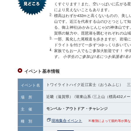
くすぐります！また、空いっぱいに広がる星
により見えないこともあります。
標高はわずか432mと高くないものの、美
山です。近江を代表する山のひとつとして
る、御上神社(みかみじんじゃ)の神体山です
賀県の魅力や、琵琶湖を囲むそれぞれの山
一部、風化した尾根道を歩きますが、岩場
ドライトを付けて一歩ずつゆっくり歩いて
家族でもお一人でもご参加大歓迎です！
中
す。
小学生のご参加は1名につき保護者1名
イベント基本情報
トワイライトハイク近江富士（おうみふじ） 三
イベント名
近畿（滋賀県）
/湖東山系
/三上山
（標高432メ
場 所
モンベル・アウトドア・チャレンジ
主 催
現地集合イベント
種 別
種別によって規約等が異な