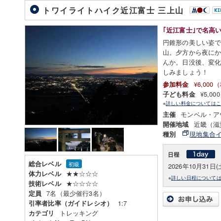
トワイライトハイク近江富士 三上山
｢近江富士｣で名高
円錐形の美しい姿で
山。夕方から夜に
んか。日没後、変
しみましょう！
¥6,00
参加料金
¥5,0
子ども料金
※
詳しい料金についてはこ
モンベル・ア
主催
近畿（滋
開催地域
現地集合
種別
総合レベル
初級
2026年10月31日(
★★☆☆☆
体力レベル
※
詳しい日程について
★☆☆☆☆
技術レベル
7名（最少催行3名）
定員
1:7
引率者比率（ガイドレシオ）
トレッキング
カテゴリ