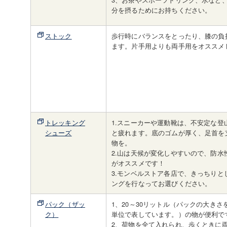
分を摂るためにお持ちください。
ストック
歩行時にバランスをとったり、膝の負
ます。片手用よりも両手用をオススメ
トレッキング
1.スニーカーや運動靴は、不安定な登
シューズ
と疲れます。底のゴムが厚く、足首を
物を。
2.山は天候が変化しやすいので、防水
がオススメです！
3.モンベルストア各店で、きっちりと
ングを行なってお選びください。
パック（ザッ
1、20～30リットル（パックの大きさ
ク）
単位で表しています。）の物が便利で
2、荷物を全て入れられ、歩くときに