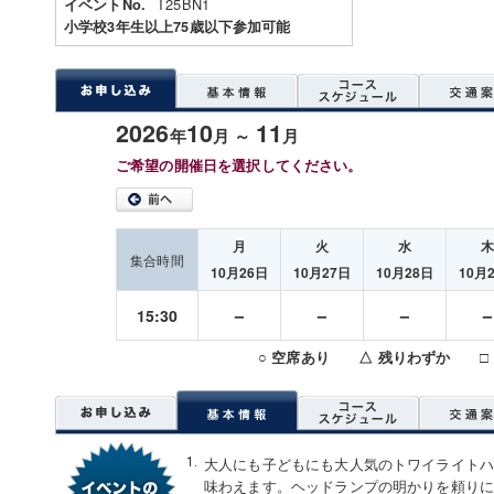
T25BN1
イベントNo.
小学校3年生以上75歳以下参加可能
2026
10
11
年
月 ～
月
ご希望の開催日を選択してください。
月
火
水
集合時間
10月26日
10月27日
10月28日
10月
－
－
－
15:30
○ 空席あり △ 残りわずか □
大人にも子どもにも大人気のトワイライト
味わえます。ヘッドランプの明かりを頼り