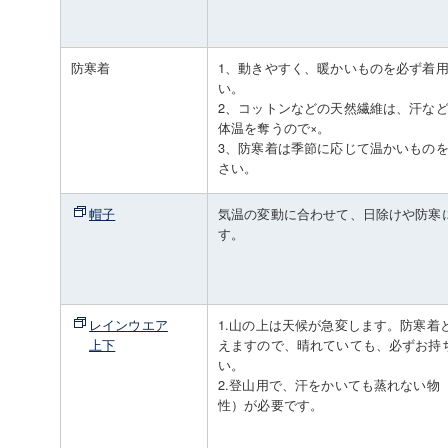
防寒着
1、動きやすく、暖かいものを必ず着
い。
2、コットンなどの天然繊維は、汗な
体温を奪うので×。
3、防寒着は季節に応じて温かいもの
さい。
帽子
気温の変動に合わせて、日除けや防寒
す。
レインウエア
1.山の上は天候が急変します。防寒着
上下
えますので、晴れていても、必ずお持
い。
2.登山用で、汗をかいても蒸れない物
性）が必要です。