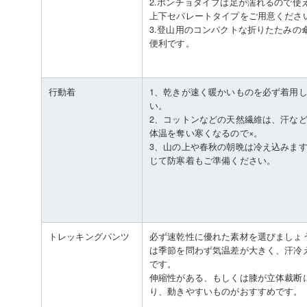
2.ポンチョタイプは足が濡れるので使
上下セパレートタイプをご用意くださ
3.登山用のコンパクトな折りたたみの
便利です。
行動着
1、乾きが速く暖かいものを必ず着用
い。
2、コットンなどの天然繊維は、汗な
体温を奪い寒くなるので×。
3、山の上や春秋の朝晩は冷え込みま
じて防寒着もご準備ください。
トレッキングパンツ
必ず速乾性に優れた素材を選びましょ
は季節を問わず気温差が大きく、汗冷
です。
伸縮性がある、もしくは膝が立体裁断
り、動きやすいものがおすすめです。