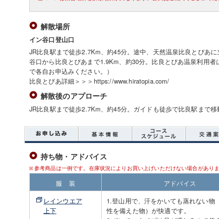
解散場所
イン谷口登山口
JR比良駅まで徒歩2.7Km、約45分。途中、天然温泉比良とぴ
谷口から比良とぴあまで1.9Km、約30分。比良とぴあ温泉利用
で各自お申込みください。）
比良とぴあ詳細＞＞＞https://www.hiratopia.com/
解散後のアプローチ
JR比良駅まで徒歩2.7Km、約45分。ガイドも徒歩で比良駅まで
持ち物・アドバイス
参考商品は一例です。在庫状況によりお買い上げいただけない場合があり
服 装
アドバイス
レインウエア
1.登山用で、汗をかいても蒸れない物
上下
性を備えた物）が快適です。