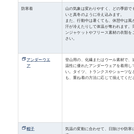
防寒着
山の気象は変わりやすく、どの季節で
いと真冬のように冷え込みます。
また、行動中は暑くても、休憩中は風
汗が冷えたりして体温が奪われます。
ンジャケットやフリース素材の衣類を
さい。
アンダーウエ
登山用の、化繊またはウール素材で、
ア
温性に優れたアンダーウェアを着用し
い。タイツ、トランクスやショーツな
も、重ね着の方法に応じて揃えてくだ
帽子
気温の変動に合わせて、日除けや防寒