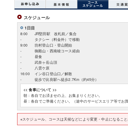
スケジュール
1日目
8:00
JR堅田駅 改札前／集合
-
タクシー（料金外）で移動
9:00
坊村登山口・登山開始
-
御殿山・西南稜コース経由
-
昼食
-
武奈ヶ岳山頂
-
八雲ケ原
16:00
イン谷口登山口／解散
-
徒歩で比良駅へ徒歩2.7Km（約45分）
<< 食事について >>
朝：各自でお済ませの上、お集まりください。
昼：各自でご準備ください。（途中のサービスエリア等でお
※スケジュール、コースは天候などにより変更・中止になること