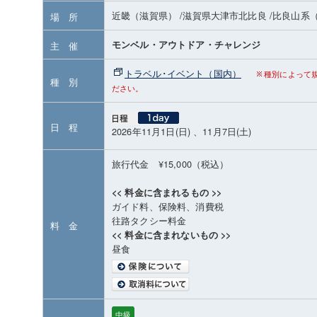
近畿（滋賀県）
/滋賀県大津市北比良
/比良山系
場 所
モンベル・アウトドア・チャレンジ
主 催
トラベル･イベント（国内）
種別によって
種 別
ださい。
日 程
2026年11月1日(日) 、11月7日(土)
旅行代金 ¥15,000（税込）
<< 料金に含まれるもの >>
ガイド料、保険料、消費税
往路タクシー料金
料 金
<< 料金に含まれないもの >>
昼食
中級