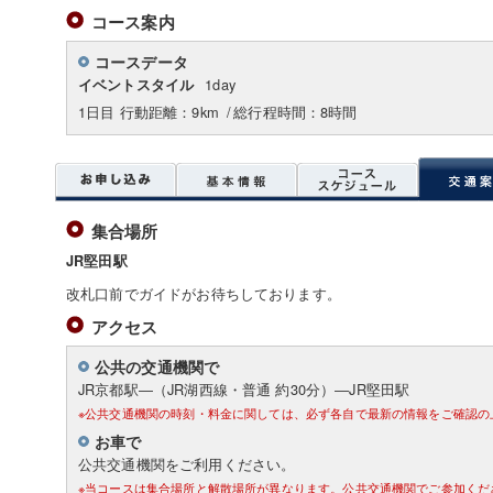
コース案内
コースデータ
1day
イベントスタイル
1日目 行動距離：9km
/
総行程時間：8時間
集合場所
JR堅田駅
改札口前でガイドがお待ちしております。
アクセス
公共の交通機関で
JR京都駅―（JR湖西線・普通 約30分）―JR堅田駅
※公共交通機関の時刻・料金に関しては、必ず各自で最新の情報をご確認の
お車で
公共交通機関をご利用ください。
※当コースは集合場所と解散場所が異なります。公共交通機関でご参加くだ