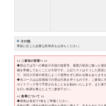
その他
季節に応じた必要な防寒具をお持ちください。
<< ご参加の皆様へ >>
◆登山では万一の事故や天候の急変等、最悪の状況に陥った場
備を準備しておくことが大切です。上記リストはそうした状況
で、当日の天候や状況によって使用せずに終わる物もあります
◆当コースは山岳地域での登山行為を伴うものです。ご参加に
ガイドブック等で予習されることをお勧めいたします。また体
を行い体調を整えた上でご参加下さい。
<< 食事について >>
◆昼食は各自で1食をご準備ください。
天候が悪い場合や進行が遅れた場合に備えて、歩きながらでも