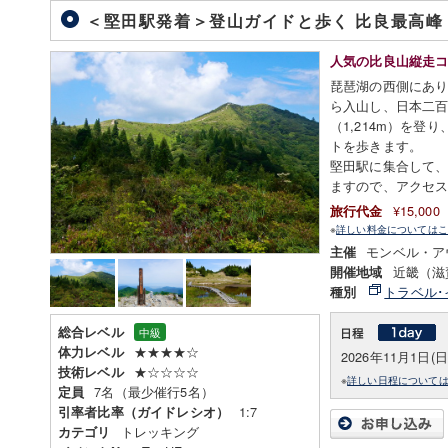
＜堅田駅発着＞登山ガイドと歩く 比良最高峰
人気の比良山縦走
琵琶湖の西側にあ
ら入山し、日本二
（1,214m）を
トを歩きます。
堅田駅に集合して
ますので、アクセ
¥15,00
旅行代金
※
詳しい料金についてはこ
モンベル・ア
主催
近畿（滋
開催地域
トラベル･
種別
総合レベル
中級
★★★★☆
体力レベル
2026年11月1日(日
★☆☆☆☆
技術レベル
※
詳しい日程について
7名（最少催行5名）
定員
1:7
引率者比率（ガイドレシオ）
トレッキング
カテゴリ