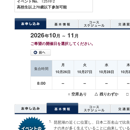
T25HF2
イベントNo.
高校生以上70歳以下参加可能
2026
10
11
年
月 ～
月
ご希望の開催日を選択してください。
月
火
水
集合時間
10月26日
10月27日
10月28日
10月
－
－
－
8:00
○ 空席あり △ 残りわずか □
琵琶湖の近くに位置し、日本二百名山で比
ナの木が多く生えていることに由来している