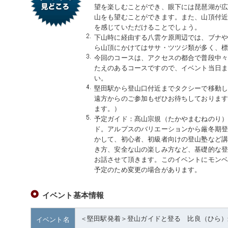
望を楽しむことができ、眼下には琵琶湖が
山をも望むことができます。また、山頂付
を感じていただけることでしょう。
下山時に経由する八雲ケ原周辺では、ブナ
ら山頂にかけてはササ・ツツジ類が多く、
今回のコースは、アクセスの都合で普段中
たえのあるコースですので、イベント当日
い。
堅田駅から登山口付近までタクシーで移動
遠方からのご参加もぜひお待ちしておりま
ます。）
予定ガイド：髙山宗規（たかやまむねのり
ド。アルプスのバリエーションから厳冬期
かして、初心者、初級者向けの登山塾など
き方、安全な山の楽しみ方など、基礎的な
お話させて頂きます。このイベントにモン
予定のため変更の場合があります。
イベント基本情報
＜堅田駅発着＞登山ガイドと登る 比良（ひら）
イベント名