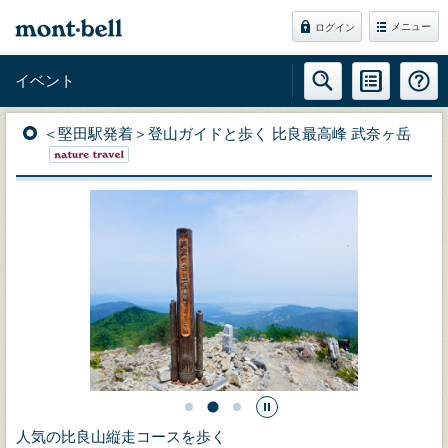
メニュー
ログイン
イベント
＜堅田駅発着＞登山ガイドと歩く 比良最高峰 武奈ヶ岳
人気の比良山縦走コースを歩く