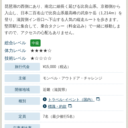
琵琶湖の西側にあり、南北に細長く延びる比良山系。京都側から
入山し、日本二百名山で比良山系最高峰の武奈ケ岳（1,214m）を
登り、滋賀側イン谷口へ下山する人気の縦走ルートを歩きます。
堅田駅に集合して、乗合タクシー（料金込み）で一緒に移動しま
すので、アクセスの心配もありません。
総合レベル
中級
体力レベル
★★★★☆
技術レベル
★☆☆☆☆
旅行代金
¥15,000（税込）
主催
モンベル・アウトドア・チャレンジ
開催地域
近畿（滋賀県）
トラベル･イベント（国内）
種別
標識・約款
定員
7名（最少催行5名）
引率者比率