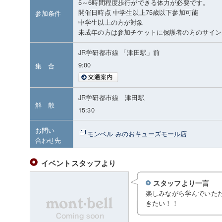
5～6時間程度歩行ができる体力が必要です。
開催日時点 中学生以上75歳以下参加可能
参加条件
中学生以上の方が対象
未成年の方は参加チケットに保護者の方のサイン
JR学研都市線 「津田駅」前
9:00
集 合
JR学研都市線 津田駅
解 散
15:30
お問い
モンベル みのおキューズモール店
合わせ先
イベントスタッフより
スタッフより一言
楽しみながら学んでいた
きたい！！