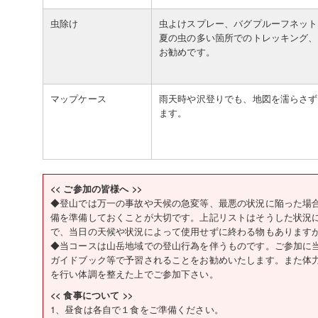
虫除け
虫よけスプレー、バグプルーフネット
夏の虫の多い箇所でのトレッキング、
お勧めです。
マップケース
雨天時や沢登りでも、地図を濡らさず
ます。
<< ご参加の皆様へ >>
◆登山では万一の事故や天候の急変等、最悪の状況に陥った場
備を準備しておくことが大切です。上記リストはそうした状況
で、当日の天候や状況によって使用せずに終わる物もあります
◆当コースは山岳地域での登山行為を伴うものです。ご参加に
ガイドブック等で予習されることをお勧めいたします。また体
を行い体調を整えた上でご参加下さい。
<< 食事について >>
1、昼食は各自で１食をご準備ください。