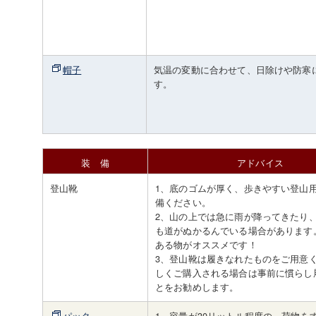
帽子
気温の変動に合わせて、日除けや防寒
す。
装 備
アドバイス
登山靴
1、底のゴムが厚く、歩きやすい登山
備ください。
2、山の上では急に雨が降ってきたり
も道がぬかるんでいる場合があります
ある物がオススメです！
3、登山靴は履きなれたものをご用意
しくご購入される場合は事前に慣らし
とをお勧めします。
パック
1、容量が30リットル程度の、荷物を