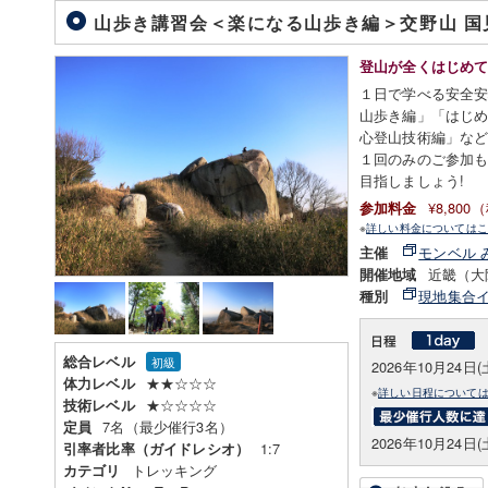
山歩き講習会＜楽になる山歩き編＞交野山 
登山が全くはじめ
１日で学べる安全
山歩き編」「はじ
心登山技術編」な
１回のみのご参加も
目指しましょう!
¥8,80
参加料金
※
詳しい料金についてはこ
モンベル 
主催
近畿（大
開催地域
現地集合
種別
総合レベル
初級
2026年10月24日(
★★☆☆☆
体力レベル
※
詳しい日程について
★☆☆☆☆
技術レベル
7名（最少催行3名）
定員
2026年10月24日(
1:7
引率者比率（ガイドレシオ）
トレッキング
カテゴリ