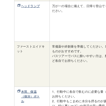
ヘッドランプ
万が一の場合に備えて、日帰り登山で
ださい。
ファーストエイドキ
常備薬や絆創膏を準備してください。
ット
ものがおすすめです。
バスツアーでバスに酔いやすい方は、
ど各自でお持ちください。
水筒、保温
1、行動中に各自で飲むのに必要な量（
（保冷）ボト
お持ちください。
ル
2、行動中もこまめに水分を摂るのが
ツ。特に夏シーズンや気温の高い季節