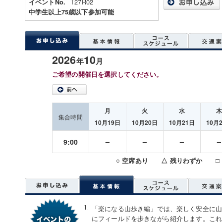
T27R02
イベントNo.
中学生以上75歳以下参加可能
2026
10
年
月
ご希望の開催日を選択してください。
月
火
水
集合時間
10月19日
10月20日
10月21日
10月
－
－
－
9:00
○ 空席あり △ 残りわずか □
「楽になる山歩き編」では、楽しく安全に
にフィールドを歩きながら紹介します。こ