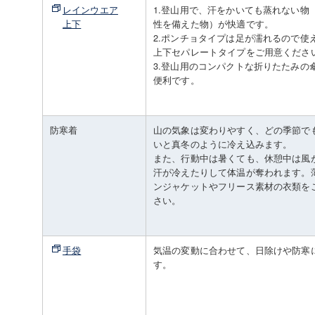
レインウエア
1.登山用で、汗をかいても蒸れない物
上下
性を備えた物）が快適です。
2.ポンチョタイプは足が濡れるので使
上下セパレートタイプをご用意くださ
3.登山用のコンパクトな折りたたみの
便利です。
防寒着
山の気象は変わりやすく、どの季節で
いと真冬のように冷え込みます。
また、行動中は暑くても、休憩中は風
汗が冷えたりして体温が奪われます。
ンジャケットやフリース素材の衣類を
さい。
手袋
気温の変動に合わせて、日除けや防寒
す。