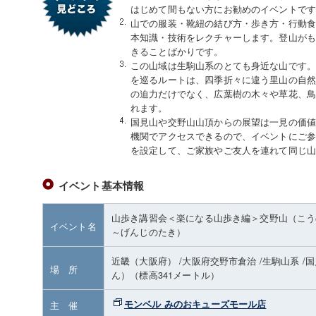
はじめて間もない方にお勧めのイベントで
山での服装・靴紐の結び方・歩き方・行動
本知識・技術をレクチャーします。登山が
きることばかりです。
この山域は生駒山系のとても身近な山です
を巡るルートは、四季折々に違う里山の自
の迫力だけでなく、広葉樹の木々や草花、
れます。
国見山や交野山山頂からの展望は一見の価
機関でアクセスできるので、イベントにご
を設定して、ご家族やご友人を連れて同じ
イベント基本情報
山歩き講習会＜楽になる山歩き編＞交野山（こう
イベント名
～げんじのたき）
近畿（大阪府）
/大阪府交野市倉治
/生駒山系
/
場 所
ん）
（標高341メートル）
モンベル みのおキューズモール店
主 催