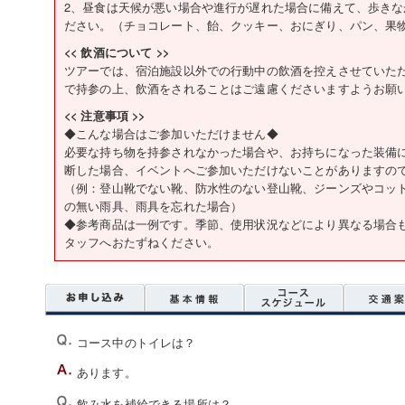
2、昼食は天候が悪い場合や進行が遅れた場合に備えて、歩き
ださい。（チョコレート、飴、クッキー、おにぎり、パン、果
<< 飲酒について >>
ツアーでは、宿泊施設以外での行動中の飲酒を控えさせていた
で持参の上、飲酒をされることはご遠慮くださいますようお願
<< 注意事項 >>
◆こんな場合はご参加いただけません◆
必要な持ち物を持参されなかった場合や、お持ちになった装備
断した場合、イベントへご参加いただけないことがありますの
（例：登山靴でない靴、防水性のない登山靴、ジーンズやコッ
の無い雨具、雨具を忘れた場合）
◆参考商品は一例です。季節、使用状況などにより異なる場合
タッフへおたずねください。
コース中のトイレは？
あります。
飲み水を補給できる場所は？