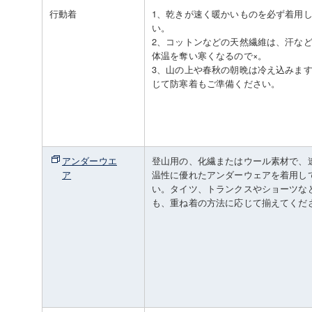
行動着
1、乾きが速く暖かいものを必ず着用
い。
2、コットンなどの天然繊維は、汗な
体温を奪い寒くなるので×。
3、山の上や春秋の朝晩は冷え込みま
じて防寒着もご準備ください。
アンダーウエ
登山用の、化繊またはウール素材で、
ア
温性に優れたアンダーウェアを着用し
い。タイツ、トランクスやショーツな
も、重ね着の方法に応じて揃えてくだ