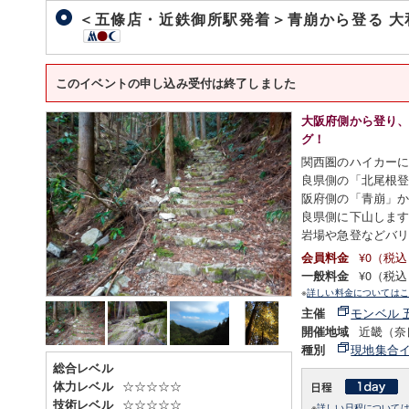
＜五條店・近鉄御所駅発着＞青崩から登る 大
このイベントの申し込み受付は終了しました
大阪府側から登り
グ！
関西圏のハイカー
良県側の「北尾根
阪府側の「青崩」
良県側に下山しま
岩場や急登などバ
¥0（税
会員料金
¥0（税
一般料金
※
詳しい料金についてはこ
モンベル 
主催
近畿（奈
開催地域
現地集合
種別
総合レベル
☆☆☆☆☆
体力レベル
☆☆☆☆☆
技術レベル
※
詳しい日程について