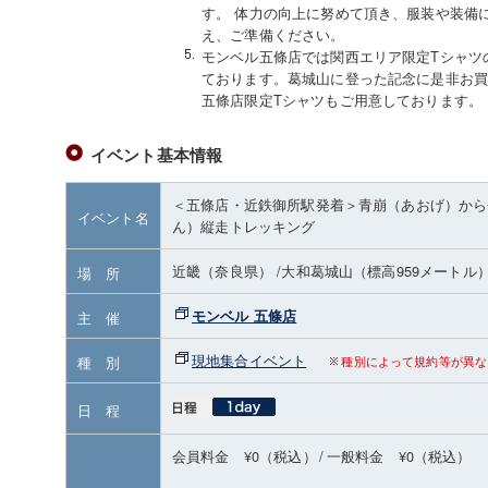
す。 体力の向上に努めて頂き、服装や装備
え、ご準備ください。
モンベル五條店では関西エリア限定Tシャツ
ております。葛城山に登った記念に是非お買
五條店限定Tシャツもご用意しております。
イベント基本情報
＜五條店・近鉄御所駅発着＞青崩（あおげ）から
イベント名
ん）縦走トレッキング
近畿（奈良県）
/大和葛城山
（標高959メートル
場 所
モンベル 五條店
主 催
現地集合イベント
種 別
種別によって規約等が異な
日 程
会員料金 ¥0（税込）
/
一般料金 ¥0（税込）