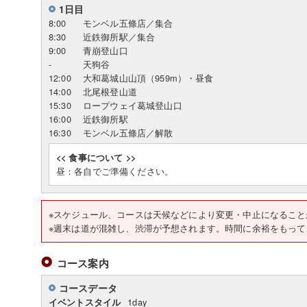
1日目
8:00
モンベル五條店／集合
8:30
近鉄御所駅／集合
9:00
青崩登山口
-
天狗谷
12:00
大和葛城山山頂（959m）・昼食
14:00
北尾根登山道
15:30
ロープウェイ葛城登山口
16:00
近鉄御所駅
16:30
モンベル五條店／解散
<< 食事について >>
昼：各自でご準備ください。
※スケジュール、コースは天候などにより変更・中止になること
※週末は道が混雑し、渋滞が予想されます。時間に余裕をもって
コース案内
コースデータ
1day
イベントスタイル