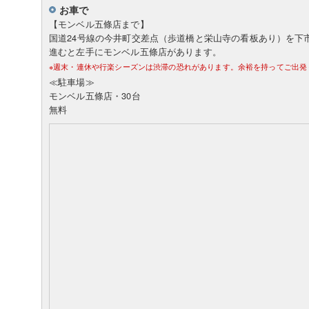
お車で
【モンベル五條店まで】
国道24号線の今井町交差点（歩道橋と栄山寺の看板あり）を下市方
進むと左手にモンベル五條店があります。
※週末・連休や行楽シーズンは渋滞の恐れがあります。余裕を持ってご出発
≪駐車場≫
モンベル五條店・30台
無料