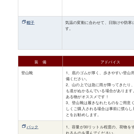
帽子
気温の変動に合わせて、日除けや防寒
す。
装 備
アドバイス
登山靴
1、底のゴムが厚く、歩きやすい登山
備ください。
2、山の上では急に雨が降ってきたり
も道がぬかるんでいる場合があります
ある物がオススメです！
3、登山靴は履きなれたものをご用意
しくご購入される場合は事前に慣らし
とをお勧めします。
パック
1、容量が30リットル程度の、荷物を
れるものを選んでください。