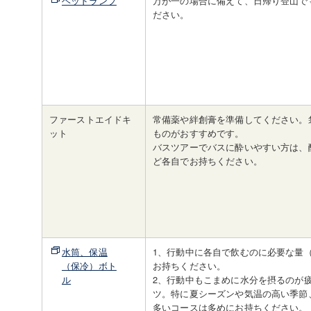
ヘッドランプ
万が一の場合に備えて、日帰り登山で
ださい。
ファーストエイドキ
常備薬や絆創膏を準備してください。
ット
ものがおすすめです。
バスツアーでバスに酔いやすい方は、
ど各自でお持ちください。
水筒、保温
1、行動中に各自で飲むのに必要な量（
（保冷）ボト
お持ちください。
ル
2、行動中もこまめに水分を摂るのが
ツ。特に夏シーズンや気温の高い季節
多いコースは多めにお持ちください。