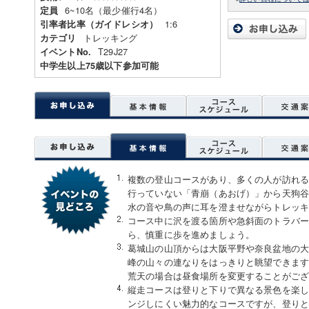
6~10名（最少催行4名）
定員
1:6
引率者比率（ガイドレシオ）
トレッキング
カテゴリ
T29J27
イベントNo.
中学生以上75歳以下参加可能
複数の登山コースがあり、多くの人が訪れ
行っていない「青崩（あおげ）」から天狗
水の音や鳥の声に耳を澄ませながらトレッ
コース中に沢を渡る箇所や急斜面のトラバ
ら、慎重に歩を進めましょう。
葛城山の山頂からは大阪平野や奈良盆地の
峰の山々の連なりをはっきりと眺望できます
荒天の場合は昼食場所を変更することがご
縦走コースは登りと下りで異なる景色を楽し
ンジしにくい魅力的なコースですが、登り