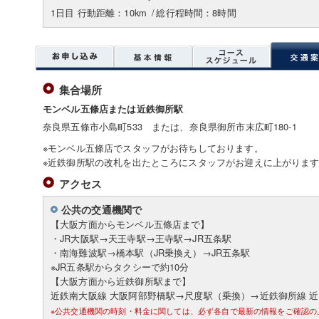
1日目 行動距離：10km
/
総行程時間：8時間
集合場所
モンベル五條店または近鉄御所駅
奈良県五條市小島町533 または、奈良県御所市末広町180-1
※モンベル五條店でスタッフがお待ちしております。
※近鉄御所駅の改札を出たところにスタッフがお迎えに上がりま
アクセス
公共の交通機関で
【大阪方面からモンベル五條店まで】
・JR大阪駅→天王寺駅→王寺駅→JR五条駅
・南海難波駅→橋本駅（JR乗換え）→JR五条駅
※JR五条駅からタクシーで約10分
【大阪方面から近鉄御所駅まで】
近鉄南大阪線 大阪阿部野橋駅→尺度駅（乗換）→近鉄御所線 
※公共交通機関の時刻・料金に関しては、必ず各自で最新の情報をご確認の