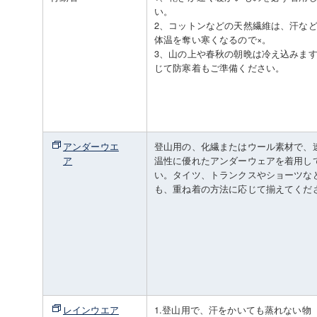
い。
2、コットンなどの天然繊維は、汗な
体温を奪い寒くなるので×。
3、山の上や春秋の朝晩は冷え込みま
じて防寒着もご準備ください。
アンダーウエ
登山用の、化繊またはウール素材で、
ア
温性に優れたアンダーウェアを着用し
い。タイツ、トランクスやショーツな
も、重ね着の方法に応じて揃えてくだ
レインウエア
1.登山用で、汗をかいても蒸れない物