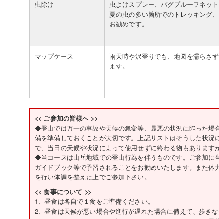
虫除け
虫よけスプレー、バグプルーフネット
夏の虫の多い箇所でのトレッキング、
お勧めです。
マップケース
雨天時や沢登りでも、地図を濡らさず
ます。
<< ご参加の皆様へ >>
◆登山では万一の事故や天候の急変等、最悪の状況に陥った場
備を準備しておくことが大切です。上記リストはそうした状況
で、当日の天候や状況によって使用せずに終わる物もあります
◆当コースは山岳地域での登山行為を伴うものです。ご参加に
ガイドブック等で予習されることをお勧めいたします。また体
を行い体調を整えた上でご参加下さい。
<< 食事について >>
1、昼食は各自で１食をご準備ください。
2、昼食は天候が悪い場合や進行が遅れた場合に備えて、歩き