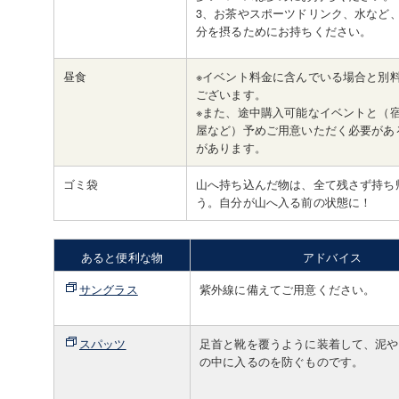
3、お茶やスポーツドリンク、水など
分を摂るためにお持ちください。
昼食
※イベント料金に含んでいる場合と別
ございます。
※また、途中購入可能なイベントと（
屋など）予めご用意いただく必要があ
があります。
ゴミ袋
山へ持ち込んだ物は、全て残さず持ち
う。自分が山へ入る前の状態に！
あると便利な物
アドバイス
サングラス
紫外線に備えてご用意ください。
スパッツ
足首と靴を覆うように装着して、泥や
の中に入るのを防ぐものです。