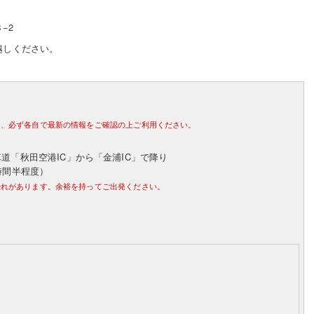
−2
越しください。
は、必ず各自で最新の情報をご確認の上ご利用ください。
道「秋田空港IC」から「金浦IC」で降り
時間半程度）
恐れがあります。余裕を持ってご出発ください。