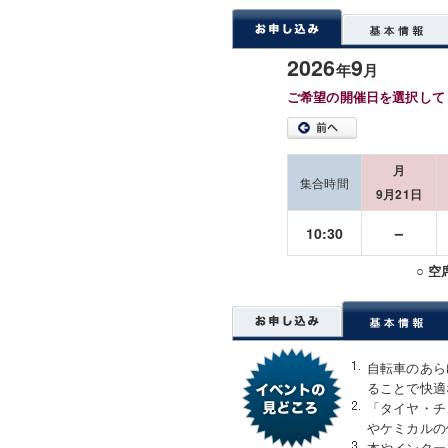
2026
9
年
月
ご希望の開催日を選択して
月
集合時間
9月21日
－
10:30
○ 
自転車のあら
ることで快適
「タイヤ・チ
やケミカルの
本やインター