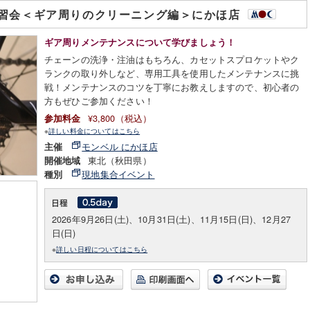
習会＜ギア周りのクリーニング編＞にかほ店
ギア周りメンテナンスについて学びましょう！
チェーンの洗浄・注油はもちろん、カセットスプロケットやク
ランクの取り外しなど、専用工具を使用したメンテナンスに挑
戦！メンテナンスのコツを丁寧にお教えしますので、初心者の
方もぜひご参加ください！
¥3,800（税込）
参加料金
※
詳しい料金についてはこちら
モンベル にかほ店
主催
東北（秋田県）
開催地域
現地集合イベント
種別
2026年9月26日(土)、10月31日(土)、11月15日(日)、12月27
日(日)
※
詳しい日程についてはこちら