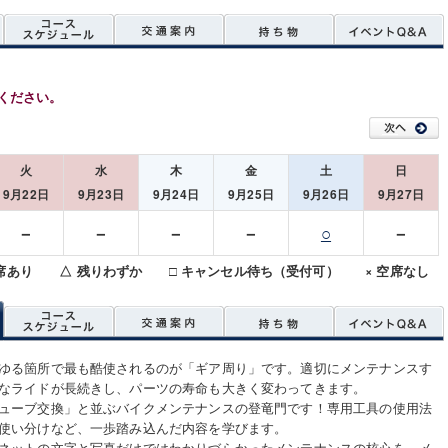
ください。
火
水
木
金
土
日
9月22日
9月23日
9月24日
9月25日
9月26日
9月27日
－
－
－
－
○
－
空席あり △ 残りわずか □ キャンセル待ち（受付可） × 空席なし
ゆる箇所で最も酷使されるのが「ギア周り」です。適切にメンテナンスす
なライドが長続きし、パーツの寿命も大きく変わってきます。
ューブ交換」と並ぶバイクメンテナンスの登竜門です！専用工具の使用法
使い分けなど、一歩踏み込んだ内容を学びます。
ネットの文字と写真だけではわかりづらかったメンテナンスの核心を、メ