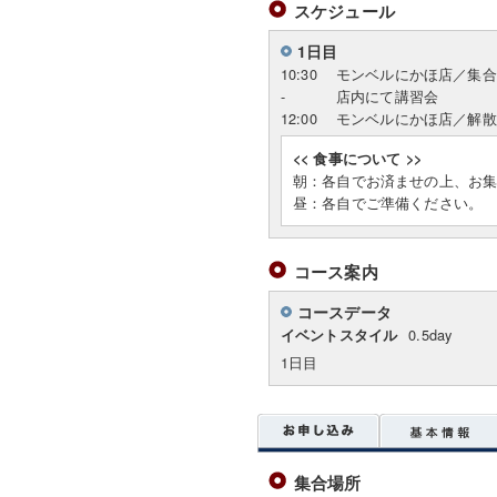
スケジュール
1日目
10:30
モンベルにかほ店／集合
-
店内にて講習会
12:00
モンベルにかほ店／解散
<< 食事について >>
朝：各自でお済ませの上、お
昼：各自でご準備ください。
コース案内
コースデータ
0.5day
イベントスタイル
1日目
集合場所