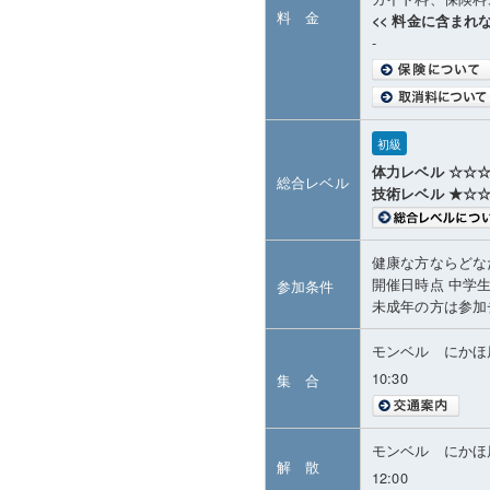
料 金
<< 料金に含まれな
-
初級
体力レベル ☆☆
総合レベル
技術レベル ★☆
健康な方ならどな
開催日時点 中学
参加条件
未成年の方は参加
モンベル にかほ
10:30
集 合
モンベル にかほ
解 散
12:00