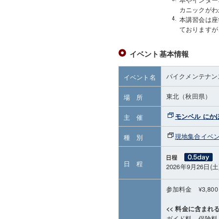
カニックがわ
本講習会は座
ておりますが
イベント基本情報
バイクメンテナン
イベント名
東北（秋田県）
場 所
モンベル にか
主 催
現地集合イベ
種 別
日 程
2026年9月26日(土
参加料金 ¥3,80
<< 料金に含まれる
ガイド料、保険料