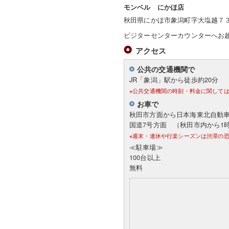
モンベル にかほ店
秋田県にかほ市象潟町字大塩越７３
ビジターセンターカウンターへお
アクセス
公共の交通機関で
JR「象潟」駅から徒歩約20分
※公共交通機関の時刻・料金に関して
お車で
秋田市方面から日本海東北自動車
国道7号方面 （秋田市内から1
※週末・連休や行楽シーズンは渋滞の
≪駐車場≫
100台以上
無料