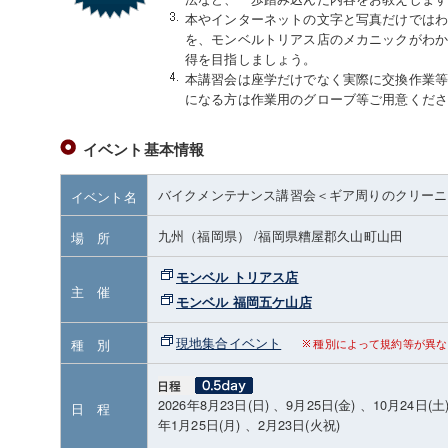
本やインターネットの文字と写真だけでは
を、モンベルトリアス店のメカニックがわ
得を目指しましょう。
本講習会は座学だけでなく実際に交換作業
になる方は作業用のグローブ等ご用意くだ
イベント基本情報
バイクメンテナンス講習会＜ギア周りのクリーニ
イベント名
九州（福岡県）
/福岡県糟屋郡久山町山田
場 所
モンベル トリアス店
主 催
モンベル 福岡五ケ山店
現地集合イベント
種 別
種別によって規約等が異な
2026年8月23日(日) 、9月25日(金) 、10月24日(土)
日 程
年1月25日(月) 、2月23日(火祝)