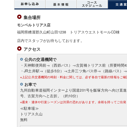
集合場所
モンベルトリアス店
福岡県糟屋郡久山町山田1238 トリアスウエストモールCD棟
店内でスタッフがお待ちしております。
アクセス
公共の交通機関で
・天神郵便局前→（西鉄バス）→古賀橋トリアス前（所要時間4
・JR土井駅→（徒歩5分）→土井三ツ角バス停→（路線バス）
※上記公共交通機関の時刻・料金に関しては、必ず各自で最新の情報をご確
お車で
九州自動車道福岡インターより国道201号を飯塚方向へ向け直進
号、古賀方向へと左折。（約10分）
※週末・連休や行楽シーズンは渋滞の恐れがあります。余裕を持ってご出発
≪駐車場≫
トリアス久山
無料