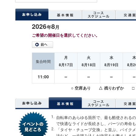
2026
8
年
月
ご希望の開催日を選択してください。
月
火
水
集合時間
8月17日
8月18日
8月19日
8月2
－
－
－
11:00
○ 空席あり △ 残りわずか □
自転車のあらゆる箇所で、最も酷使される
で快適なライドが長続きし、パーツの寿命
「タイヤ・チューブ交換」と並ぶ、バイク
法など、一歩踏み込んだ内容をお教えしま