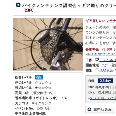
バイクメンテナンス講習会＜ギア周りのクリ
ギア周りのメンテ
チェーンの洗浄・
ランクの取り外し
戦！メンテナンス
心者の方もぜひご
¥3,80
参加料金
※
詳しい料金についてはこ
モンベル 
主催
九州（福
開催地域
現地集合
種別
総合レベル
初級
☆☆☆☆☆
体力レベル
2026年8月23日(
★☆☆☆☆
技術レベル
(水)、12月20日(
4名（最少催行2名）
定員
1:4
引率者比率（ガイドレシオ）
※
詳しい日程について
サイクリング
カテゴリ
U40TQ2
イベントNo.
中学生以上参加可能