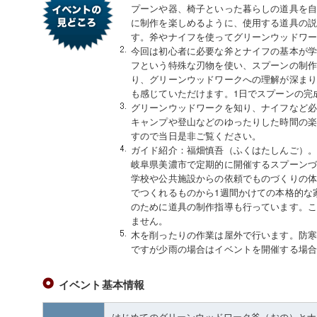
プーンや器、椅子といった暮らしの道具を
に制作を楽しめるように、使用する道具の
す。斧やナイフを使ってグリーンウッドワ
今回は初心者に必要な斧とナイフの基本が
フという特殊な刃物を使い、スプーンの制
り、グリーンウッドワークへの理解が深ま
も感じていただけます。1日でスプーンの完
グリーンウッドワークを知り、ナイフなど
キャンプや登山などのゆったりした時間の
すので当日是非ご覧ください。
ガイド紹介：福畑慎吾（ふくはたしんご）
岐阜県美濃市で定期的に開催するスプーン
学校や公共施設からの依頼でものづくりの体
でつくれるものから1週間かけての本格的な
のために道具の制作指導も行っています。
ません。
木を削ったりの作業は屋外で行います。防
ですが少雨の場合はイベントを開催する場
イベント基本情報
はじめてのグリーンウッドワーク斧（おの）とナ