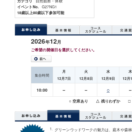
自然観察・体験
カテゴリ
G27NG1
イベントNo.
18歳以上80歳以下参加可能
2026
12
年
月
ご希望の開催日を選択してください。
月
火
水
集合時間
12月7日
12月8日
12月9日
12月
－
－
○
10:00
○ 空席あり △ 残りわずか □
グリーンウッドワークの魅力は、庭木や森