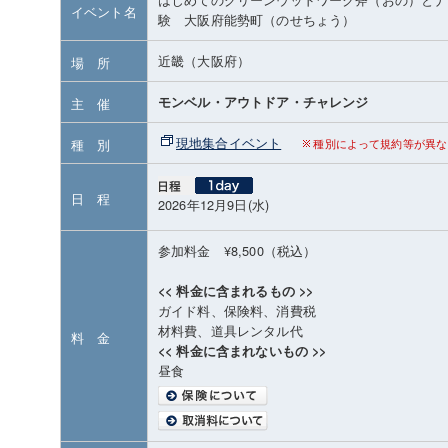
イベント名
験 大阪府能勢町（のせちょう）
近畿（大阪府）
場 所
モンベル・アウトドア・チャレンジ
主 催
現地集合イベント
種 別
種別によって規約等が異な
日 程
2026年12月9日(水)
参加料金 ¥8,500（税込）
<< 料金に含まれるもの >>
ガイド料、保険料、消費税
材料費、道具レンタル代
料 金
<< 料金に含まれないもの >>
昼食