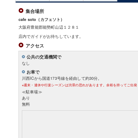
集合場所
cafe soto（カフェソト）
大阪府豊能郡能勢町山辺１２８１
店内でガイドがお待ちしています。
アクセス
公共の交通機関で
なし
お車で
川西ICから国道173号線を経由して約30分。
※週末・連休や行楽シーズンは渋滞の恐れがあります。余裕を持ってご出発
≪駐車場≫
あり
無料