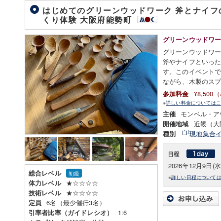
はじめてのグリーンウッドワーク 斧とナイフ
くり体験 大阪府能勢町
グリーンウッドワ
グリーンウッドワ
斧やナイフといっ
す。このイベント
ながら、木製のス
¥8,50
参加料金
※
詳しい料金についてはこ
モンベル・ア
主催
近畿（大
開催地域
現地集合
種別
2026年12月9日(水
総合レベル
初級
※
詳しい日程について
★☆☆☆☆
体力レベル
★☆☆☆☆
技術レベル
6名（最少催行3名）
定員
1:6
引率者比率（ガイドレシオ）