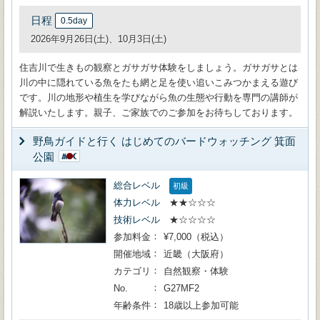
日程
0.5day
2026年9月26日(土)、10月3日(土)
住吉川で生きもの観察とガサガサ体験をしましょう。ガサガサとは
川の中に隠れている魚をたも網と足を使い追いこみつかまえる遊び
です。川の地形や植生を学びながら魚の生態や行動を専門の講師が
解説いたします。親子、ご家族でのご参加をお待ちしております。
野鳥ガイドと行く はじめてのバードウォッチング 箕面
公園
総合レベル
初級
体力レベル
★★☆☆☆
技術レベル
★☆☆☆☆
参加料金
¥7,000（税込）
開催地域
近畿（大阪府）
カテゴリ
自然観察・体験
No.
G27MF2
年齢条件
18歳以上参加可能