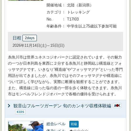
開催地域
北陸（新潟県）
カテゴリ
トレッキング
No.
T17I03
年齢条件
中学生以上75歳以下参加可能
日程
2days
2026年11月14日(土)～15日(日)
糸魚川市は世界ユネスコジオパークに認定されています。その魅力
の一つが日本列島を東西に２分する糸魚川と静岡結ぶ構造線とフォ
ッサマグナです。いきなり”構造線”や”フォッサマグナ”といった専門
用語が出てきましたが、糸魚川ではそのフォッサマグナや構造線に
ついて詳しく学びながら、実際に断層を観察することができます。
また、構造線に沿った塩の道の一部を歩く体験もできます。糸魚川
市はモンベルフレンドジオパークで各種の優待を受けられます。
観音山フルーツガーデン 旬のカンキツ収穫体験編
総合レベル
初級
体力レベル
★☆☆☆☆