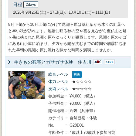
日程
2days
2026年9月26日(土)～27日(日)、10月10日(土)～11日(日)
9月下旬から10月上旬にかけて尾瀬ヶ原は草紅葉から木々の紅葉へ
と早い秋が訪れます。池塘に映る秋の空や雲を見ながら至仏山と燧
ヶ岳に挟まれた尾瀬ヶ原をゆっくりと観察します。尾瀬ヶ原のそば
にある山小屋に泊まり、夕方から陽が沈むまでの時間や朝霧に包ま
れた早朝の尾瀬ヶ原に流れる静かな時間を満喫しませんか。
生きもの観察とガサガサ体験 住吉川
総合レベル
初級
体力レベル
★☆☆☆☆
技術レベル
★☆☆☆☆
参加料金
¥4,000（税込）
子供料金
¥3,000（税込）
開催地域
近畿（兵庫県）
カテゴリ
自然観察・体験
No.
G28D01
年齢条件
4歳以上70歳以下参加可能