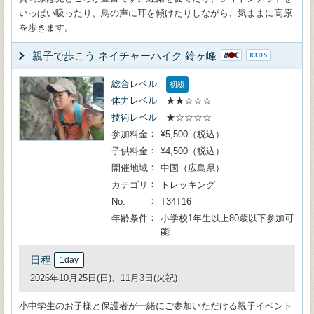
いっぱい吸ったり、鳥の声に耳を傾けたりしながら、気ままに高原
を歩きます。
親子で歩こう ネイチャーハイク 鈴ヶ峰
総合レベル
初級
体力レベル
★★☆☆☆
技術レベル
★☆☆☆☆
参加料金
¥5,500（税込）
子供料金
¥4,500（税込）
開催地域
中国（広島県）
カテゴリ
トレッキング
No.
T34T16
年齢条件
小学校1年生以上80歳以下参加可
能
日程
1day
2026年10月25日(日)、11月3日(火祝)
小中学生のお子様と保護者が一緒にご参加いただける親子イベント