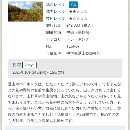
総合レベル
初級
体力レベル
★★☆☆☆
技術レベル
★☆☆☆☆
旅行代金
¥42,000（税込）
開催地域
中部（長野県）
カテゴリ
トレッキング
No.
T16R07
年齢条件
中学生以上参加可能
日程
2days
2026年10月14日(水)～15日(木)
登山やハイキングは、ただ歩くだけで楽しいものです。でもそんな
とき花や野鳥の名前や生態を知っていたら、山歩きはもっと楽しく
なります。山野草や高山植物、山の鳥などを歩きながらゆっくり見
てまわります。これから花や鳥の名前を覚えようとしている方、も
っと深く知りたい方、自然に親しみたい方ぜひご参加ください。乗
鞍の自然をまるごと楽しむ「花鳥風月」の2日間です。初めての方
も大歓迎。白濁した温泉もお勧めです。