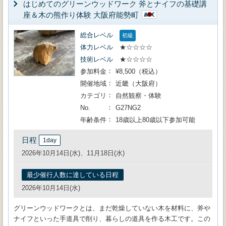
はじめてのグリーンウッドワーク 斧とナイフの基礎講
座＆木の熊作り体験 大阪府能勢町
総合レベル
初級
体力レベル
★☆☆☆☆
技術レベル
★☆☆☆☆
参加料金
¥8,500（税込）
開催地域
近畿（大阪府）
カテゴリ
自然観察・体験
No.
G27NG2
年齢条件
18歳以上80歳以下参加可能
日程
1day
2026年10月14日(水)、11月18日(水)
最少催行人数に達している日程
2026年10月14日(水)
グリーンウッドワークとは、まだ乾燥していない木を材料に、斧や
ナイフといった手道具で削り、暮らしの道具を作る木工です。この