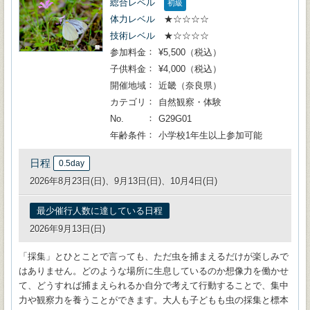
総合レベル
初級
体力レベル
★☆☆☆☆
技術レベル
★☆☆☆☆
参加料金
¥5,500（税込）
子供料金
¥4,000（税込）
開催地域
近畿（奈良県）
カテゴリ
自然観察・体験
No.
G29G01
年齢条件
小学校1年生以上参加可能
日程
0.5day
2026年8月23日(日)、9月13日(日)、10月4日(日)
最少催行人数に達している日程
2026年9月13日(日)
「採集」とひとことで言っても、ただ虫を捕まえるだけが楽しみで
はありません。どのような場所に生息しているのか想像力を働かせ
て、どうすれば捕まえられるか自分で考えて行動することで、集中
力や観察力を養うことができます。大人も子どもも虫の採集と標本