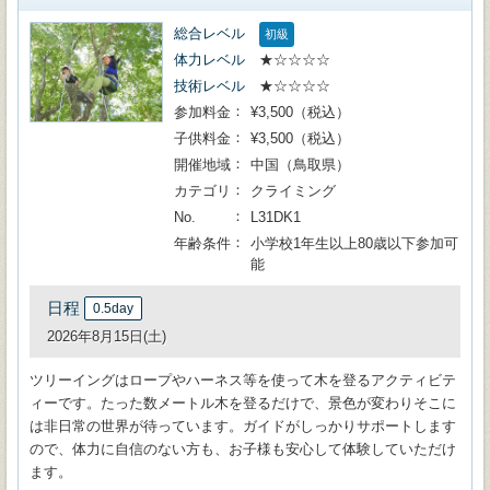
総合レベル
初級
体力レベル
★☆☆☆☆
技術レベル
★☆☆☆☆
参加料金
¥3,500（税込）
子供料金
¥3,500（税込）
開催地域
中国（鳥取県）
カテゴリ
クライミング
No.
L31DK1
年齢条件
小学校1年生以上80歳以下参加可
能
日程
0.5day
2026年8月15日(土)
ツリーイングはロープやハーネス等を使って木を登るアクティビテ
ィーです。たった数メートル木を登るだけで、景色が変わりそこに
は非日常の世界が待っています。ガイドがしっかりサポートします
ので、体力に自信のない方も、お子様も安心して体験していただけ
ます。