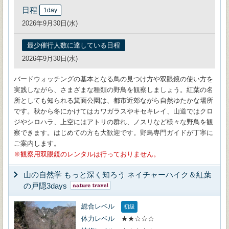
日程
1day
2026年9月30日(水)
最少催行人数に達している日程
2026年9月30日(水)
バードウォッチングの基本となる鳥の見つけ方や双眼鏡の使い方を
実践しながら、さまざまな種類の野鳥を観察しましょう。紅葉の名
所としても知られる箕面公園は、都市近郊ながら自然ゆたかな場所
です。秋から冬にかけてはカワガラスやキセキレイ、山道ではクロ
ジやシロハラ、上空にはアトリの群れ、ノスリなど様々な野鳥を観
察できます。はじめての方も大歓迎です。野鳥専門ガイドが丁寧に
ご案内します。
観察用双眼鏡のレンタルは行っておりません。
山の自然学 もっと深く知ろう ネイチャーハイク＆紅葉
の戸隠3days
総合レベル
初級
体力レベル
★★☆☆☆