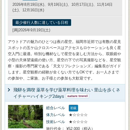
2026年8月19日(水)、9月19日(土)、10月17日(土)、11月14日
(土)、12月16日(水)
最少催行人数に達している日程
[満]2026年9月19日(土)
アウトドアの魅力のひとつは夜の星空。福岡市近郊では有数の星見
スポットの五ケ山クロスベースはアクセスもロケーションも良く星
空入門に最適。特別な機材なしで星空を楽しむ方法から、双眼鏡や
小型の天体望遠鏡の使い方、星空の下での写真撮影などを、星空観
察・撮影の専門家である「天文リフレクションズ」編集長がガイド
します。星空観察の経験が全くない方でもOKです。お一人さまで
の参加や、ご家族、お子様との参加も大歓迎です。
飛騨を満喫 薬草を学び薬草料理を味わい 里山を歩くネ
イチャーハイキング2days
総合レベル
初級
体力レベル
★☆☆☆☆
技術レベル
★☆☆☆☆
旅行代金
¥52,000（税込）