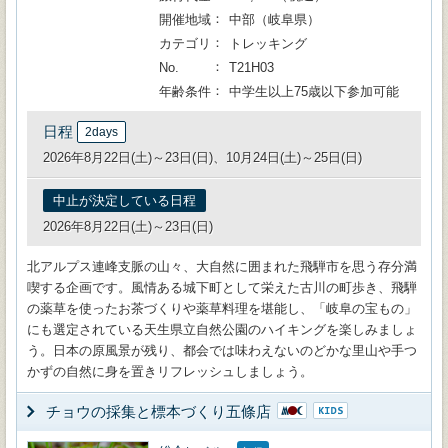
開催地域
中部（岐阜県）
カテゴリ
トレッキング
No.
T21H03
年齢条件
中学生以上75歳以下参加可能
日程
2days
2026年8月22日(土)～23日(日)、10月24日(土)～25日(日)
中止が決定している日程
2026年8月22日(土)～23日(日)
北アルプス連峰支脈の山々、大自然に囲まれた飛騨市を思う存分満
喫する企画です。風情ある城下町として栄えた古川の町歩き、飛騨
の薬草を使ったお茶づくりや薬草料理を堪能し、「岐阜の宝もの」
にも選定されている天生県立自然公園のハイキングを楽しみましょ
う。日本の原風景が残り、都会では味わえないのどかな里山や手つ
かずの自然に身を置きリフレッシュしましょう。
チョウの採集と標本づくり五條店