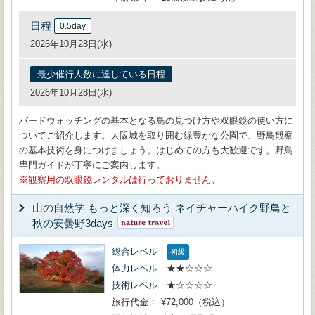
日程
0.5day
2026年10月28日(水)
最少催行人数に達している日程
2026年10月28日(水)
バードウォッチングの基本となる鳥の見つけ方や双眼鏡の使い方に
ついてご紹介します。大阪城を取り囲む緑豊かな公園で、野鳥観察
の基本技術を身につけましょう。はじめての方も大歓迎です。野鳥
専門ガイドが丁寧にご案内します。
観察用の双眼鏡レンタルは行っておりません。
山の自然学 もっと深く知ろう ネイチャーハイク野鳥と
秋の安曇野3days
総合レベル
初級
体力レベル
★★☆☆☆
技術レベル
★☆☆☆☆
旅行代金
¥72,000（税込）