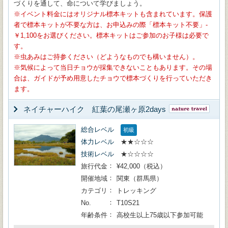
づくりを通して、命について学びましょう。
イベント料金にはオリジナル標本キットも含まれています。保護
者で標本キットが不要な方は、お申込みの際「標本キット不要」-
￥1,100をお選びください。標本キットはご参加のお子様は必要で
す。
※虫あみはご持参ください（どようなものでも構いません）。
※気候によって当日チョウが採集できないこともあります。その場
合は、ガイドが予め用意したチョウで標本づくりを行っていただき
ます。
ネイチャーハイク 紅葉の尾瀬ヶ原2days
総合レベル
初級
体力レベル
★★☆☆☆
技術レベル
★☆☆☆☆
旅行代金
¥42,000（税込）
開催地域
関東（群馬県）
カテゴリ
トレッキング
No.
T10S21
年齢条件
高校生以上75歳以下参加可能