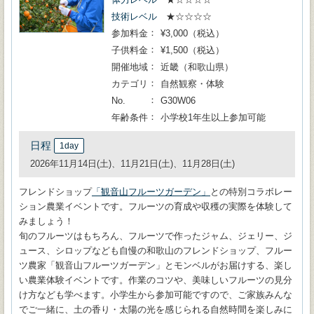
技術レベル
★☆☆☆☆
参加料金
¥3,000（税込）
子供料金
¥1,500（税込）
開催地域
近畿（和歌山県）
カテゴリ
自然観察・体験
No.
G30W06
年齢条件
小学校1年生以上参加可能
日程
1day
2026年11月14日(土)、11月21日(土)、11月28日(土)
フレンドショップ
「観音山フルーツガーデン」
との特別コラボレー
ション農業イベントです。フルーツの育成や収穫の実際を体験して
みましょう！
旬のフルーツはもちろん、フルーツで作ったジャム、ジェリー、ジ
ュース、シロップなども自慢の和歌山のフレンドショップ、フルー
ツ農家「観音山フルーツガーデン」とモンベルがお届けする、楽し
い農業体験イベントです。作業のコツや、美味しいフルーツの見分
け方なども学べます。小学生から参加可能ですので、ご家族みんな
でご一緒に、土の香り・太陽の光を感じられる自然時間を楽しみに