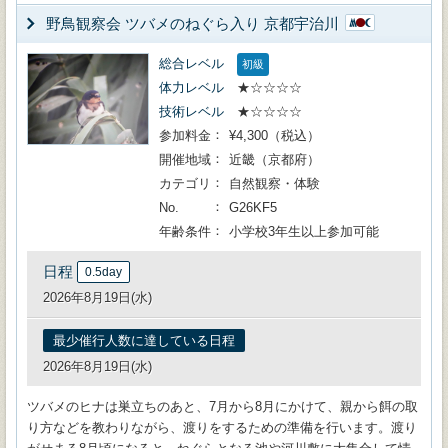
野鳥観察会 ツバメのねぐら入り 京都宇治川
総合レベル
初級
体力レベル
★☆☆☆☆
技術レベル
★☆☆☆☆
参加料金
¥4,300（税込）
開催地域
近畿（京都府）
カテゴリ
自然観察・体験
No.
G26KF5
年齢条件
小学校3年生以上参加可能
日程
0.5day
2026年8月19日(水)
最少催行人数に達している日程
2026年8月19日(水)
ツバメのヒナは巣立ちのあと、7月から8月にかけて、親から餌の取
り方などを教わりながら、渡りをするための準備を行います。渡り