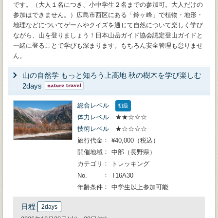
です。（大人１名につき、小中学生２名までの参加可。大人だけの
参加はできません。）広島市西区にある「鈴ヶ峰」で植物・地形・
地理などについてゲームやクイズを通じて自然について楽しく学び
ながら、山を登りましょう！日本山岳ガイド協会認定登山ガイドと
一緒に登ることで学びも深まります。もちろん安全管理も怠りませ
ん。
山の自然学 もっと知ろう上高地 秋の樹木を学び楽しむ
2days
総合レベル
初級
体力レベル
★★☆☆☆
技術レベル
★☆☆☆☆
旅行代金
¥40,000（税込）
開催地域
中部（長野県）
カテゴリ
トレッキング
No.
T16A30
年齢条件
中学生以上参加可能
日程
2days