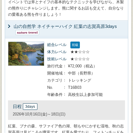
イベントでは斧とナイフの基本的なテクニックを学びながら、木製
の熊作りにチャレンジします。熊に関するお話も交えて、自分なり
の愛着ある熊を作りましょう！
山の自然学 ネイチャーハイク 紅葉の志賀高原3days
総合レベル
初級
体力レベル
★★☆☆☆
技術レベル
★☆☆☆☆
旅行代金
¥72,000（税込）
開催地域
中部（長野県）
カテゴリ
トレッキング
No.
T16B03
年齢条件
高校生以上参加可能
日程
3days
2026年10月16日(金)～18日(日)
紅葉、ブナの森、サファイア色の湖、朝もやにかすむ湿地、秋の志
賀高原は見どころが豊富です。紅葉を愛でたり、フィトンチッドを