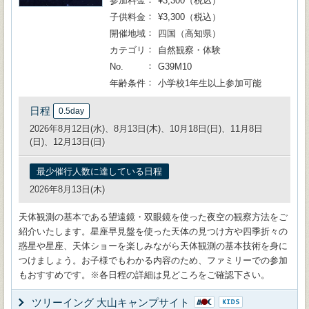
参加料金
¥3,300（税込）
子供料金
¥3,300（税込）
開催地域
四国（高知県）
カテゴリ
自然観察・体験
No.
G39M10
年齢条件
小学校1年生以上参加可能
日程
0.5day
2026年8月12日(水)、8月13日(木)、10月18日(日)、11月8日
(日)、12月13日(日)
最少催行人数に達している日程
2026年8月13日(木)
天体観測の基本である望遠鏡・双眼鏡を使った夜空の観察方法をご
紹介いたします。星座早見盤を使った天体の見つけ方や四季折々の
惑星や星座、天体ショーを楽しみながら天体観測の基本技術を身に
つけましょう。お子様でもわかる内容のため、ファミリーでの参加
もおすすめです。※各日程の詳細は見どころをご確認下さい。
ツリーイング 大山キャンプサイト