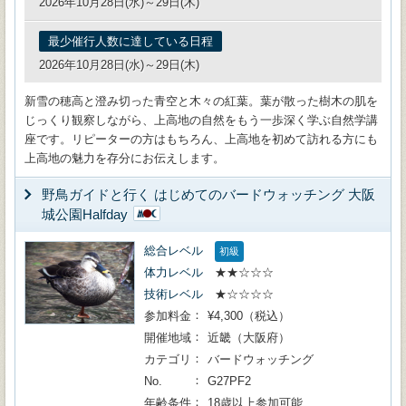
2026年10月28日(水)～29日(木)
最少催行人数に達している日程
2026年10月28日(水)～29日(木)
新雪の穂高と澄み切った青空と木々の紅葉。葉が散った樹木の肌を
じっくり観察しながら、上高地の自然をもう一歩深く学ぶ自然学講
座です。リピーターの方はもちろん、上高地を初めて訪れる方にも
上高地の魅力を存分にお伝えします。
野鳥ガイドと行く はじめてのバードウォッチング 大阪
城公園Halfday
総合レベル
初級
体力レベル
★★☆☆☆
技術レベル
★☆☆☆☆
参加料金
¥4,300（税込）
開催地域
近畿（大阪府）
カテゴリ
バードウォッチング
No.
G27PF2
年齢条件
18歳以上参加可能