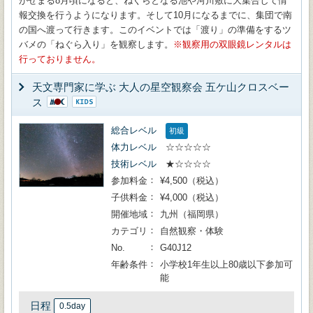
がせまる8月頃になると、ねぐらとなる池や河川敷に大集合して情
報交換を行うようになります。そして10月になるまでに、集団で南
の国へ渡って行きます。このイベントでは「渡り」の準備をするツ
バメの「ねぐら入り」を観察します。
観察用の双眼鏡レンタルは
行っておりません。
天文専門家に学ぶ 大人の星空観察会 五ケ山クロスベー
ス
総合レベル
初級
体力レベル
☆☆☆☆☆
技術レベル
★☆☆☆☆
参加料金
¥4,500（税込）
子供料金
¥4,000（税込）
開催地域
九州（福岡県）
カテゴリ
自然観察・体験
No.
G40J12
年齢条件
小学校1年生以上80歳以下参加可
能
日程
0.5day