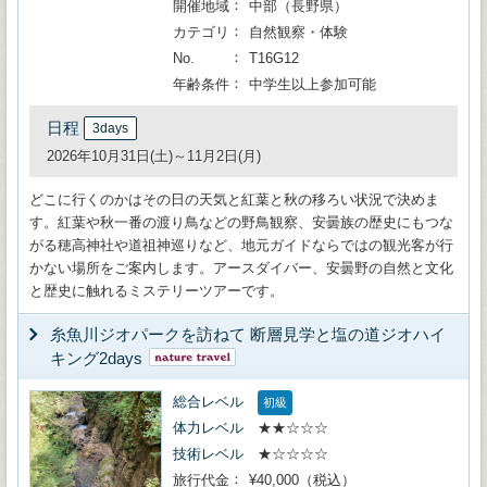
開催地域
中部（長野県）
カテゴリ
自然観察・体験
No.
T16G12
年齢条件
中学生以上参加可能
日程
3days
2026年10月31日(土)～11月2日(月)
どこに行くのかはその日の天気と紅葉と秋の移ろい状況で決めま
す。紅葉や秋一番の渡り鳥などの野鳥観察、安曇族の歴史にもつな
がる穂高神社や道祖神巡りなど、地元ガイドならではの観光客が行
かない場所をご案内します。アースダイバー、安曇野の自然と文化
と歴史に触れるミステリーツアーです。
糸魚川ジオパークを訪ねて 断層見学と塩の道ジオハイ
キング2days
総合レベル
初級
体力レベル
★★☆☆☆
技術レベル
★☆☆☆☆
旅行代金
¥40,000（税込）