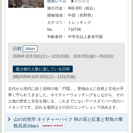
技術レベル
★☆☆☆☆
旅行代金
¥68,000（税込）
開催地域
中部（長野県）
カテゴリ
トレッキング
No.
T16T06
年齢条件
中学生以上参加可能
日程
3days
2026年10月10日(土)～12日(月祝)、10月23日(金)～25日(日)
最少催行人数に達している日程
[満]2026年10月10日(土)～12日(月祝)
古代から現代に続く信仰の地「戸隠」。聖地ゆえに自然と文化が手
厚く守られてきました。ネイチャーウォッチングをしながら、その
土地の歴史と文化を感じる、これまでにないアースダイバー式のハ
イキングです。訪れる場所はその日のコンデションで決めます。
山の自然学 ネイチャーハイク 秋の花と紅葉と野鳥の乗
鞍高原2days