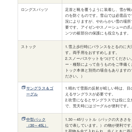
ロングスパッツ
足首と靴を覆うように装着し、雪が靴
のを防ぐものです。雪山では必需品で
況によりますが、やわらかい雪の場所
要です。アイゼンやスノーシューの爪
ンツの裾部分の保護にも役立ちます。
ストック
1.雪上歩行時にバランスをとるのに大
す。両手用をおすすめします。
2.スノーバスケットをつけてください
ー・種類によって合うものをご準備く
トック本体と別売の場合もありますの
ださい。）
サングラス＆ゴ
1.晴れて雪面の反射が眩しい時は、目
ーグル
えるサングラスが必要です。
2.吹雪になるとサングラスでは役に立
で、荒天時にはゴーグルが便利です。
中型パック
1.30～45リットル（パックの大きさ
（30～45L）
位で表しています。）の物が便利です
2.荷物を全て入れられ、歩くときに両