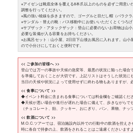
※アイゼンは靴底全体を覆える8本爪以上のものを必ずご用意い
調整を行ってください。
※風の強い稜線を歩きますので、ゴーグルと目だし帽（バラク
※サンダル・替えの靴：バス移動中にお使いいただくとくつろげ
※サブザック・アタックザック：登山に必要のないお荷物は山
必要な装備が入る容量をお持ちください。
※お風呂セット：山小屋、2日目下山後お風呂に入れます。山小
ので小分けにしておくと便利です。
<< ご参加の皆様へ >>
登山では万一の事故や天候の急変等、最悪の状況に陥った場合
を準備しておくことが大切です。上記リストはそうした状況に
当日の天候や状況によって使用せずに終わる物もありますが、
<< 食事について >>
◆イベント料金に含まれる食事については料金欄をご確認くだ
◆天候が悪い場合や進行が遅れた場合に備えて、歩きながらで
（チョコレート、飴、クッキー、おにぎり、パン、果物、ナッ
<< 飲酒について >>
M.O.C.ツアーでは、宿泊施設内以外での行動中の飲酒を控え
時に各自で持参の上、飲酒をされることはご遠慮くださいます