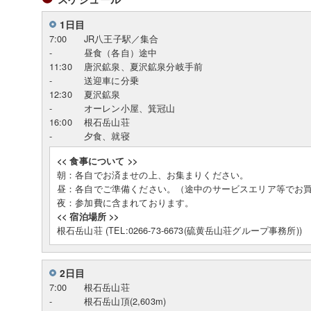
1日目
7:00
JR八王子駅／集合
-
昼食（各自）途中
11:30
唐沢鉱泉、夏沢鉱泉分岐手前
-
送迎車に分乗
12:30
夏沢鉱泉
-
オーレン小屋、箕冠山
16:00
根石岳山荘
-
夕食、就寝
<< 食事について >>
朝：各自でお済ませの上、お集まりください。
昼：各自でご準備ください。（途中のサービスエリア等でお
夜：参加費に含まれております。
<< 宿泊場所 >>
根石岳山荘 (TEL:0266-73-6673(硫黄岳山荘グループ事務所))
2日目
7:00
根石岳山荘
-
根石岳山頂(2,603m)