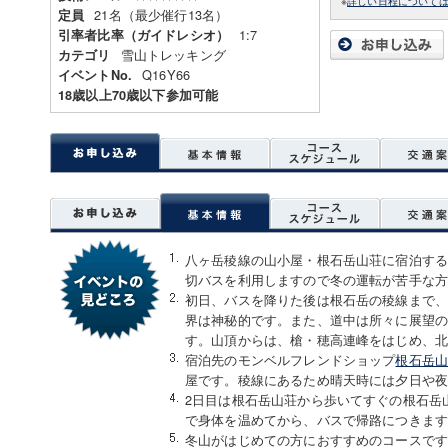
※
詳しい日程について
21名（最少催行13名）
定員
1:7
引率者比率（ガイドレシオ）
雪山トレッキング
カテゴリ
Q16Y66
イベントNo.
18歳以上70歳以下参加可能
八ヶ岳稜線の山小屋・根石岳山荘に宿泊する
切バスを利用しますので冬の運転が苦手な
初日、バスを降りた後は根石岳の稜線まで
界は神秘的です。また、道中は所々に展望
す。山頂からは、槍・穂高連峰をはじめ、
宿泊先のモンベルフレンドショップ
根石岳
屋です。稜線にあるため晴天時には夕日や
2日目は根石岳山荘から歩いてすぐの根石岳
で身体を温めてから、バスで帰路につきま
冬山がはじめての方におすすめのコースですが