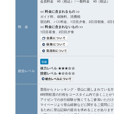
会員料金 ¥0（税込）
/
一般料金 ¥0（税込）
<< 料金に含まれるもの >>
ガイド料、保険料、消費税
宿泊料、バス料金、1日目夕食、2日目朝食、2日
料 金
<< 料金に含まれないもの >>
1日目昼食、2日目夕食
初級
体力レベル ★★★☆☆
総合レベル
技術レベル ★☆☆☆☆
普段からトレッキング・登山に親しまれている方
6時間程度の行程をコースタイム内で歩くことが
アイゼンでの歩行経験が無くてもご参加いただけ
マイページより登山経験などに関するご質問にご
るために登山記録の提出を求めることがあります