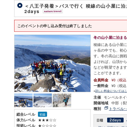
＜八王子発着＞バスで行く 稜線の山小屋に泊
2days
このイベントの申し込み受付は終了しました
冬の山小屋に泊ま
稜線にある山小屋
ヶ岳の中でも、初
す。冬の高山に挑
よければ、山頂か
などが眺望できま
ことができます。
¥0（税
会員料金
¥0（税
一般料金
※
詳しい料金についてはこ
モンベルネイ
主催
中部（長
開催地域
トラベル･
種別
総合レベル
初級
★★★☆☆
体力レベル
★☆☆☆☆
技術レベル