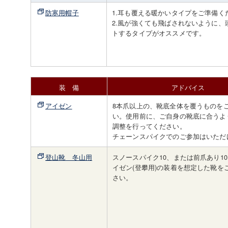
防寒用帽子
1.耳も覆える暖かいタイプをご準備く
2.風が強くても飛ばされないように、
トするタイプがオススメです。
装 備
アドバイス
アイゼン
8本爪以上の、靴底全体を覆うものを
い。使用前に、ご自身の靴底に合うよ
調整を行ってください。
チェーンスパイクでのご参加はいただ
登山靴 冬山用
スノースパイク10、または前爪あり10
イゼン(登攀用)の装着を想定した靴を
さい。