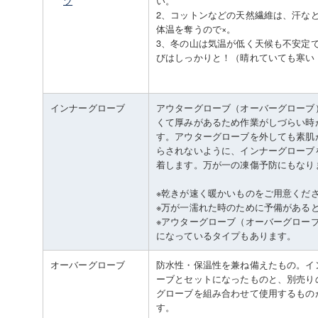
ツ
い。
2、コットンなどの天然繊維は、汗な
体温を奪うので×。
3、冬の山は気温が低く天候も不安定
びはしっかりと！（晴れていても寒い
インナーグローブ
アウターグローブ（オーバーグローブ
くて厚みがあるため作業がしづらい時
す。アウターグローブを外しても素肌
らされないように、インナーグローブ
着します。万が一の凍傷予防にもなり
※乾きが速く暖かいものをご用意くだ
※万が一濡れた時のために予備がある
※アウターグローブ（オーバーグロー
になっているタイプもあります。
オーバーグローブ
防水性・保温性を兼ね備えたもの。イ
ーブとセットになったものと、別売り
グローブを組み合わせて使用するもの
す。