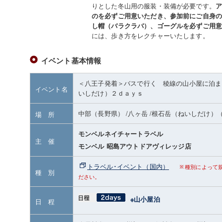
りとした冬山用の服装・装備が必要です。
ア
のを必ずご用意いただき、参加前にご自身
し帽（バラクラバ）、ゴーグルを必ずご用
には、歩き方をレクチャーいたします。
イベント基本情報
＜八王子発着＞バスで行く 稜線の山小屋に泊ま
イベント名
いしだけ）２ｄａｙｓ
中部（長野県）
/八ヶ岳
/根石岳（ねいしだけ）
場 所
モンベルネイチャートラベル
主 催
モンベル 昭島アウトドアヴィレッジ店
トラベル･イベント（国内）
種別によって
種 別
ださい。
※山小屋泊
日 程