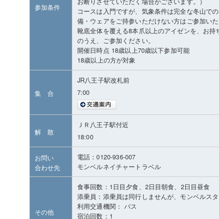
お断りさせていただく場合がございます。）
参加条件
コースは入門ですが、気象条件は完全な冬山での
備・ウェアをご持参いただけない方はご参加いた
靴底全体を覆える8本爪以上のアイゼンを、お持
のうえ、ご参加ください。
開催日時点 18歳以上70歳以下参加可能
18歳以上の方が対象
JR八王子駅改札前
7:00
集 合
ＪＲ八王子駅付近
解 散
18:00
電話：0120-936-007
お問い
モンベルネイチャートラベル
合わせ先
食事回数：1日目夕食、2日目朝食、2日目昼食
添乗員：添乗員は同行しませんが、モンベルスタ
利用交通機関： バス
その他
宿泊回数：1