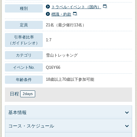
トラベル･イベント（国内）
種別
標識・約款
定員
21名（最少催行13名）
引率者比率
1:7
（ガイドレシオ）
カテゴリ
雪山トレッキング
イベントNo.
Q16Y66
18歳以上70歳以下参加可能
年齢条件
日程
2days
基本情報
コース・スケジュール