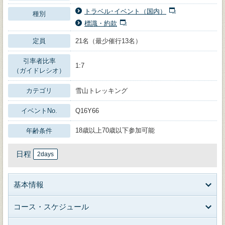
トラベル･イベント（国内）
種別
標識・約款
定員
21名（最少催行13名）
引率者比率
1:7
（ガイドレシオ）
カテゴリ
雪山トレッキング
イベントNo.
Q16Y66
18歳以上70歳以下参加可能
年齢条件
日程
2days
基本情報
コース・スケジュール