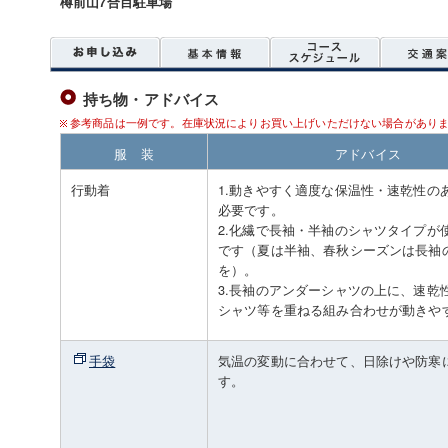
樽前山7合目駐車場
持ち物・アドバイス
参考商品は一例です。在庫状況によりお買い上げいただけない場合があり
服 装
アドバイス
行動着
1.動きやすく適度な保温性・速乾性の
必要です。
2.化繊で長袖・半袖のシャツタイプが
です（夏は半袖、春秋シーズンは長袖
を）。
3.長袖のアンダーシャツの上に、速乾
シャツ等を重ねる組み合わせが動きやすく
手袋
気温の変動に合わせて、日除けや防寒
す。