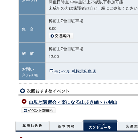
開催日時点 中学生以上75歳以下参加可能
未成年の方は保護者の方と一緒にご参加ください
樽前山7合目駐車場
8:00
集 合
樽前山7合目駐車場
解 散
12:00
お問い
モンベル 札幌北広島店
合わせ先
山歩き講習会＜楽になる山歩き編＞八剣山