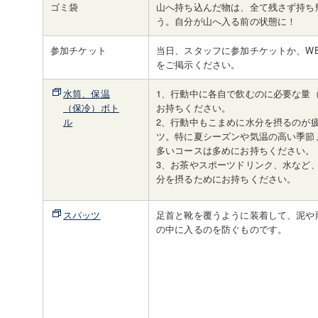
ゴミ袋
山へ持ち込んだ物は、全て残さず持ち
う。自分が山へ入る前の状態に！
参加チケット
当日、スタッフに参加チケットか、W
をご掲示ください。
水筒、保温
1、行動中に各自で飲むのに必要な量（
（保冷）ボト
お持ちください。
ル
2、行動中もこまめに水分を摂るのが
ツ。特に夏シーズンや気温の高い季節
多いコースは多めにお持ちください。
3、お茶やスポーツドリンク、水など
分を摂るためにお持ちください。
スパッツ
足首と靴を覆うように装着して、泥や
の中に入るのを防ぐものです。