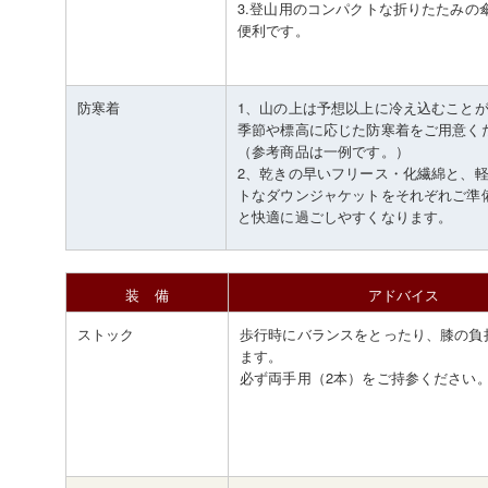
3.登山用のコンパクトな折りたたみの
便利です。
防寒着
1、山の上は予想以上に冷え込むこと
季節や標高に応じた防寒着をご用意く
（参考商品は一例です。）
2、乾きの早いフリース・化繊綿と、
トなダウンジャケットをそれぞれご準
と快適に過ごしやすくなります。
装 備
アドバイス
ストック
歩行時にバランスをとったり、膝の負
ます。
必ず両手用（2本）をご持参ください