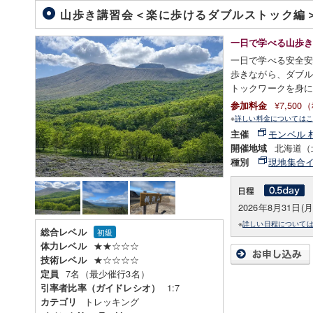
山歩き講習会＜楽に歩けるダブルストック編
一日で学べる山歩
一日で学べる安全
歩きながら、ダブ
トックワークを身
¥7,50
参加料金
※
詳しい料金についてはこ
モンベル 
主催
北海道（
開催地域
現地集合
種別
2026年8月31日(
※
詳しい日程について
総合レベル
初級
★★☆☆☆
体力レベル
★☆☆☆☆
技術レベル
7名（最少催行3名）
定員
1:7
引率者比率（ガイドレシオ）
トレッキング
カテゴリ