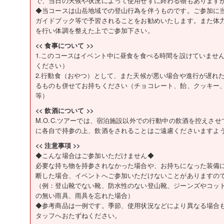
で、当日の天候や状況によって使用せずに終わる物もあります
◆当コースは山岳地域での登山行為を伴うものです。ご参加に
ガイドブック等で予習されることをお勧めいたします。また体
を行い体調を整えた上でご参加下さい。
<< 食事について >>
1.このコースはイベント中に昼食を食べる時間を設けていませ
ください）
2.行動食（おやつ）として、また天候が悪い場合や進行が遅れ
るものも併せてお持ちください（チョコレート、飴、クッキー
等）
<< 飲酒について >>
M.O.C.ツアーでは、宿泊施設以外での行動中の飲酒を控えさ
に各自で持参の上、飲酒をされることはご遠慮くださいますよ
<< 注意事項 >>
◆こんな場合はご参加いただけません◆
必要な持ち物を持参されなかった場合や、お持ちになった装備
断した場合、イベントへご参加いただけないことがありますの
（例：登山靴でない靴、防水性のない登山靴、ジーンズやコッ
の無い雨具、雨具を忘れた場合）
◆参考商品は一例です。季節、使用状況などにより異なる場合
タッフへおたずねください。