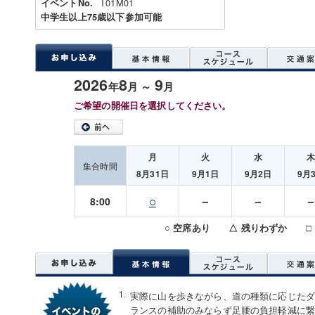
T01M01
イベントNo.
中学生以上75歳以下参加可能
2026
8
9
年
月 ～
月
ご希望の開催日を選択してください。
月
火
水
集合時間
8月31日
9月1日
9月2日
9月
○
－
－
8:00
○ 空席あり △ 残りわずか □
実際に山を歩きながら、道の種類に応じた
ランスの補助のみならず足腰の負担軽減に