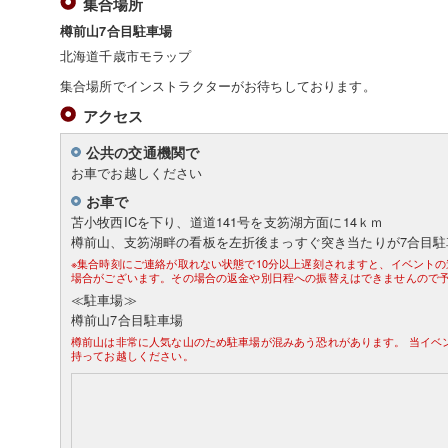
集合場所
樽前山7合目駐車場
北海道千歳市モラップ
集合場所でインストラクターがお待ちしております。
アクセス
公共の交通機関で
お車でお越しください
お車で
苫小牧西ICを下り、道道141号を支笏湖方面に14ｋｍ
樽前山、支笏湖畔の看板を左折後まっすぐ突き当たりが7合目駐
※集合時刻にご連絡が取れない状態で10分以上遅刻されますと、イベント
場合がございます。その場合の返金や別日程への振替えはできませんので
≪駐車場≫
樽前山7合目駐車場
樽前山は非常に人気な山のため駐車場が混みあう恐れがあります。 当イベ
持ってお越しください。