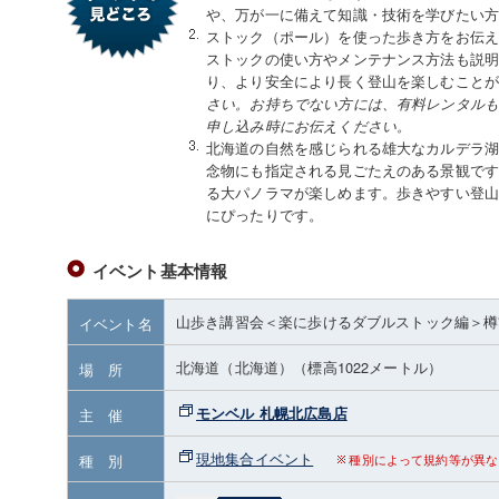
や、万が一に備えて知識・技術を学びたい
ストック（ポール）を使った歩き方をお伝
ストックの使い方やメンテナンス方法も説
り、より安全により長く登山を楽しむこと
さい。お持ちでない方には、有料レンタル
申し込み時にお伝えください。
北海道の自然を感じられる雄大なカルデラ
念物にも指定される見ごたえのある景観で
る大パノラマが楽しめます。歩きやすい登
にぴったりです。
イベント基本情報
山歩き講習会＜楽に歩けるダブルストック編＞樽
イベント名
北海道（北海道）
（標高1022メートル）
場 所
モンベル 札幌北広島店
主 催
現地集合イベント
種 別
種別によって規約等が異な