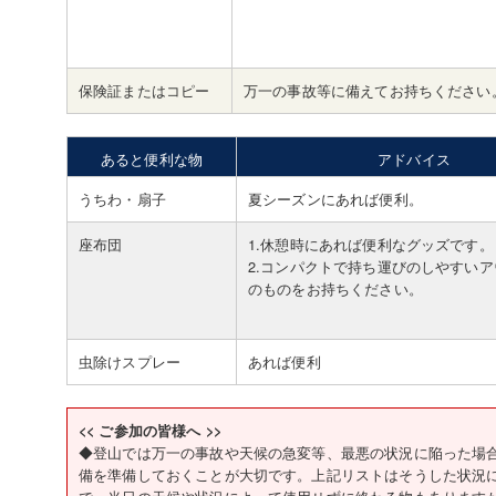
保険証またはコピー
万一の事故等に備えてお持ちください
あると便利な物
アドバイス
うちわ・扇子
夏シーズンにあれば便利。
座布団
1.休憩時にあれば便利なグッズです。
2.コンパクトで持ち運びのしやすい
のものをお持ちください。
虫除けスプレー
あれば便利
<< ご参加の皆様へ >>
◆登山では万一の事故や天候の急変等、最悪の状況に陥った場
備を準備しておくことが大切です。上記リストはそうした状況