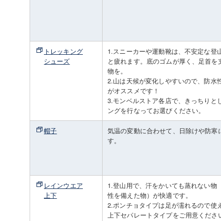
トレッキング
1.スニーカーや運動靴は、不安定な登
シューズ
と疲れます。底のゴムが厚く、足首を
物を。
2.山は天候が変化しやすいので、防水
がオススメです！
3.モンベルストア各店で、きっちりと
ングを行なってお選びください。
帽子
気温の変動に合わせて、日除けや防寒
す。
レインウエア
1.登山用で、汗をかいても蒸れない物
上下
性を備えた物）が快適です。
2.ポンチョタイプは足が濡れるので使
上下セパレートタイプをご用意くださ