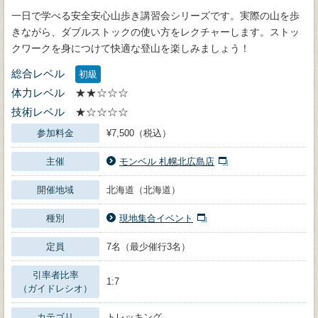
一日で学べる安全安心山歩き講習会シリーズです。実際の山を歩
きながら、ダブルストックの使い方をレクチャーします。ストッ
クワークを身につけて快適な登山を楽しみましょう！
総合レベル
初級
体力レベル
★★☆☆☆
技術レベル
★☆☆☆☆
参加料金
¥7,500（税込）
主催
モンベル 札幌北広島店
開催地域
北海道（北海道）
種別
現地集合イベント
定員
7名（最少催行3名）
引率者比率
1:7
（ガイドレシオ）
カテゴリ
トレッキング