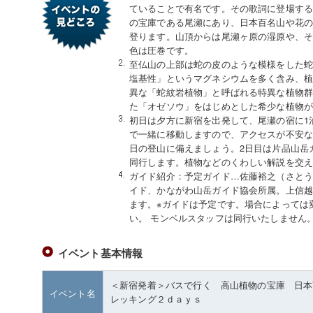
ていることで有名です。その歌詞に登場す
の宝庫である尾瀬にあり、日本百名山や花
登ります。山頂からは尾瀬ヶ原の湿原や、
色は圧巻です。
至仏山の上部は蛇の皮のような模様をした
塩基性」というマグネシウムを多く含み、
異な「蛇紋岩植物」と呼ばれる特異な植物
た「オゼソウ」をはじめとした希少な植物
初日は夕方に新宿を出発して、尾瀬の宿に1
で一緒に移動しますので、アクセスが不安
日の登山に備えましょう。2日目は片品山岳
同行します。植物などのくわしい解説を交
ガイド紹介：予定ガイド…佐藤裕之（さとう
イド、かながわ山岳ガイド協会所属。上信
ます。※ガイドは予定です。場合によっては
い。 モンベルスタッフは同行いたしません
イベント基本情報
＜新宿発着＞バスで行く 高山植物の宝庫 日本
イベント名
レッキング２ｄａｙｓ