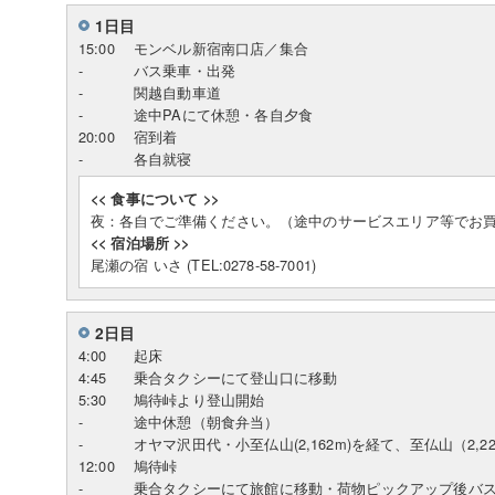
1日目
15:00
モンベル新宿南口店／集合
-
バス乗車・出発
-
関越自動車道
-
途中PAにて休憩・各自夕食
20:00
宿到着
-
各自就寝
<< 食事について >>
夜：各自でご準備ください。（途中のサービスエリア等でお
<< 宿泊場所 >>
尾瀬の宿 いさ (TEL:0278-58-7001)
2日目
4:00
起床
4:45
乗合タクシーにて登山口に移動
5:30
鳩待峠より登山開始
-
途中休憩（朝食弁当）
-
オヤマ沢田代・小至仏山(2,162m)を経て、至仏山（2,2
12:00
鳩待峠
-
乗合タクシーにて旅館に移動・荷物ピックアップ後バ