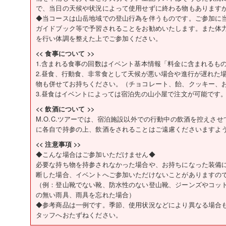
で、当日の天候や状況によって使用せずに終わる物もあります
◆当コースは山岳地域での登山行為を伴うものです。ご参加に
ガイドブック等で予習されることをお勧めいたします。また体
を行い体調を整えた上でご参加ください。
<< 食事について >>
1.含まれる食事の回数はイベント基本情報「料金に含まれるも
2.昼食、行動食、非常食として天候が悪い場合や進行が遅れた
物も併せてお持ちください。（チョコレート、飴、クッキー、
3.昼食はイベントによっては宿泊先の山小屋で注文が可能です
<< 飲酒について >>
M.O.C.ツアーでは、宿泊施設以外での行動中の飲酒を控えさ
に各自で持参の上、飲酒をされることはご遠慮くださいますよ
<< 注意事項 >>
◆こんな場合はご参加いただけません◆
必要な持ち物を持参されなかった場合や、お持ちになった装備
断した場合、イベントへご参加いただけないことがありますの
（例：登山靴でない靴、防水性のない登山靴、ジーンズやコッ
の無い雨具、雨具を忘れた場合）
◆参考商品は一例です。季節、使用状況などにより異なる場合
タッフへおたずねください。