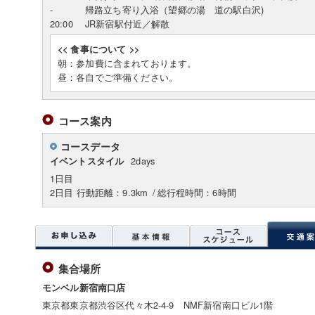
-
帰路立ち寄り入浴（望郷の湯 道の駅白沢)
20:00
JR新宿駅付近／解散
<< 食事について >>
朝：参加費に含まれております。
昼：各自でご準備ください。
コース案内
コースデータ
2days
イベントスタイル
1日目
2日目 行動距離：9.3km
/
総行程時間：6時間
集合場所
モンベル新宿南口店
東京都東京都渋谷区代々木2-4-9 NMF新宿南口ビル1階