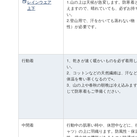
レインウエア
1.山の上は天候が急変します。防寒着
上下
えますので、晴れていても、必ずお持
い。
2.登山用で、汗をかいても蒸れない物
性）が必要です。
行動着
1、乾きが速く暖かいものを必ず着用
い。
2、コットンなどの天然繊維は、汗な
体温を奪い寒くなるので×。
3、山の上や春秋の朝晩は冷え込みま
じて防寒着もご準備ください。
中間着
行動中の肌寒い時や、休憩中などに、
ャツ）の上に羽織ります。防風性・保