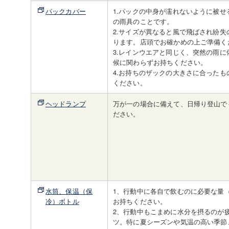
パックカバー
1.パックの中身が濡れないように被せ
の雨具のことです。
2.サイズが異なると風で飛ばされ紛失
ります。店頭でお確かめの上ご準備く
3.レインウエアと同じく、突然の雨に
候に関わらずお持ちください。
4.お持ちのザックの大きさに合ったも
ください。
ヘッドランプ
万が一の場合に備えて、日帰り登山で
ださい。
水筒、保温（保
1、行動中に各自で飲むのに必要な量（
冷）ボトル
お持ちください。
2、行動中もこまめに水分を摂るのが
ツ。特に夏シーズンや気温の高い季節