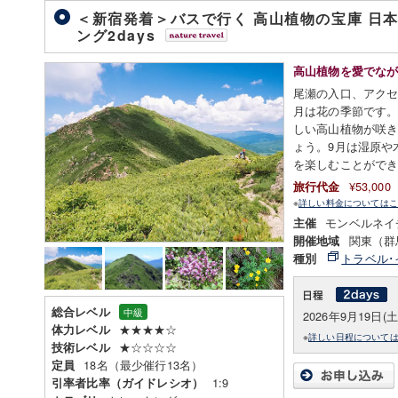
＜新宿発着＞バスで行く 高山植物の宝庫 日本
ング2days
高山植物を愛でな
尾瀬の入口、アクセ
月は花の季節です
しい高山植物が咲
ょう。9月は湿原や
を楽しむことがで
¥53,00
旅行代金
※
詳しい料金についてはこ
モンベルネイ
主催
関東（群
開催地域
トラベル･
種別
総合レベル
中級
2026年9月19日(土
★★★★☆
体力レベル
※
詳しい日程について
★☆☆☆☆
技術レベル
18名（最少催行13名）
定員
1:9
引率者比率（ガイドレシオ）