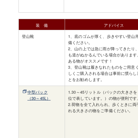
装 備
アドバイス
登山靴
1、底のゴムが厚く、歩きやすい登山
備ください。
2、山の上では急に雨が降ってきたり
も道がぬかるんでいる場合があります
ある物がオススメです！
3、登山靴は履きなれたものをご用意
しくご購入される場合は事前に慣らし
とをお勧めします。
中型パック
1.30～45リットル（パックの大きさ
（30～45L）
位で表しています。）の物が便利です
2.荷物を全て入れられ、歩くときに両
れる大きさの物をご準備ください。