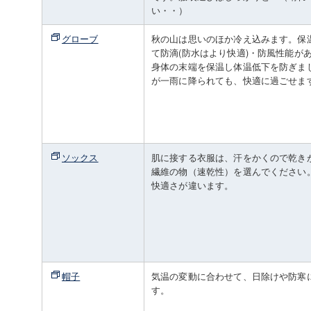
い・・）
グローブ
秋の山は思いのほか冷え込みます。保
て防滴(防水はより快適)・防風性能が
身体の末端を保温し体温低下を防ぎま
が一雨に降られても、快適に過ごせま
ソックス
肌に接する衣服は、汗をかくので乾き
繊維の物（速乾性）を選んでください
快適さが違います。
帽子
気温の変動に合わせて、日除けや防寒
す。