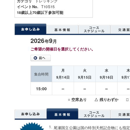
トレッキング
カテゴリ
T10S15
イベントNo.
18歳以上70歳以下参加可能
2026
9
年
月
ご希望の開催日を選択してください。
月
火
水
集合時間
9月14日
9月15日
9月16日
9月1
－
－
－
15:00
○ 空席あり △ 残りわずか □
尾瀬国立公園は国の特別天然記念物にも指