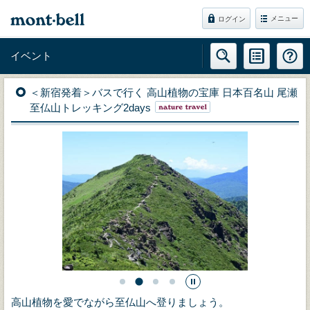
メニュー
ログイン
イベント
＜新宿発着＞バスで行く 高山植物の宝庫 日本百名山 尾瀬
至仏山トレッキング2days
高山植物を愛でながら至仏山へ登りましょう。