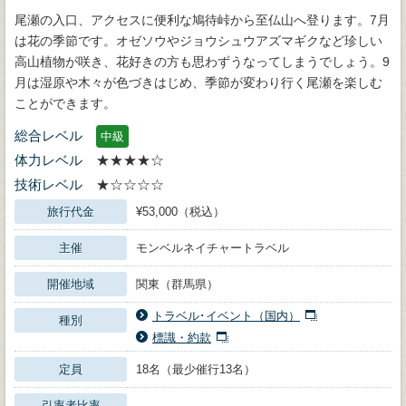
尾瀬の入口、アクセスに便利な鳩待峠から至仏山へ登ります。7月
は花の季節です。オゼソウやジョウシュウアズマギクなど珍しい
高山植物が咲き、花好きの方も思わずうなってしまうでしょう。9
月は湿原や木々が色づきはじめ、季節が変わり行く尾瀬を楽しむ
ことができます。
総合レベル
中級
体力レベル
★★★★☆
技術レベル
★☆☆☆☆
旅行代金
¥53,000（税込）
主催
モンベルネイチャートラベル
開催地域
関東（群馬県）
トラベル･イベント（国内）
種別
標識・約款
定員
18名（最少催行13名）
引率者比率