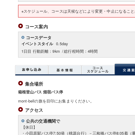
※スケジュール、コースは天候などにより変更・中止になること
コース案内
コースデータ
0.5day
イベントスタイル
1日目 行動距離：9km
/
総行程時間：4時間
集合場所
箱根登山バス 畑宿バス停
mont-bellの旗を目印にお集まりください。
アクセス
公共の交通機関で
【休日】
・小田原駅バス停7:50発（桃源台行）－三枚橋バス停8:05着（