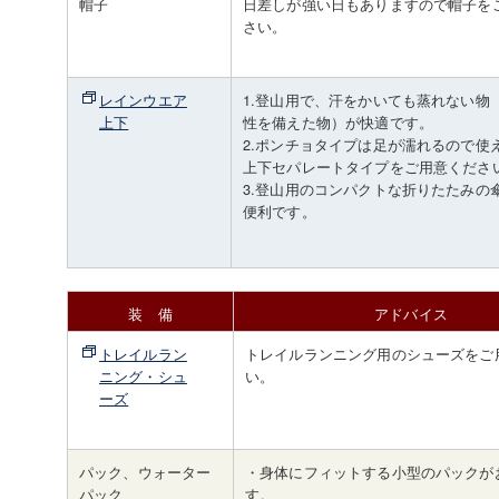
帽子
日差しが強い日もありますので帽子を
さい。
レインウエア
1.登山用で、汗をかいても蒸れない物
上下
性を備えた物）が快適です。
2.ポンチョタイプは足が濡れるので使
上下セパレートタイプをご用意くださ
3.登山用のコンパクトな折りたたみの
便利です。
装 備
アドバイス
トレイルラン
トレイルランニング用のシューズをご
ニング・シュ
い。
ーズ
パック、ウォーター
・身体にフィットする小型のパックが
パック
す。