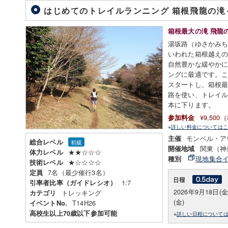
はじめてのトレイルランニング 箱根飛龍の
箱根最大の滝 飛龍
湯坂路（ゆさかみ
いわれた箱根越え
自然豊かな緩やか
ングに最適です。
スタートし、箱根
路を使い、トレイ
本に下ります。
¥9,50
参加料金
※
詳しい料金についてはこ
モンベル・ア
主催
総合レベル
初級
関東（神
開催地域
★★☆☆☆
体力レベル
現地集合
種別
★☆☆☆☆
技術レベル
7名（最少催行3名）
定員
1:7
引率者比率（ガイドレシオ）
2026年9月18日(
トレッキング
カテゴリ
(金)
T14H26
イベントNo.
高校生以上70歳以下参加可能
※
詳しい日程について