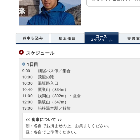
スケジュール
1日目
9:00
畑宿バス停／集合
10:00
飛龍の滝
10:30
湯坂路入口
10:40
鷹巣山（834m）
11:00
浅間山（802m）・昼食
12:00
湯坂山（547m）
13:00
箱根湯本駅／解散
<< 食事について >>
朝：各自でお済ませの上、お集まりください。
昼：各自でご準備ください。