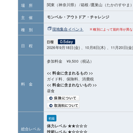
関東（神奈川県）
/箱根
/鷹巣山（たかのすやま
場 所
モンベル・アウトドア・チャレンジ
主 催
現地集合イベント
種 別
種別によって規約等が異な
日 程
2026年9月18日(金) 、10月8日(木) 、11月20日(金
参加料金 ¥9,500（税込）
<< 料金に含まれるもの >>
ガイド料、保険料、消費税
料 金
<< 料金に含まれないもの >>
昼食
初級
体力レベル ★★☆☆☆
総合レベル
技術レベル ★☆☆☆☆