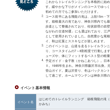
これからトレイルランニングを本格的に始
す。緩やかな下りがメインのコースでゆっ
初めての方でもご参加いただけます。
コース前半にある飛龍の滝は、上段15m・下
す。箱根最大の滝であり、神奈川県内でも
歩道として整備されており、柱状節理の岩
ながわの古道50選」にも選ばれており、江
として使用されていました。自然豊かな尾
イ、秋は紅葉とススキなどが楽しめます。
このイベントは、山道を走るトレイルラン
り、コースタイムの7～8割程度で行動しま
ューズや、体にフィットするベスト型の軽
予定ガイド：金子敦（かねこあつし）。日
Ⅱ。1985年生まれ。神奈川県藤沢市出身
登山ガイド。夏は沢登り、冬はバックカン
して過ごす。ホームマウンテンは神奈川県
イベント基本情報
はじめてのトレイルランニング 箱根飛龍の滝（
イベント名
かみち）