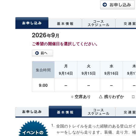
2026
9
年
月
ご希望の開催日を選択してください。
月
火
水
集合時間
9月14日
9月15日
9月16日
9月1
－
－
－
9:00
○ 空席あり △ 残りわずか □
全国のトレイルを走った経験のある登山ガ
ャーをしながら走ります。装備、走り方、