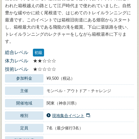
われた箱根越えの路として江戸時代まで使われていました。自然
豊かな緩やかに続く尾根道で、はじめてのトレイルランニングに
最適です。このイベントでは箱根旧街道にある畑宿からスタート
し、箱根最大の滝である飛龍の滝を鑑賞。下山に湯坂路を使い、
トレイルランニングのレクチャーをしながら箱根湯本に下りま
す。
総合レベル
初級
体力レベル
★★☆☆☆
技術レベル
★☆☆☆☆
参加料金
¥9,500（税込）
主催
モンベル・アウトドア・チャレンジ
開催地域
関東（神奈川県）
種別
現地集合イベント
定員
7名（最少催行3名）