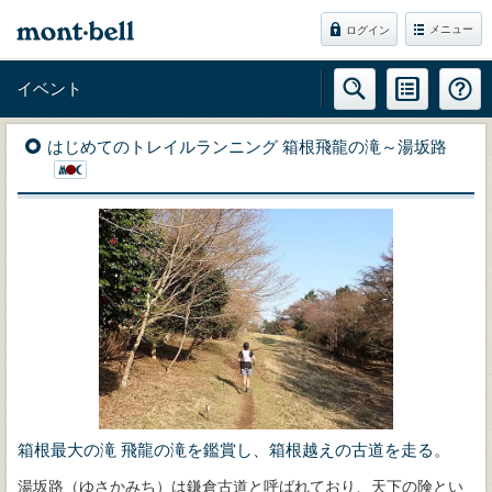
メニュー
ログイン
イベント
はじめてのトレイルランニング 箱根飛龍の滝～湯坂路
箱根最大の滝 飛龍の滝を鑑賞し、箱根越えの古道を走る。
湯坂路（ゆさかみち）は鎌倉古道と呼ばれており、天下の険とい