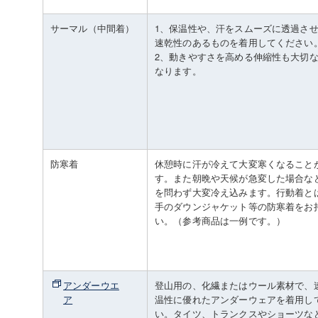
サーマル（中間着）
1、保温性や、汗をスムーズに透過さ
速乾性のあるものを着用してください
2、動きやすさを高める伸縮性も大切
なります。
防寒着
休憩時に汗が冷えて大変寒くなること
す。また朝晩や天候が急変した場合な
を問わず大変冷え込みます。行動着と
手のダウンジャケット等の防寒着をお
い。（参考商品は一例です。）
アンダーウエ
登山用の、化繊またはウール素材で、
ア
温性に優れたアンダーウェアを着用し
い。タイツ、トランクスやショーツな