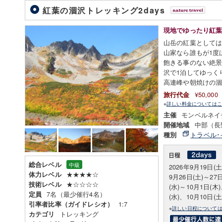
紅葉の涸沢トレッキング2days
現地でゆったり紅
山岳の紅葉として
山家なら誰もが1度
飽きる事のない絶
沢で1泊してゆっく
高連峰や朝焼けの
¥50,00
旅行代金
※
詳しい料金についてはこ
モンベルネイ
主催
中部（長
開催地域
トラベル･
種別
総合レベル
中級
2026年9月19日(
★★★★☆
体力レベル
9月26日(土)～27
★☆☆☆☆
技術レベル
(水)～10月1日(木
7名（最少催行4名）
定員
(水)、10月10日(土
1:7
引率者比率（ガイドレシオ）
※
詳しい日程について
トレッキング
カテゴリ