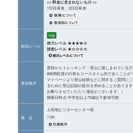
<< 料金に含まれないもの >>
1日目昼食、2日目昼食
中級
体力レベル ★★★★☆
総合レベル
技術レベル ★☆☆☆☆
普段からトレッキング・登山に親しまれている方
8時間程度の行程をコースタイム内で歩くことが
マイページより登山経験などに関するご質問にご
参加条件
るために登山記録の提出を求めることがあります
お断りさせていただく場合がございます。）
開催日時点 中学生以上75歳以下参加可能
上高地ビジターセンター前
7:30
集 合