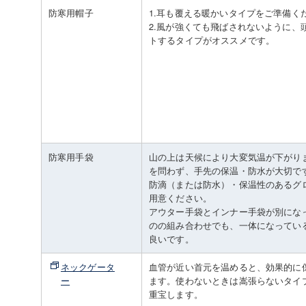
防寒用帽子
1.耳も覆える暖かいタイプをご準備く
2.風が強くても飛ばされないように、
トするタイプがオススメです。
防寒用手袋
山の上は天候により大変気温が下がり
を問わず、手先の保温・防水が大切で
防滴（または防水）・保温性のあるグ
用意ください。
アウター手袋とインナー手袋が別にな
のの組み合わせでも、一体になってい
良いです。
ネックゲータ
血管が近い首元を温めると、効果的に
ー
ます。使わないときは嵩張らないタイ
重宝します。