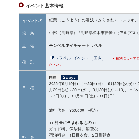
イベント基本情報
紅葉（こうよう）の涸沢（からさわ）トレッキン
イベント名
中部（長野県）
/長野県松本市安曇
/北アルプス
場 所
モンベルネイチャートラベル
主 催
トラベル･イベント（国内）
種別によって
種 別
ださい。
2026年9月19日(土)～20日(日) 、9月22日(火祝)～
日 程
月29日(火)～30日(水) 、9月30日(水)～10月1日(木
～7日(水) 、10月10日(土)～11日(日)
旅行代金 ¥50,000（税込）
<< 料金に含まれるもの >>
ガイド料、保険料、消費税
宿泊料金 1日目夕食、2日目朝食
料 金