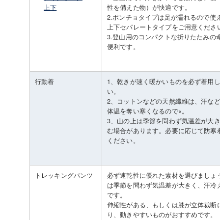
上下
性を備えた物）が快適です。
2.ポンチョタイプは足が濡れるので使
上下セパレートタイプをご用意くださ
3.登山用のコンパクトな折りたたみの
便利です。
行動着
1、乾きが速く暖かいものを必ず着用
い。
2、コットンなどの天然繊維は、汗な
体温を奪い寒くなるので×。
3、山の上は季節を問わず気温差が大
む場合があります。必要に応じて防寒
ください。
トレッキングパンツ
必ず速乾性に優れた素材を選びましょ
は季節を問わず気温差が大きく、汗冷
です。
伸縮性がある、もしくは膝が立体裁断
り、動きやすいものがおすすめです。