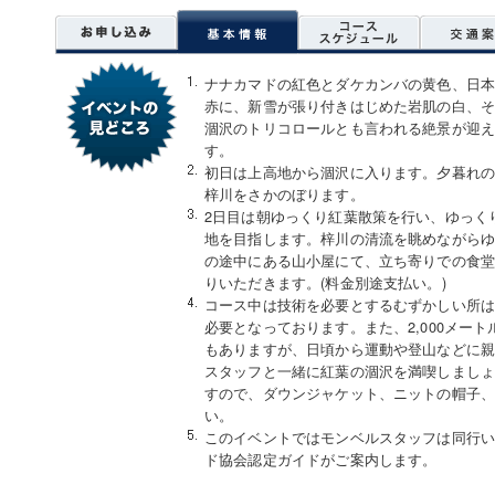
ナナカマドの紅色とダケカンバの黄色、日
赤に、新雪が張り付きはじめた岩肌の白、
涸沢のトリコロールとも言われる絶景が迎
す。
初日は上高地から涸沢に入ります。夕暮れ
梓川をさかのぼります。
2日目は朝ゆっくり紅葉散策を行い、ゆっく
地を目指します。梓川の清流を眺めながら
の途中にある山小屋にて、立ち寄りでの食
りいただきます。(料金別途支払い。)
コース中は技術を必要とするむずかしい所
必要となっております。また、2,000メー
もありますが、日頃から運動や登山などに
スタッフと一緒に紅葉の涸沢を満喫しまし
すので、ダウンジャケット、ニットの帽子
い。
このイベントではモンベルスタッフは同行
ド協会認定ガイドがご案内します。