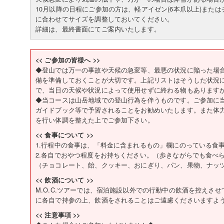
10月以降の日程にご参加の方は、軽アイゼン(6本爪以上)また
に合わせてサイズを調整しておいてください。
詳細は、最終書面にてご案内いたします。
<< ご参加の皆様へ >>
◆登山では万一の事故や天候の急変等、最悪の状況に陥った場
備を準備しておくことが大切です。上記リストはそうした状況
で、当日の天候や状況によって使用せずに終わる物もあります
◆当コースは山岳地域での登山行為を伴うものです。ご参加に
ガイドブック等で予習されることをお勧めいたします。また体
を行い体調を整えた上でご参加下さい。
<< 食事について >>
1.行程中の食事は、「料金に含まれるもの」欄にのっている食
2.各自でおやつ程度をお持ちください。（歩きながらでも食べ
（チョコレート、飴、クッキー、おにぎり、パン、果物、ナッ
<< 飲酒について >>
M.O.C.ツアーでは、宿泊施設以外での行動中の飲酒を控えさ
に各自で持参の上、飲酒をされることはご遠慮くださいますよ
<< 注意事項 >>