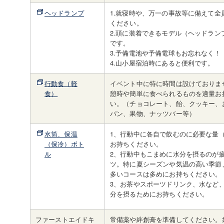
ヘッドランプ
1.就寝時や、万一の事故等に備えて全
ください。
2.頭に装着できるモデル（ヘッドラン
です。
3.予備電池や予備電球もお忘れなく！
4.山小屋宿泊時にあると便利です。
行動食（軽
イベント中に特に時間は設けておりま
食）
憩時や簡単に食べられるものを適量お
い。（チョコレート、飴、クッキー、
パン、果物、ナッツバー等）
水筒、保温
1、行動中に各自で飲むのに必要な量（
（保冷）ボト
お持ちください。
ル
2、行動中もこまめに水分を摂るのが
ツ。特に夏シーズンや気温の高い季節
多いコースは多めにお持ちください。
3、お茶やスポーツドリンク、水など
分を摂るためにお持ちください。
ファーストエイドキ
常備薬や絆創膏を準備してください。