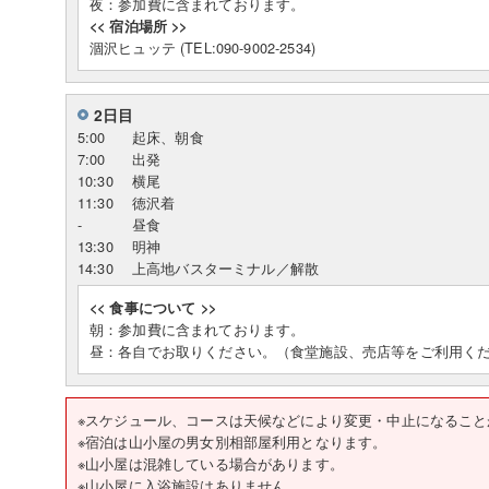
夜：参加費に含まれております。
<< 宿泊場所 >>
涸沢ヒュッテ (TEL:090-9002-2534)
2日目
5:00
起床、朝食
7:00
出発
10:30
横尾
11:30
徳沢着
-
昼食
13:30
明神
14:30
上高地バスターミナル／解散
<< 食事について >>
朝：参加費に含まれております。
昼：各自でお取りください。（食堂施設、売店等をご利用く
※スケジュール、コースは天候などにより変更・中止になること
※宿泊は山小屋の男女別相部屋利用となります。
※山小屋は混雑している場合があります。
※山小屋に入浴施設はありません。