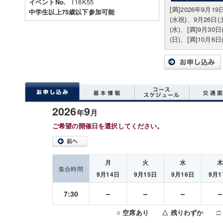
T16K55
イベントNo.
[満]2026年9月19
中学生以上75歳以下参加可能
(水祝)、9月26日(
(水)、[満]9月30日
(日)、[満]10月6日
2026
9
年
月
ご希望の開催日を選択してください。
月
火
水
集合時間
9月14日
9月15日
9月16日
9月1
－
－
－
7:30
○ 空席あり △ 残りわずか □