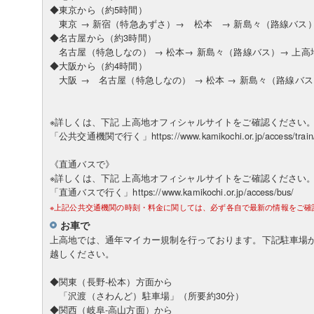
◆東京から（約5時間）
東京 → 新宿（特急あずさ）→ 松本 → 新島々（路線バス）
◆名古屋から（約3時間）
名古屋（特急しなの） → 松本→ 新島々（路線バス）→ 上高
◆大阪から（約4時間）
大阪 → 名古屋（特急しなの） → 松本 → 新島々（路線バス
※詳しくは、下記 上高地オフィシャルサイトをご確認ください
「公共交通機関で行く」https://www.kamikochi.or.jp/access/train
《直通バスで》
※詳しくは、下記 上高地オフィシャルサイトをご確認ください
「直通バスで行く」https://www.kamikochi.or.jp/access/bus/
※上記公共交通機関の時刻・料金に関しては、必ず各自で最新の情報をご確
お車で
上高地では、通年マイカー規制を行っております。下記駐車場
越しください。
◆関東（長野-松本）方面から
「沢渡（さわんど）駐車場」（所要約30分）
◆関西（岐阜-高山方面）から