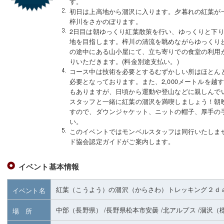
す。
初日は上高地から涸沢に入ります。夕暮れの紅葉が
梓川をさかのぼります。
2日目は朝ゆっくり紅葉散策を行い、ゆっくりと下
地を目指します。梓川の清流を眺めながらゆっくり
の途中にある山小屋にて、立ち寄りでの食堂の利用
りいただきます。(料金別途支払い。)
コース中は技術を必要とするむずかしい所はほとん
必要となっております。また、2,000メートルを越
もありますが、日頃から運動や登山などに親しんで
スタッフと一緒に紅葉の涸沢を満喫しましょう！朝
すので、ダウンジャケット、ニットの帽子、厚手の
い。
このイベントではモンベルスタッフは同行いたしま
ド協会認定ガイドがご案内します。
イベント基本情報
紅葉（こうよう）の涸沢（からさわ）トレッキング２ｄ
イベント名
中部（長野県）
/長野県松本市安曇
/北アルプス
/涸沢
（
場 所