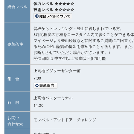
体力レベル ★★★★☆
総合レベル
技術レベル ★☆☆☆☆
普段からトレッキング・登山に親しまれている方。
8時間程度の行程をコースタイム内で歩くことができる
マイページより登山経験などに関するご質問にご回答く
参加条件
るために登山記録の提出を求めることがあります。また
お断りさせていただく場合がございます。）
開催日時点 中学生以上75歳以下参加可能
上高地ビジターセンター前
7:30
集 合
上高地バスターミナル
解 散
14:30
お問い
モンベル・アウトドア・チャレンジ
合わせ先