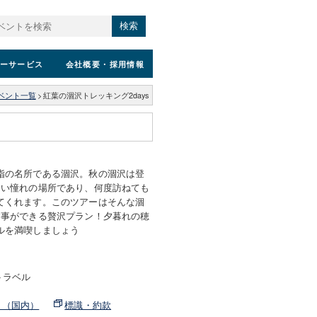
検索
ーサービス
会社概要
・採用情報
ベント一覧
>
紅葉の涸沢トレッキング2days
指の名所である涸沢。秋の涸沢は登
たい憧れの場所であり、何度訪ねても
てくれます。このツアーはそんな涸
す事ができる贅沢プラン！夕暮れの穂
ルを満喫しましょう
トラベル
ト（国内）
標識・約款