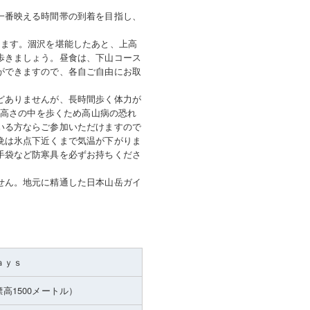
一番映える時間帯の到着を目指し、
ります。涸沢を堪能したあと、上高
歩きましょう。昼食は、下山コース
ができますので、各自ご自由にお取
どありませんが、長時間歩く体力が
す高さの中を歩くため高山病の恐れ
いる方ならご参加いただけますので
晩は氷点下近くまで気温が下がりま
手袋など防寒具を必ずお持ちくださ
せん。地元に精通した日本山岳ガイ
ａｙｓ
標高1500メートル）