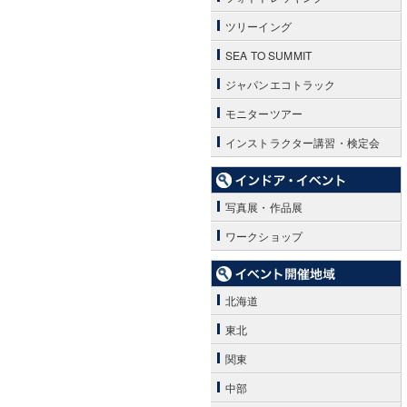
ツリーイング
SEA TO SUMMIT
ジャパンエコトラック
モニターツアー
インストラクター講習・検定会
写真展・作品展
ワークショップ
北海道
東北
関東
中部