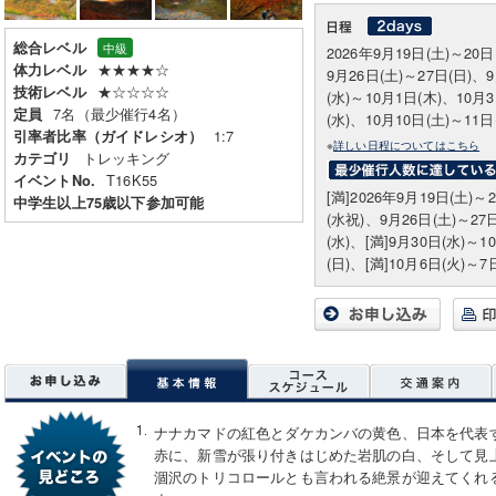
総合レベル
中級
2026年9月19日(土)～20
★★★★☆
体力レベル
9月26日(土)～27日(日)、
★☆☆☆☆
技術レベル
(水)～10月1日(木)、10月
7名（最少催行4名）
定員
(水)、10月10日(土)～11日
1:7
引率者比率（ガイドレシオ）
※
詳しい日程についてはこちら
トレッキング
カテゴリ
T16K55
イベントNo.
[満]2026年9月19日(土)～
中学生以上75歳以下参加可能
(水祝)、9月26日(土)～27日
(水)、[満]9月30日(水)～1
(日)、[満]10月6日(火)～7
ナナカマドの紅色とダケカンバの黄色、日本を代表
赤に、新雪が張り付きはじめた岩肌の白、そして見
涸沢のトリコロールとも言われる絶景が迎えてくれ