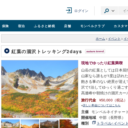
ログイン
保険
宿泊
ふるさと納税
店舗
モンベル
クラブ
カスタマ
ホーム
>
イベント
>
イ
紅葉の涸沢トレッキング2days
現地でゆったり紅葉満喫
山岳の紅葉としては日本屈
山家なら誰もが1度は訪れ
飽きる事のない絶景が迎え
沢で1泊してゆっくり過ご
高連峰や朝焼けの涸沢カー
¥50,000（税込）
旅行代金
※
詳しい料金についてはこちら
モンベルネイチャー
主催
中部（長野県）
開催地域
トラベル･イベン
種別