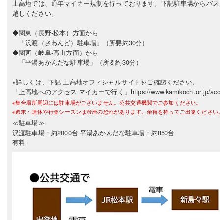
上高地では、通年マイカー規制を行っております。下記駐車場からバス
越しください。
◆関東（長野-松本）方面から
「沢渡（さわんど）駐車場」（所要約30分）
◆関西（岐阜-高山方面）から
「平湯あかんだな駐車場」（所要約30分）
※詳しくは、下記 上高地オフィシャルサイトをご確認ください。
「上高地へのアクセス マイカーで行く」https://www.kamikochi.or.jp/acces
※集合場所周辺には駐車場がございません。公共交通機関でご参加ください。
※週末・連休や行楽シーズンは渋滞の恐れがあります。余裕を持ってご出発ください
≪駐車場≫
沢渡駐車場：約2000台 平湯あかんだな駐車場：約850台
有料