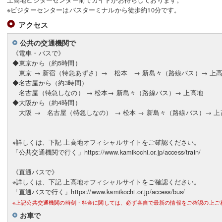
※ビジターセンターはバスターミナルから徒歩約10分です。
アクセス
公共の交通機関で
《電車・バスで》
◆東京から（約5時間）
東京 → 新宿（特急あずさ）→ 松本 → 新島々（路線バス）→ 上
◆名古屋から（約3時間）
名古屋（特急しなの） → 松本→ 新島々（路線バス）→ 上高地
◆大阪から（約4時間）
大阪 → 名古屋（特急しなの） → 松本 → 新島々（路線バス）→ 上
※詳しくは、下記 上高地オフィシャルサイトをご確認ください。
「公共交通機関で行く」https://www.kamikochi.or.jp/access/train/
《直通バスで》
※詳しくは、下記 上高地オフィシャルサイトをご確認ください。
「直通バスで行く」https://www.kamikochi.or.jp/access/bus/
※上記公共交通機関の時刻・料金に関しては、必ず各自で最新の情報をご確認の上ご
お車で