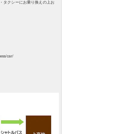
・タクシーにお乗り換えの上お
s/car/
。