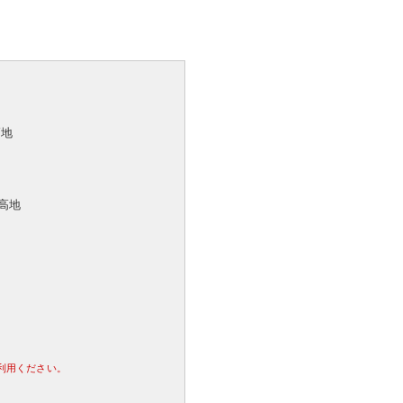
高地
高地
利用ください。