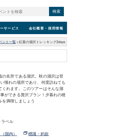
検索
ーサービス
会社概要
・採用情報
ベント一覧
>
紅葉の涸沢トレッキング2days
指の名所である涸沢。秋の涸沢は登
たい憧れの場所であり、何度訪ねても
てくれます。このツアーはそんな涸
す事ができる贅沢プラン！夕暮れの穂
ルを満喫しましょう
トラベル
ト（国内）
標識・約款