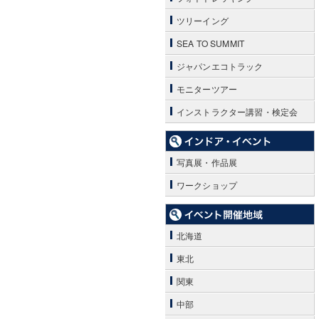
ツリーイング
SEA TO SUMMIT
ジャパンエコトラック
モニターツアー
インストラクター講習・検定会
写真展・作品展
ワークショップ
北海道
東北
関東
中部