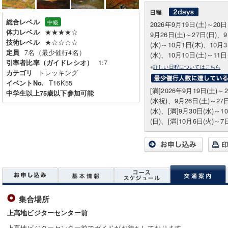
総合レベル
中級
2026年9月19日(土)～20
★★★★☆
体力レベル
9月26日(土)～27日(日)、
★☆☆☆☆
技術レベル
(水)～10月1日(木)、10月
7名（最少催行4名）
定員
(水)、10月10日(土)～11日
1:7
引率者比率（ガイドレシオ）
※
詳しい日程についてはこちら
トレッキング
カテゴリ
T16K55
イベントNo.
[満]2026年9月19日(土)～
中学生以上75歳以下参加可能
(水祝)、9月26日(土)～27日
(水)、[満]9月30日(水)～1
(日)、[満]10月6日(火)～7
集合場所
上高地ビジターセンター前
上高地ビジターセンター前でガイドがお待ちしております。