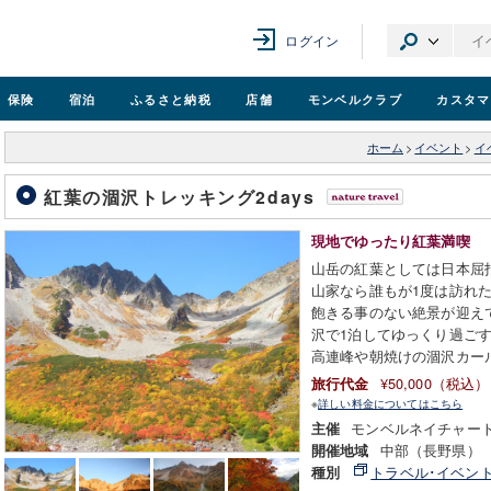
ログイン
保険
宿泊
ふるさと納税
店舗
モンベル
クラブ
カスタマ
ホーム
>
イベント
>
イ
紅葉の涸沢トレッキング2days
現地でゆったり紅葉満喫
山岳の紅葉としては日本屈
山家なら誰もが1度は訪れ
飽きる事のない絶景が迎え
沢で1泊してゆっくり過ご
高連峰や朝焼けの涸沢カー
¥50,000（税込）
旅行代金
※
詳しい料金についてはこちら
モンベルネイチャー
主催
中部（長野県）
開催地域
トラベル･イベン
種別