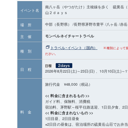
南八ヶ岳（やつがたけ）主稜線を歩く 硫黄岳（
イベント名
山２ｄａｙｓ
中部（長野県）
/長野県茅野市豊平
/八ヶ岳
/赤
場 所
モンベルネイチャートラベル
主 催
トラベル･イベント（国内）
種別によって
種 別
ださい。
日 程
2026年8月22日(土)～23日(日) 、10月10日(土)～1
旅行代金 ¥48,000（税込）
<< 料金に含まれるもの >>
ガイド料、保険料、消費税
宿泊料、茅野駅～桜平往路送迎、1日目夕食、2
料 金
<< 料金に含まれないもの >>
1日目昼、2日目昼食
※2日目の昼食は、宿泊場所の硫黄岳山荘でお弁