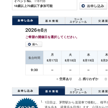
T16Y33
イベントNo.
18歳以上70歳以下参加可能
2026
8
年
月
ご希望の開催日を選択してください。
月
火
水
集合時間
8月17日
8月18日
8月19日
8月2
－
－
－
9:30
○ 空席あり △ 残りわずか □
1日目は、茅野駅から送迎車で移動し、桜平
道を歩き、硫黄岳を目指します。山頂から