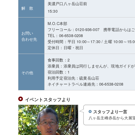
美濃戸口八ヶ岳山荘前
解 散
15:30
M.O.C本部
フリーコール：0120-936-007 携帯電話から
お問い
TEL：06-6538-0208
合わせ先
受付時間：平日 10:00～17:30 / 土曜 10:00～15:0
定休日：日曜・祝日
食事回数：2
添乗員：添乗員は同行しませんが、現地ガイドが
宿泊回数：1
その他
利用予定宿泊先：硫黄岳山荘
ネイチャートラベル連絡先：06-6538-0208
イベントスタッフより
スタッフより一言
八ヶ岳主峰赤岳から大展