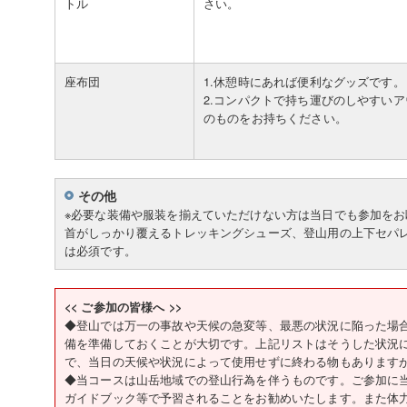
トル
さい。
座布団
1.休憩時にあれば便利なグッズです。
2.コンパクトで持ち運びのしやすい
のものをお持ちください。
その他
※必要な装備や服装を揃えていただけない方は当日でも参加を
首がしっかり覆えるトレッキングシューズ、登山用の上下セパ
は必須です。
<< ご参加の皆様へ >>
◆登山では万一の事故や天候の急変等、最悪の状況に陥った場
備を準備しておくことが大切です。上記リストはそうした状況
で、当日の天候や状況によって使用せずに終わる物もあります
◆当コースは山岳地域での登山行為を伴うものです。ご参加に
ガイドブック等で予習されることをお勧めいたします。また体