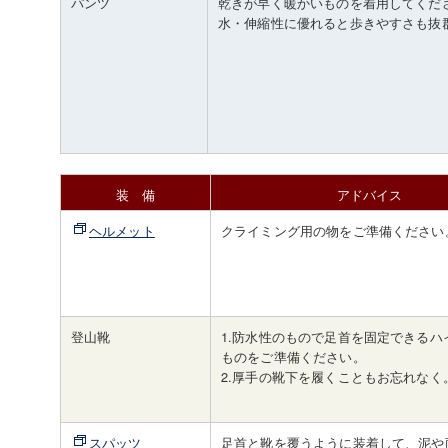
パンツ
乾きが早く暖かいものを着用してくだ
水・伸縮性に優れると歩きやすさも抜
装 備
アドバイス
ヘルメット
クライミング用の物をご準備ください
登山靴
1.防水性のもので足首を固定できるハ
ものをご準備ください。
2.厚手の靴下を履くこともお忘れなく
スパッツ
足首と靴を覆うように装着して、泥や