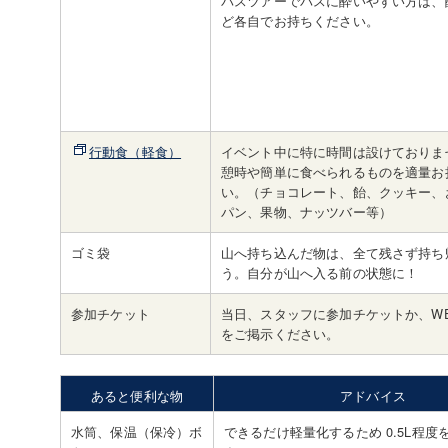
バスツアーでバスに酔いやすい方は、
ど各自でお持ちください。
行動食（軽食）
イベント中に特に時間は設けておりま
憩時や簡単に食べられるものを適量お
い。（チョコレート、飴、クッキー、
パン、果物、ナッツバー等）
ゴミ袋
山へ持ち込んだ物は、全て残さず持ち
う。自分が山へ入る前の状態に！
参加チケット
当日、スタッフに参加チケットか、W
をご掲示ください。
あると便利な物
アドバイス
水筒、保温（保冷）ボ
できるだけ軽量化するため 0.5L程度