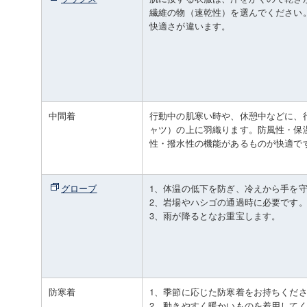
繊維の物（速乾性）を選んでください
快適さが違います。
中間着
行動中の肌寒い時や、休憩中などに、
ャツ）の上に羽織ります。防風性・保
性・撥水性の機能があるものが快適で
グローブ
1、体温の低下を防ぎ、冷えから手を
2、岩場やハシゴの通過時に必要です
3、雨が降るとなお重宝します。
防寒着
1、季節に応じた防寒着をお持ちくだ
2、動きやすく暖かいものを着用して