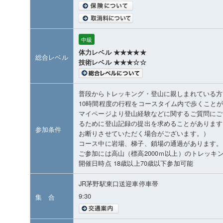
中級
体力レベル ★★★★★
総合レベル
技術レベル ★★★☆☆
普段からトレッキング・登山に親しまれている方
10時間程度の行程をコースタイム内で歩くこと
マイページより登山経験などに関するご質問にご
るために登山記録の提出を求めることがあります
参加条件
お断りさせていただく場合がございます。）
コース中に岩場、梯子、鎖場の通過があります。
ご参加には高山（標高2000ｍ以上）のトレッキ
開催日時点 18歳以上70歳以下参加可能
JR茅野駅東口送迎車停車帯
9:30
集 合