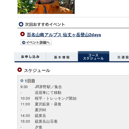
百名山南アルプス 仙丈ヶ岳登山2days
スケジュール
1日目
9:30
JR茅野駅／集合
-
送迎車にて移動
10:30
桜平・トレッキング開始
11:00
夏沢鉱泉・昼食
-
夏沢峠
14:30
硫黄岳
15:30
硫黄岳山荘着
-
夕食