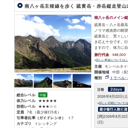
南八ヶ岳主稜線を歩く 硫黄岳・赤岳縦走登山2
南八ヶ岳のメイン
硫黄岳～八ヶ岳最
ノラマ感抜群の眺
硫黄岳と、荒々し
き応え十分です。
ますので、体力に
¥48,00
旅行代金
※
詳しい料金についてはこ
モンベルネイ
主催
中部（長
開催地域
トラベル･
種別
総合レベル
中級
2026年8月22日(土
★★★★★
体力レベル
※
詳しい日程について
★★★☆☆
技術レベル
7名（最少催行5名）
定員
[満]2026年8月22
1:7
引率者比率（ガイドレシオ）
(日)
トレッキング
カテゴリ