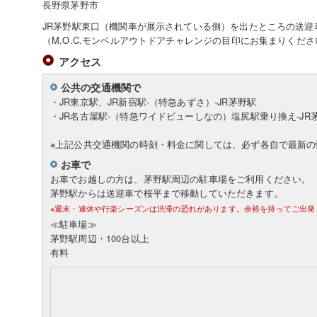
長野県茅野市
JR茅野駅東口（機関車が展示されている側）を出たところの送迎
（M.O.C.モンベルアウトドアチャレンジの目印にお集まりくださ
アクセス
公共の交通機関で
・JR東京駅、JR新宿駅-（特急あずさ）-JR茅野駅
・JR名古屋駅-（特急ワイドビューしなの）塩尻駅乗り換え-JR
※上記公共交通機関の時刻・料金に関しては、必ず各自で最新
お車で
お車でお越しの方は、茅野駅周辺の駐車場をご利用ください。
茅野駅からは送迎車で桜平まで移動していただきます。
※週末・連休や行楽シーズンは渋滞の恐れがあります。余裕を持ってご出発
≪駐車場≫
茅野駅周辺・100台以上
有料