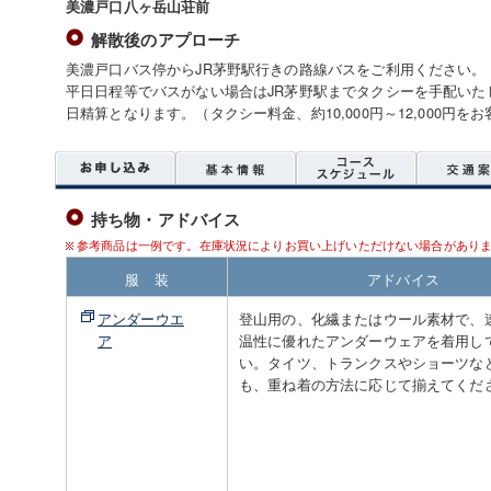
美濃戸口八ヶ岳山荘前
解散後のアプローチ
美濃戸口バス停からJR茅野駅行きの路線バスをご利用ください。
平日日程等でバスがない場合はJR茅野駅までタクシーを手配いた
日精算となります。（タクシー料金、約10,000円～12,000円
持ち物・アドバイス
参考商品は一例です。在庫状況によりお買い上げいただけない場合があり
服 装
アドバイス
アンダーウエ
登山用の、化繊またはウール素材で、
ア
温性に優れたアンダーウェアを着用し
い。タイツ、トランクスやショーツな
も、重ね着の方法に応じて揃えてくだ