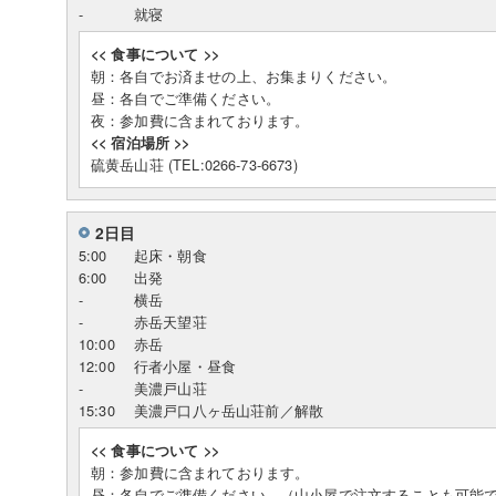
-
就寝
<< 食事について >>
朝：各自でお済ませの上、お集まりください。
昼：各自でご準備ください。
夜：参加費に含まれております。
<< 宿泊場所 >>
硫黄岳山荘 (TEL:0266-73-6673)
2日目
5:00
起床・朝食
6:00
出発
-
横岳
-
赤岳天望荘
10:00
赤岳
12:00
行者小屋・昼食
-
美濃戸山荘
15:30
美濃戸口八ヶ岳山荘前／解散
<< 食事について >>
朝：参加費に含まれております。
昼：各自でご準備ください。（山小屋で注文することも可能