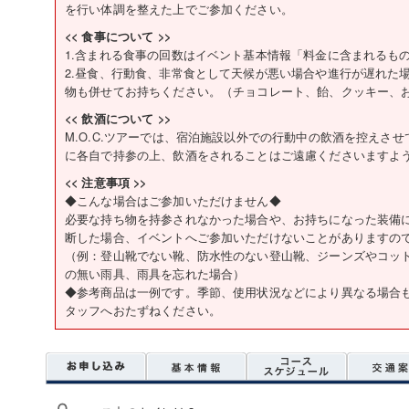
を行い体調を整えた上でご参加ください。
<< 食事について >>
1.含まれる食事の回数はイベント基本情報「料金に含まれるも
2.昼食、行動食、非常食として天候が悪い場合や進行が遅れた
物も併せてお持ちください。（チョコレート、飴、クッキー、
<< 飲酒について >>
M.O.C.ツアーでは、宿泊施設以外での行動中の飲酒を控えさ
に各自で持参の上、飲酒をされることはご遠慮くださいますよ
<< 注意事項 >>
◆こんな場合はご参加いただけません◆
必要な持ち物を持参されなかった場合や、お持ちになった装備
断した場合、イベントへご参加いただけないことがありますの
（例：登山靴でない靴、防水性のない登山靴、ジーンズやコッ
の無い雨具、雨具を忘れた場合）
◆参考商品は一例です。季節、使用状況などにより異なる場合
タッフへおたずねください。