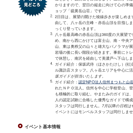
かりますので、翌日の縦走に向けて心の準
ョップ「硫黄岳山荘」です。
2日目は、展望の開けた稜線歩きが楽しめま
由して、八ヶ岳の主峰・赤岳山頂を目指し
っくり登っていきます。
八ヶ岳最高峰の赤岳山頂は360度の大展望で
め、南から西にかけては富士山、南・中央
山、東は奥秩父の山々と雄大なパノラマが展
岩場の後に長い階段が続きます。事前にト
で休憩し、南沢を経由して美濃戸へ下山し
ガイド紹介：保坂武侍（ほさかたけし）(社
ル諏訪店スタッフ。八ヶ岳エリアを中心に
坂ガイドが担当いたします。
ガイド紹介：
認定NPO法人信州まつもと山
れたＮＰＯ法人。信州を中心に学校登山、
も積極的に取り組む。やまたみのガイドは
人の認定試験に合格した優秀なガイドで構成
スタッフは同行しません。
7月以降の日程は
イベントにはモンベルスタッフは同行しま
イベント基本情報