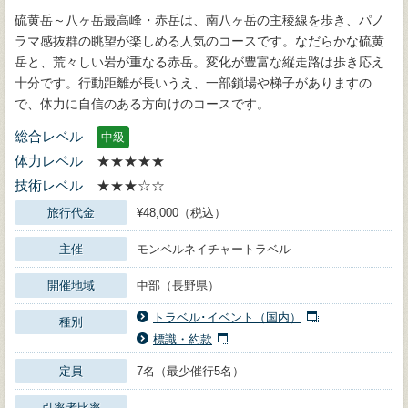
硫黄岳～八ヶ岳最高峰・赤岳は、南八ヶ岳の主稜線を歩き、パノ
ラマ感抜群の眺望が楽しめる人気のコースです。なだらかな硫黄
岳と、荒々しい岩が重なる赤岳。変化が豊富な縦走路は歩き応え
十分です。行動距離が長いうえ、一部鎖場や梯子がありますの
で、体力に自信のある方向けのコースです。
総合レベル
中級
体力レベル
★★★★★
技術レベル
★★★☆☆
旅行代金
¥48,000（税込）
主催
モンベルネイチャートラベル
開催地域
中部（長野県）
トラベル･イベント（国内）
種別
標識・約款
定員
7名（最少催行5名）
引率者比率