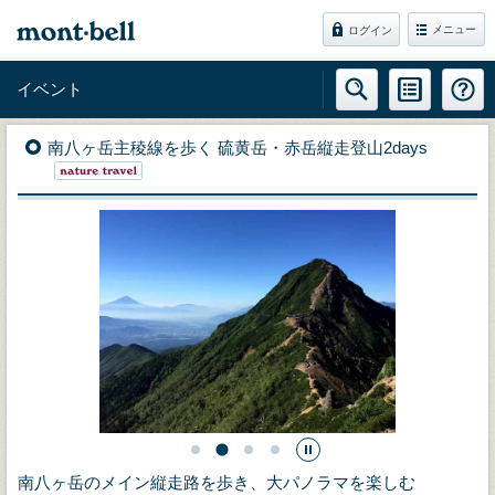
メニュー
ログイン
イベント
南八ヶ岳主稜線を歩く 硫黄岳・赤岳縦走登山2days
南八ヶ岳のメイン縦走路を歩き、大パノラマを楽しむ