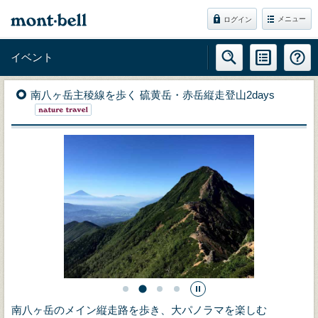
メニュー
ログイン
イベント
南八ヶ岳主稜線を歩く 硫黄岳・赤岳縦走登山2days
南八ヶ岳のメイン縦走路を歩き、大パノラマを楽しむ