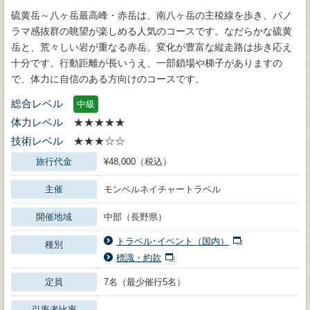
硫黄岳～八ヶ岳最高峰・赤岳は、南八ヶ岳の主稜線を歩き、パノ
ラマ感抜群の眺望が楽しめる人気のコースです。なだらかな硫黄
岳と、荒々しい岩が重なる赤岳。変化が豊富な縦走路は歩き応え
十分です。行動距離が長いうえ、一部鎖場や梯子がありますの
で、体力に自信のある方向けのコースです。
総合レベル
中級
体力レベル
★★★★★
技術レベル
★★★☆☆
旅行代金
¥48,000（税込）
主催
モンベルネイチャートラベル
開催地域
中部（長野県）
トラベル･イベント（国内）
種別
標識・約款
定員
7名（最少催行5名）
引率者比率